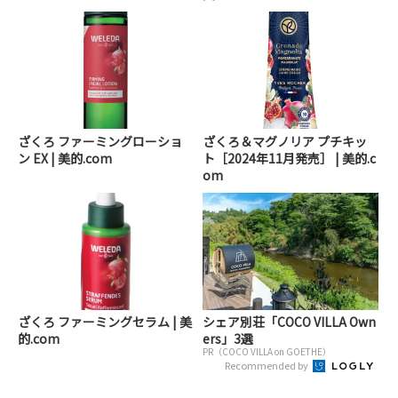
ざくろ ファーミングローショ
ざくろ＆マグノリア プチキッ
ン EX | 美的.com
ト［2024年11月発売］ | 美的.c
om
ざくろ ファーミングセラム | 美
シェア別荘「COCO VILLA Own
的.com
ers」3選
PR（COCO VILLA on GOETHE）
Recommended by