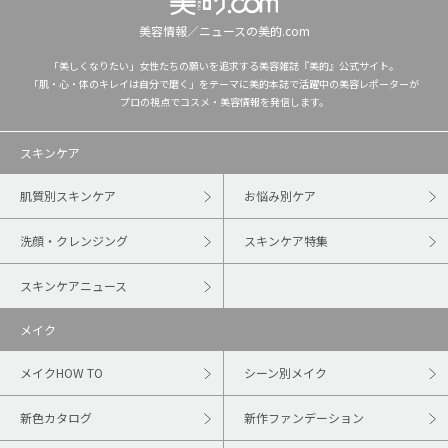
美容情報／ニュースの美的.com
「美しくなりたい」女性たちの願いを追求する美容雑誌『美的』公式サイト。
「肌・心・体のキレイは自分で磨く」をテーマに美的本誌で活躍中の美容レポーターが
プロの視点でコスメ・美容情報を発信します。
スキンケア
肌質別スキンケア
お悩み別ケア
洗顔・クレンジング
スキンケア特集
スキンケアニュース
メイク
メイクHOW TO
シーン別メイク
新色カタログ
新作ファンデーション