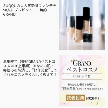
SUQQUの大人気艶肌ファンデを
50人にプレゼント！｜美的
GRAND
募集終了【美的GRANDベストコ
スメ2026上半期】あなたの肌・
髪悩みを解消し、”経年美化”して
くれたコスメをくわしく教えて！