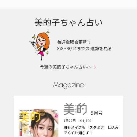
美的子ちゃん占い
毎週金曜夜更新！
8/8〜8/14までの 運勢を見る
今週の美的子ちゃん占いへ
Magazine
9
月号
7月22日 ￥1,100
肌もメイクも「スタミナ」仕込み
でくずれ知らず！