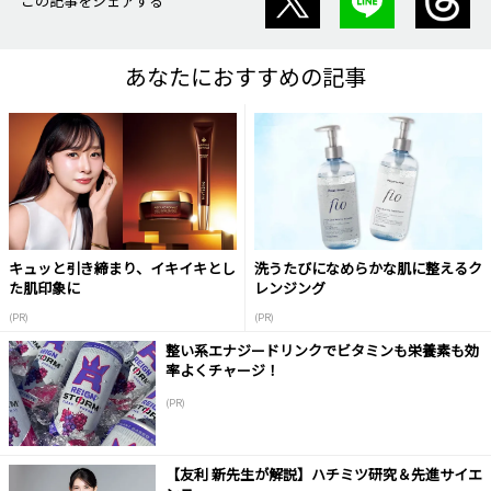
この記事をシェアする
あなたにおすすめの記事
キュッと引き締まり、イキイキとし
洗うたびになめらかな肌に整えるク
た肌印象に
レンジング
(PR)
(PR)
整い系エナジードリンクでビタミンも栄養素も効
率よくチャージ！
(PR)
【友利 新先生が解説】ハチミツ研究＆先進サイエ