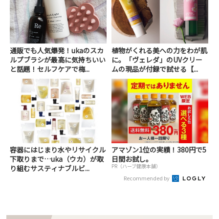
通販でも人気爆発！ukaのスカ
植物がくれる美への力をわが肌
ルプブラシが最高に気持ちいい
に。「ヴェレダ」のUVクリー
と話題！セルフケアで梅...
ムの現品が付録で試せる【...
容器にはじまり水やリサイクル
アマゾン1位の実績！380円で5
下取りまで…uka（ウカ）が取
日間お試し。
PR（ハーブ健康本舗）
り組むサスティナブルビ...
Recommended by