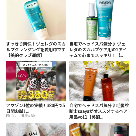
すっきり爽快！ヴェレダのスカ
自宅でヘッドスパ気分♪ ヴェ
ルプクレンジングを愛用中です
レダのスカルプケア用の2アイ
【美的クラブ通信】
テムで心までスッキリ！【...
アマゾン1位の実績！380円で5
自宅でヘッドスパ気分♪毛髪診
日間お試し。
断士saayaがオススメするヘア
PR（ハーブ健康本舗）
用品vol.1【美的...