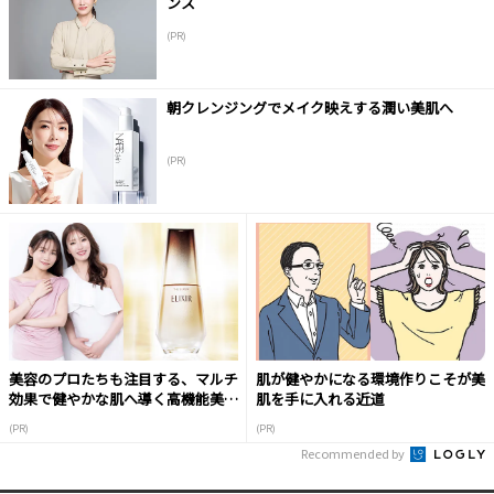
ンス
(PR)
朝クレンジングでメイク映えする潤い美肌へ
(PR)
美容のプロたちも注目する、マルチ
肌が健やかになる環境作りこそが美
効果で健やかな肌へ導く高機能美容
肌を手に入れる近道
液
(PR)
(PR)
Recommended by