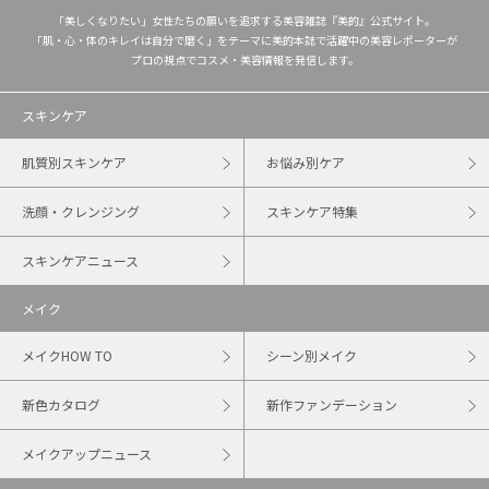
「美しくなりたい」女性たちの願いを追求する美容雑誌『美的』公式サイト。
「肌・心・体のキレイは自分で磨く」をテーマに美的本誌で活躍中の美容レポーターが
プロの視点でコスメ・美容情報を発信します。
スキンケア
肌質別スキンケア
お悩み別ケア
洗顔・クレンジング
スキンケア特集
スキンケアニュース
メイク
メイクHOW TO
シーン別メイク
新色カタログ
新作ファンデーション
メイクアップニュース