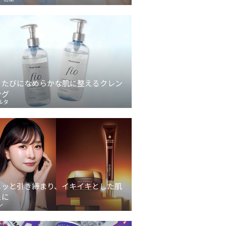
うたびになめらかな肌に整えるクレン
ング
ルタ
ュッと引き締まり、イキイキとした肌
象に
ン