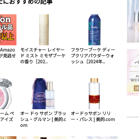
たにおすすめの記事
mazo
モイスチャー レイヤー
フラワーブーケ ディー
が見逃せ
ド ミスト ミモザブーケ
プクリアパウダーウォ
の香り［202...
ッシュ［2024年...
ーム ペ
オー ドゥ サボン ブラッ
オードゥサボン リリ
アイズ
シュ・グルマン | 美的.c
ー・パレス | 美的.com
om