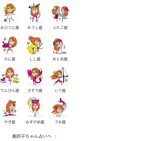
おひつじ座
おうし座
ふたご座
かに座
しし座
おとめ座
てんびん座
さそり座
いて座
やぎ座
みずがめ座
うお座
美的子ちゃん占いへ