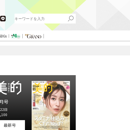
SDGs
月号
22日
,100
最新号