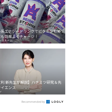
い系エナジードリンクでビタミンも栄
素も効率よくチャージ！
ンストーム
友利 新先生が解説】ハチミツ研究＆先
サイエンス
ン
Recommended by