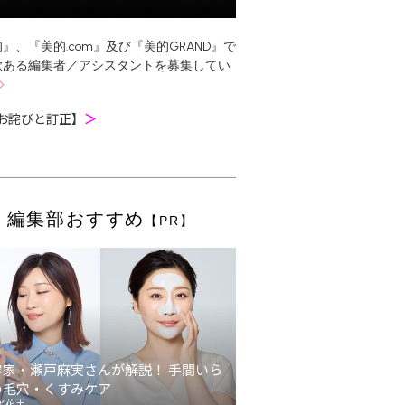
』、『美的.com』及び『美的GRAND』で
欲ある編集者／アシスタントを募集してい
お詫びと訂正】
＞
編集部おすすめ
【PR】
容家・瀬戸麻実さんが解説！ 手間いら
の毛穴・くすみケア
ア花王