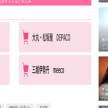
公式サイトはこちら
洗
ジ
リベ
キ
印
ゲラ
円
SABON（サボン）
その他