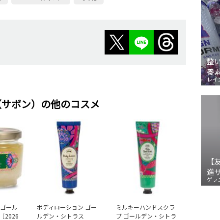
整
養
レイ
N（サボン）の他のコスメ
【
進
ゲラ
 ゴール
ボディローション ゴー
ミルキーハンドスクラ
2026
ルデン・シトラス
ブ ゴールデン・シトラ