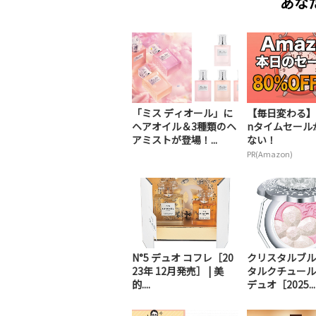
あな
「ミス ディオール」に
【毎日変わる】A
ヘアオイル＆3種類のヘ
nタイムセール
アミストが登場！...
ない！
PR(Amazon)
N°5 デュオ コフレ［20
クリスタルブル
23年 12月発売］ | 美
タルクチュール
的....
デュオ［2025...