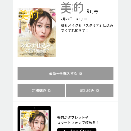
9
月号
7月22日 ￥1,100
肌もメイクも「スタミナ」仕込み
でくずれ知らず！
最新号を購入する
定期購読
試し読み
美的がタブレットや
スマートフォンで読める！