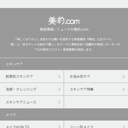
美容情報／ニュースの美的.com
「美しくなりたい」女性たちの願いを追求する美容雑誌『美的』公式サイト。
「肌・心・体のキレイは自分で磨く」をテーマに美的本誌で活躍中の美容レポーターが
プロの視点でコスメ・美容情報を発信します。
スキンケア
肌質別スキンケア
お悩み別ケア
洗顔・クレンジング
スキンケア特集
スキンケアニュース
メイク
メイクHOW TO
シーン別メイク