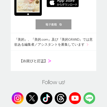
電子書籍
『美的』、『美的.com』及び『美的GRAND』では意
欲ある編集者／アシスタントを募集しています
【お詫びと訂正】
＞
Follow us!