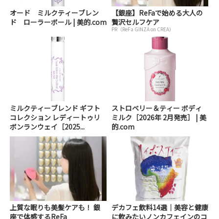
オード ミルクティーブレン
【銀座】ReFaで始める大人の
ド ローラーボール | 美的.com
贅沢セルフケア
PR（ReFa GINZA on CREA）
ミルクティーブレンド ギフト
ストロベリー＆ティー ボディ
コレクション レディートゥリ
ミルク［2026年 2月発売］ | 美
ボンランウェイ［2025...
的.com
上質な眠りも美髪ケアも！ 銀
デカフェ飲料14選｜美容と健康
座で体感するReFa
に飲みたいノンカフェインのコ