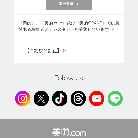
電子書籍
『美的』、『美的.com』及び『美的GRAND』では意
欲ある編集者／アシスタントを募集しています
【お詫びと訂正】
＞
Follow us!