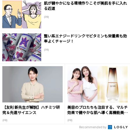
肌が健やかになる環境作りこそが美肌を手に入れ
る近道
(PR)
整い系エナジードリンクでビタミンも栄養素も効
率よくチャージ！
(PR)
【友利 新先生が解説】ハチミツ研
美容のプロたちも注目する、マルチ
究＆先進サイエンス
効果で健やかな肌へ導く高機能美容
液
(PR)
(PR)
Recommended by