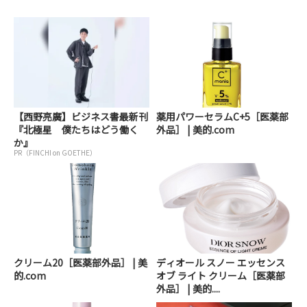
【西野亮廣】ビジネス書最新刊
薬用パワーセラムC+5［医薬部
『北極星 僕たちはどう働く
外品］ | 美的.com
か』
PR（FINCHI on GOETHE）
クリーム20［医薬部外品］ | 美
ディオール スノー エッセンス
的.com
オブ ライト クリーム［医薬部
外品］ | 美的....