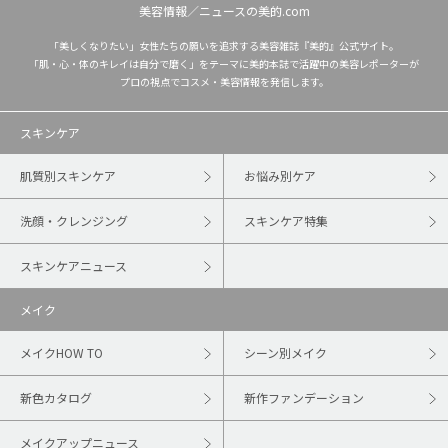
美容情報／ニュースの美的.com
「美しくなりたい」女性たちの願いを追求する美容雑誌『美的』公式サイト。
「肌・心・体のキレイは自分で磨く」をテーマに美的本誌で活躍中の美容レポーターが
プロの視点でコスメ・美容情報を発信します。
スキンケア
肌質別スキンケア
お悩み別ケア
洗顔・クレンジング
スキンケア特集
スキンケアニュース
メイク
メイクHOW TO
シーン別メイク
新色カタログ
新作ファンデーション
メイクアップニュース