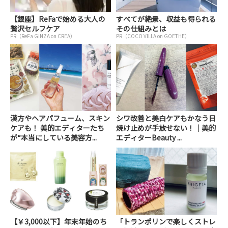
【銀座】ReFaで始める大人の
すべてが絶景、収益も得られる
贅沢セルフケア
その仕組みとは
PR（ReFa GINZA on CREA）
PR（COCO VILLA on GOETHE）
漢方やヘアパフューム、スキン
シワ改善と美白ケアもかなう日
ケアも！ 美的エディターたち
焼け止めが手放せない！｜美的
が“本当にしている美容方...
エディターBeauty ...
【￥3,000以下】年末年始のち
「トランポリンで楽しくストレ