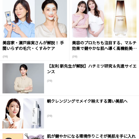
美容家・瀬戸麻実さんが解説！ 手
美容のプロたちも注目する、マルチ
間いらずの毛穴・くすみケア
効果で健やかな肌へ導く高機能美容
液
(PR)
(PR)
【友利 新先生が解説】ハチミツ研究＆先進サイエ
ンス
(PR)
朝クレンジングでメイク映えする潤い美肌へ
(PR)
肌が健やかになる環境作りこそが美肌を手に入れ