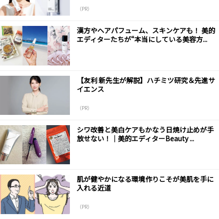
（PR）
漢方やヘアパフューム、スキンケアも！ 美的
エディターたちが“本当にしている美容方...
【友利 新先生が解説】ハチミツ研究＆先進サ
イエンス
（PR）
シワ改善と美白ケアもかなう日焼け止めが手
放せない！｜美的エディターBeauty ...
肌が健やかになる環境作りこそが美肌を手に
入れる近道
（PR）