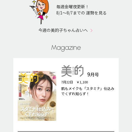
毎週金曜夜更新！
8/1〜8/7までの 運勢を見る
今週の美的子ちゃん占いへ
Magazine
9
月号
7月22日 ￥1,100
肌もメイクも「スタミナ」仕込み
でくずれ知らず！