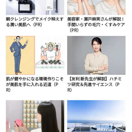
朝クレンジングでメイク映えす
美容家・瀬戸麻実さんが解説！
る潤い美肌へ（PR）
手間いらずの毛穴・くすみケア
（PR）
肌が健やかになる環境作りこそ
【友利 新先生が解説】ハチミ
が美肌を手に入れる近道（P
ツ研究＆先進サイエンス（P
R）
R）