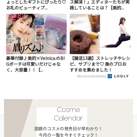
ょっとしたギフトにぴったり♡
ス解消！」エディターたちが実
お礼のビューティプ...
践していることは？【美的...
豪華付録♪美的×Velnica.のBI
【腸活13選】ストレッチやレシ
Gポーチは可愛いだけじゃな
ピ、サプリまで♡ 美のプロお
く、大容量！！【...
すすめを集めました！
Recommended by
Cosme
Calendar
話題のコスメの発売日が早わかり！
今月の一覧を今すぐチェック！