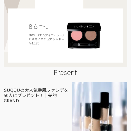
8.6
Thu
MiMC（エムアイエムシー）
ビオモイスチュア シャドー
￥4,180
Present
SUQQUの大人気艶肌ファンデを
50人にプレゼント！｜美的
GRAND