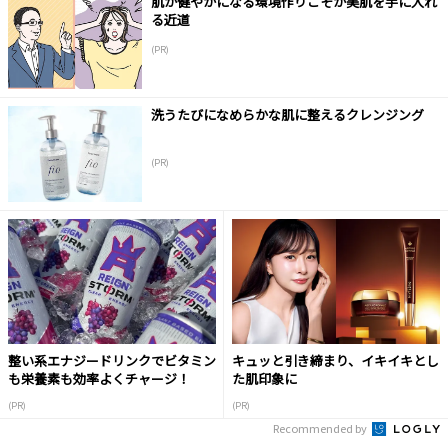
肌が健やかになる環境作りこそが美肌を手に入れ
る近道
(PR)
洗うたびになめらかな肌に整えるクレンジング
(PR)
整い系エナジードリンクでビタミン
キュッと引き締まり、イキイキとし
も栄養素も効率よくチャージ！
た肌印象に
(PR)
(PR)
Recommended by