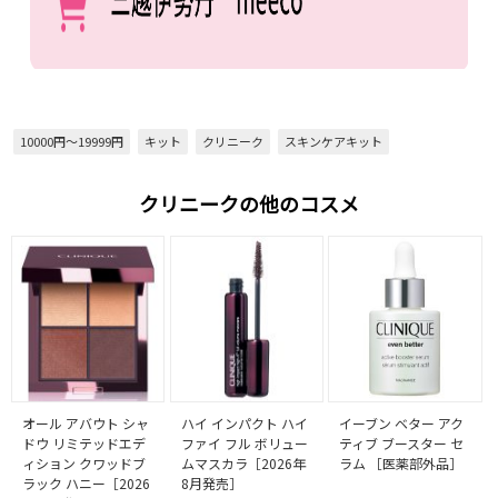
10000円～19999円
キット
クリニーク
スキンケアキット
クリニークの他のコスメ
オール アバウト シャ
ハイ インパクト ハイ
イーブン ベター アク
ドウ リミテッドエデ
ファイ フル ボリュー
ティブ ブースター セ
ィション クワッドブ
ムマスカラ［2026年
ラム ［医薬部外品］
ラック ハニー［2026
8月発売］