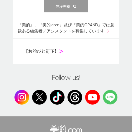
電子書籍
『美的』、『美的.com』及び『美的GRAND』では意
欲ある編集者／アシスタントを募集しています
【お詫びと訂正】
＞
Follow us!