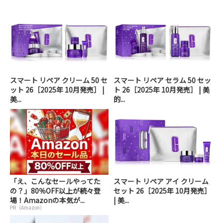
スマート リペア クリーム 50 セ
スマート リペア セラム 50 セッ
ット 26［2025年 10月発売］ |
ト 26［2025年 10月発売］ | 美
美...
的...
「え、こんなセールやってた
スマート リペア アイ クリーム
の？」80％OFF以上が続々登
セット 26［2025年 10月発売］
場！Amazonの本気が...
| 美...
PR（Amazon）