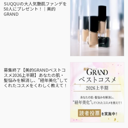
SUQQUの大人気艶肌ファンデを
50人にプレゼント！｜美的
GRAND
募集終了【美的GRANDベストコ
スメ2026上半期】あなたの肌・
髪悩みを解消し、”経年美化”して
くれたコスメをくわしく教えて！