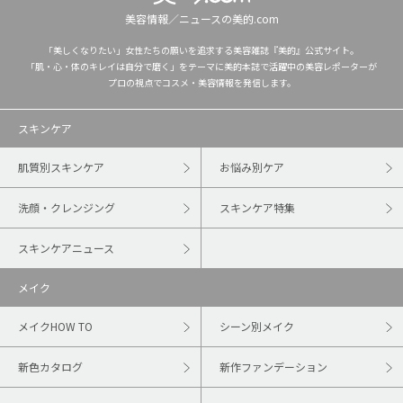
美容情報／ニュースの美的.com
「美しくなりたい」女性たちの願いを追求する美容雑誌『美的』公式サイト。
「肌・心・体のキレイは自分で磨く」をテーマに美的本誌で活躍中の美容レポーターが
プロの視点でコスメ・美容情報を発信します。
スキンケア
肌質別スキンケア
お悩み別ケア
洗顔・クレンジング
スキンケア特集
スキンケアニュース
メイク
メイクHOW TO
シーン別メイク
新色カタログ
新作ファンデーション