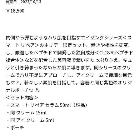
発売日｜2023/10/13
￥16,500
内側から弾むようなハリ肌を目指すエイジングシリーズ＜ス
マート リペア＞のホリデー限定セット。働きや相性を研究
し、厳選したペプチドで開発した独自成分＜CL1870ペプチド
複合体＞などを配合した美容液で潤いをたっぷり与え、キュ
ッと引き締まったなめらか肌に導きます。同シリーズのクリ
ームでハリ不足にアプローチし、アイクリームで繊細な目元
もケア。若々しい素肌を目指して。容器と同じ紫色のオリジ
ナルポーチつき。
＜セット内容＞
・スマート リペア セラム 50ml（現品）
・同 クリーム 15ml
・同 アイ クリーム 5ml
・ポーチ