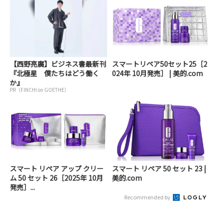
【西野亮廣】ビジネス書最新刊
スマートリペア50セット25［2
『北極星 僕たちはどう働く
024年 10月発売］ | 美的.com
か』
PR（FINCHI on GOETHE）
スマート リペア アップ クリー
スマート リペア 50 セット 23 |
ム 50 セット 26［2025年 10月
美的.com
発売］...
Recommended by