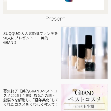
Present
SUQQUの大人気艶肌ファンデを
50人にプレゼント！｜美的
GRAND
募集終了【美的GRANDベストコ
スメ2026上半期】あなたの肌・
髪悩みを解消し、”経年美化”して
くれたコスメをくわしく教えて！