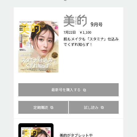
9
月号
7月22日 ￥1,100
肌もメイクも「スタミナ」仕込み
でくずれ知らず！
最新号を購入する
定期購読
試し読み
美的がタブレットや