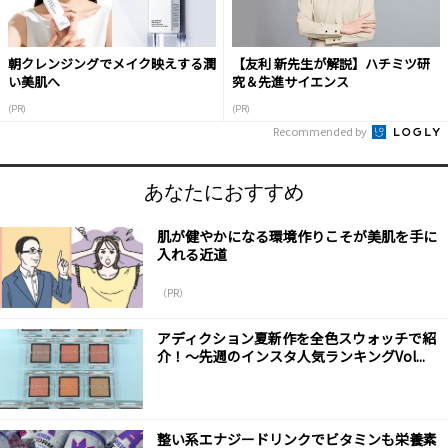
朝クレンジングでメイク映えする潤
【友利 新先生が解説】ハチミツ研
い美肌へ
究＆先進サイエンス
(PR)
(PR)
Recommended by
あなたにおすすめ
肌が健やかになる環境作りこそが美肌を手に
入れる近道
（PR）
アディクション夏新作を全色スウォッチで紹
介！～先週のインスタ人気ランキングVol...
整い系エナジードリンクでビタミンも栄養素