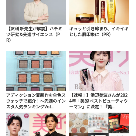
【友利 新先生が解説】ハチミ
キュッと引き締まり、イキイキ
ツ研究＆先進サイエンス（P
とした肌印象に（PR）
R）
アディクション夏新作を全色ス
【速報！】浜辺美波さんが202
ウォッチで紹介！～先週のイン
4年「美的 ベストビューティウ
スタ人気ランキングVol...
ーマン」に決定！『美...