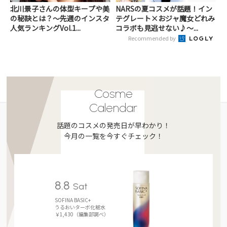
北川景子さんの体型キープや美
NARSの夏コスメが話題！イン
の秘訣とは？～先週のインスタ
テグレート×おジャ魔女どれみ
人気ランキングVol.1...
コラボも見逃せない♪～...
Recommended by
Cosme
Calendar
話題のコスメの発売日が早わかり！
今月の一覧を今すぐチェック！
8.8
Sat
SOFINA BASIC+
うるおいターボ化粧水
￥1,430（編集部調べ）