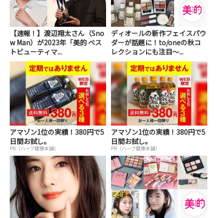
【速報！】渡辺翔太さん（Sno
ディオールの新作フェイスパウ
w Man）が2023年「美的 ベス
ダーが話題に！to/oneの秋コ
トビューティマ...
レクションにも注目～...
アマゾン1位の実績！380円で5
アマゾン1位の実績！380円で5
日間お試し。
日間お試し。
PR（ハーブ健康本舗）
PR（ハーブ健康本舗）