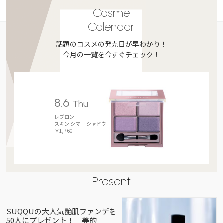
Cosme
Calendar
話題のコスメの発売日が早わかり！
今月の一覧を今すぐチェック！
8.6
Thu
レブロン
スキン シマー シャドウ
￥1,760
Present
SUQQUの大人気艶肌ファンデを
50人にプレゼント！｜美的