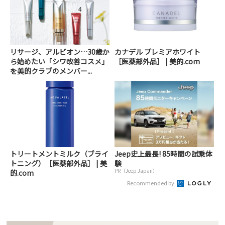
リサージ、アルビオン…30歳か
カナデル プレミアホワイト
ら始めたい「シワ改善コスメ」
［医薬部外品］ | 美的.com
を美的クラブのメンバー...
トリートメントミルク（ブライ
Jeep史上最長! 85時間の試乗体
トニング）［医薬部外品］ | 美
験
PR（Jeep Japan）
的.com
Recommended by