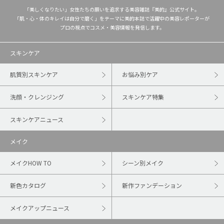
「美しくなりたい」女性たちの願いを追求する美容雑誌『美的』公式サイト。
「肌・心・体のキレイは自分で磨く」をテーマに美的本誌で活躍中の美容レポーターが
プロの視点でコスメ・美容情報を発信します。
スキンケア
肌質別スキンケア
お悩み別ケア
洗顔・クレンジング
スキンケア特集
スキンケアニュース
メイク
メイクHOW TO
シーン別メイク
新色カタログ
新作ファンデーション
メイクアップニュース