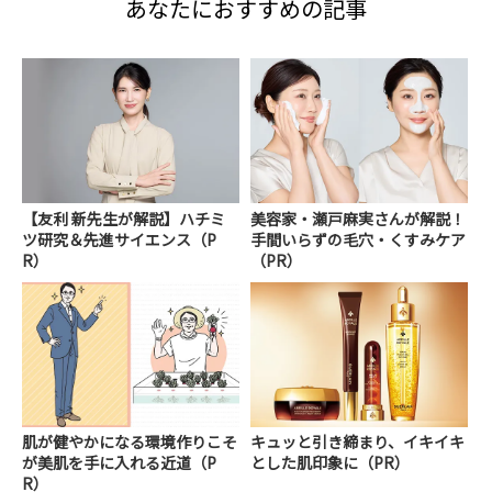
あなたにおすすめの記事
【友利 新先生が解説】ハチミ
美容家・瀬戸麻実さんが解説！
ツ研究＆先進サイエンス（P
手間いらずの毛穴・くすみケア
R）
（PR）
肌が健やかになる環境作りこそ
キュッと引き締まり、イキイキ
が美肌を手に入れる近道（P
とした肌印象に（PR）
R）