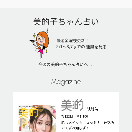
美的子ちゃん占い
毎週金曜夜更新！
8/1〜8/7までの 運勢を見る
今週の美的子ちゃん占いへ
Magazine
9
月号
7月22日 ￥1,100
肌もメイクも「スタミナ」仕込み
でくずれ知らず！