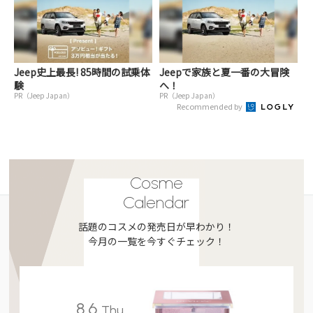
Jeep史上最長! 85時間の試乗体
Jeepで家族と夏一番の大冒険
験
へ！
PR（Jeep Japan）
PR（Jeep Japan）
Recommended by
Cosme
Calendar
話題のコスメの発売日が早わかり！
今月の一覧を今すぐチェック！
8.6
Thu