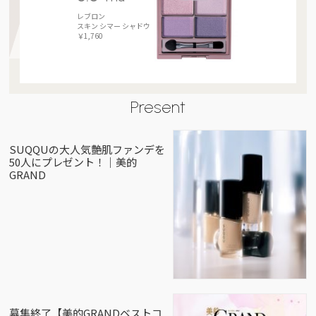
レブロン
スキン シマー シャドウ
￥1,760
Present
SUQQUの大人気艶肌ファンデを
50人にプレゼント！｜美的
GRAND
募集終了【美的GRANDベストコ