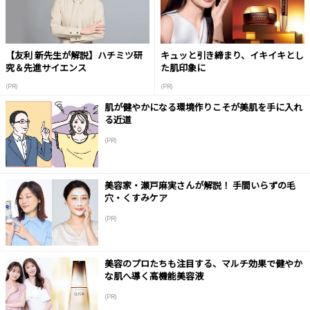
【友利 新先生が解説】ハチミツ研
キュッと引き締まり、イキイキとし
究＆先進サイエンス
た肌印象に
(PR)
(PR)
肌が健やかになる環境作りこそが美肌を手に入れ
る近道
(PR)
美容家・瀬戸麻実さんが解説！ 手間いらずの毛
穴・くすみケア
(PR)
美容のプロたちも注目する、マルチ効果で健やか
な肌へ導く高機能美容液
(PR)