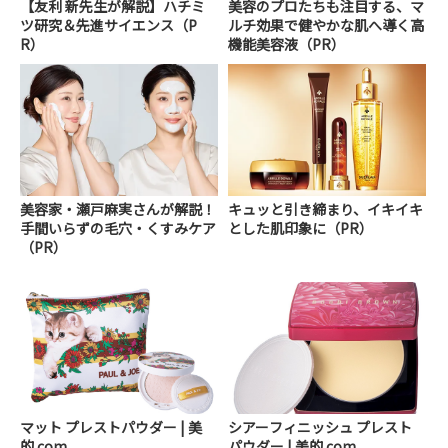
【友利 新先生が解説】ハチミ
美容のプロたちも注目する、マ
ツ研究＆先進サイエンス（P
ルチ効果で健やかな肌へ導く高
R）
機能美容液（PR）
美容家・瀬戸麻実さんが解説！
キュッと引き締まり、イキイキ
手間いらずの毛穴・くすみケア
とした肌印象に（PR）
（PR）
マット プレストパウダー | 美
シアーフィニッシュ プレスト
的.com
パウダー | 美的.com