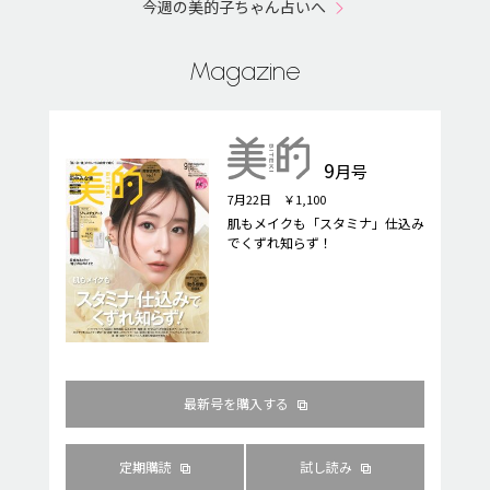
今週の美的子ちゃん占いへ
Magazine
9
月号
7月22日 ￥1,100
肌もメイクも「スタミナ」仕込み
でくずれ知らず！
最新号を購入する
定期購読
試し読み