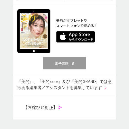
美的がタブレットや
スマートフォンで読める！
電子書籍
『美的』、『美的.com』及び『美的GRAND』では意
欲ある編集者／アシスタントを募集しています
【お詫びと訂正】
＞