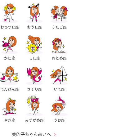
おひつじ座
おうし座
ふたご座
かに座
しし座
おとめ座
てんびん座
さそり座
いて座
やぎ座
みずがめ座
うお座
美的子ちゃん占いへ