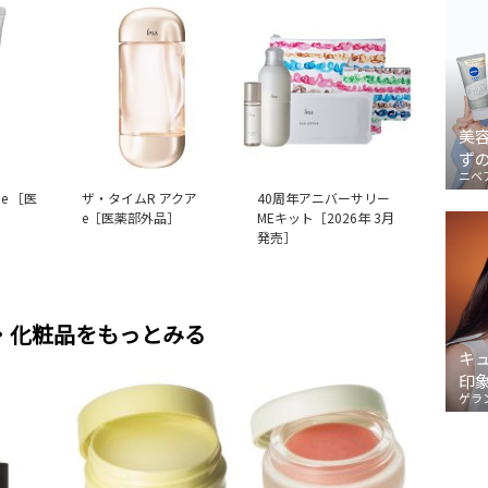
美
ず
ニベ
e ［医
ザ・タイムR アクア
40周年アニバーサリー
e［医薬部外品］
MEキット［2026年 3月
発売］
・化粧品をもっとみる
キ
印
ゲラ