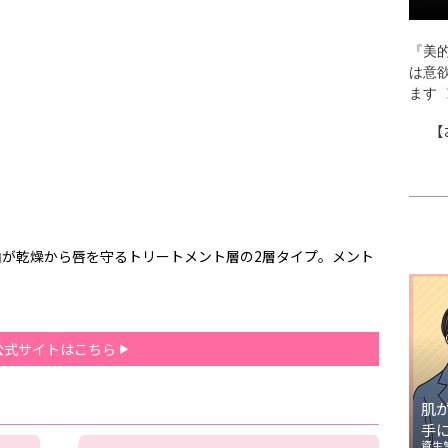
『美的
は意
ます
【
油が乾燥から唇を守るトリートメント層の2層タイプ。メント
公式サイトはこちら
肌
手
資生