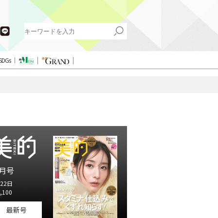
SDGs
月号
22日
,100
最新号