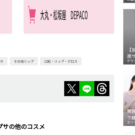
【
進
ゲラ
サ
その他リップ
口紅・リップ・グロス
美
で
エリ
プサの他のコスメ