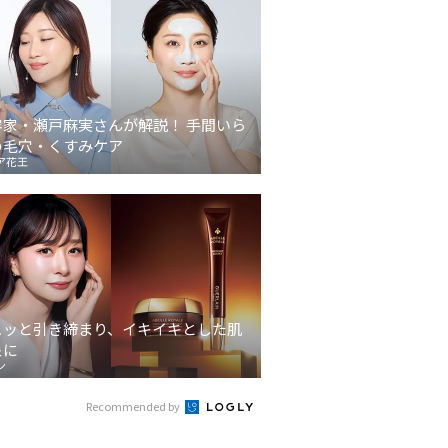
容家・瀬戸麻実さんが解説！ 手間いら
の毛穴・くすみケア
ア花王
ュッと引き締まり、イキイキとした肌
象に
ン
Recommended by