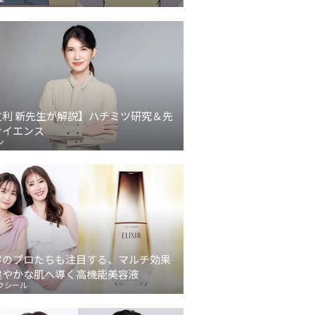
友利 新先生が解説】ハチミツ研究＆先
サイエンス
ン
容のプロたちも注目する、マルチ効果
健やかな肌へ導く高機能美容液
クシール