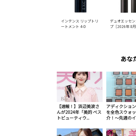
インテンス リップトリ
デュオエッセン
ートメント 4-D
プ［2026年 8
あな
【速報！】浜辺美波さ
アディクション
んが2024年「美的 ベス
を全色スウォッ
トビューティウ...
介！～先週のイン