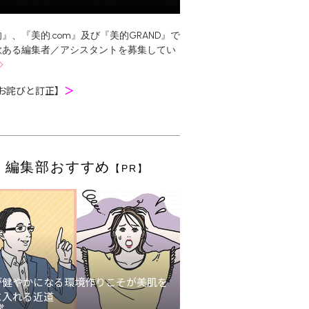
』、『美的.com』及び『美的GRAND』で
欲ある編集者／アシスタントを募集してい
お詫びと訂正】
＞
編集部おすすめ
【PR】
が健やかになる環境作りこそが美肌を
に入れる近道
堂