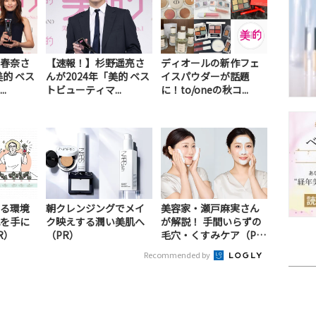
春奈さ
【速報！】杉野遥亮さ
ディオールの新作フェ
美的 ベス
んが2024年「美的 ベス
イスパウダーが話題
.
トビューティマ...
に！to/oneの秋コ...
る環境
朝クレンジングでメイ
美容家・瀬戸麻実さん
を手に
ク映えする潤い美肌へ
が解説！ 手間いらずの
R）
（PR）
毛穴・くすみケア（P
R）
Recommended by