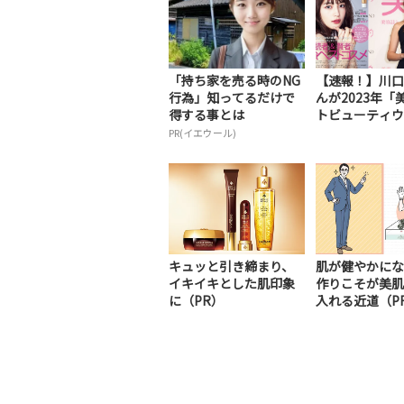
「持ち家を売る時のNG
【速報！】川口
行為」知ってるだけで
んが2023年「
得する事とは
トビューティウ..
PR(イエウール)
キュッと引き締まり、
肌が健やかにな
イキイキとした肌印象
作りこそが美肌
に（PR）
入れる近道（P