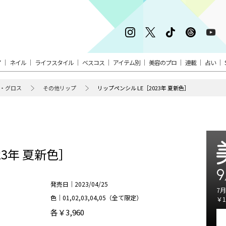
ア
ネイル
ライフスタイル
ベスコス
アイテム別
美容のプロ
連載
占い
・グロス
その他リップ
リップペンシル LE［2023年 夏新色］
23年 夏新色］
9
発売日｜2023/04/25
7月
色｜01,02,03,04,05（全て限定）
￥1
各￥3,960