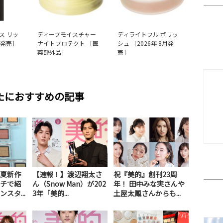
ス リッ
ディープモイスチャー
ディライトフル ポリッ
月発売］
ナイトプロテクト ［医
シュ ［2026年 8月発
薬部外品］
売］
たにおすすめの記事
夏新作
【速報！】渡辺翔太さ
祝『美的』創刊23周
チで紹
ん（Snow Man）が202
年！ 田中みな実さんや
スタ...
3年「美的...
土屋太鳳さんからも...