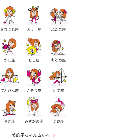
おひつじ座
おうし座
ふたご座
かに座
しし座
おとめ座
てんびん座
さそり座
いて座
やぎ座
みずがめ座
うお座
美的子ちゃん占いへ