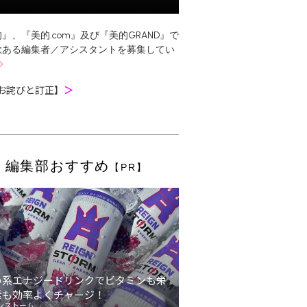
』、『美的.com』及び『美的GRAND』で
欲ある編集者／アシスタントを募集してい
お詫びと訂正】
＞
編集部おすすめ
【PR】
い系エナジードリンクでビタミンも栄
素も効率よくチャージ！
ンストーム