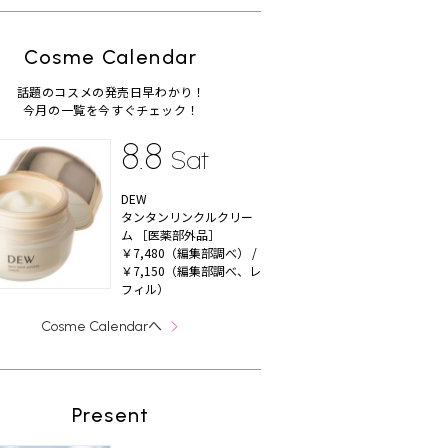
Cosme Calendar
話題のコスメの発売日早わかり！
今月の一覧を今すぐチェック！
8.8
Sat
DEW
タンタンリンクルクリー
ム ［医薬部外品］
￥7,480（編集部調べ） /
￥7,150（編集部調べ、レ
フィル）
へ
Cosme Calendar
Present