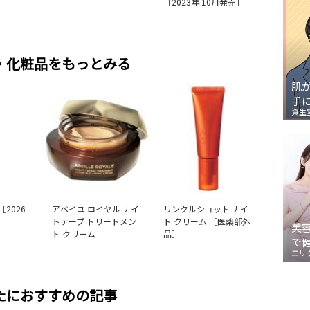
［2023年 10月発売］
・化粧品をもっとみる
肌
手
資生
［2026
アベイユ ロイヤル ナイ
リンクルショット ナイ
トテープ トリートメン
ト クリーム ［医薬部外
美
ト クリーム
品］
で
エリ
たにおすすめの記事