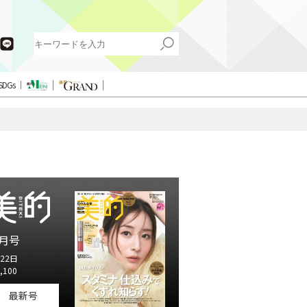
SDGs
月号
22日
,100
最新号