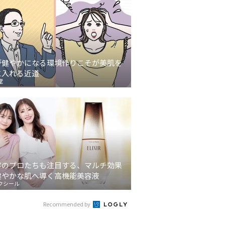
が健やかになる環境作りこそが美肌を
に入れる近道
堂
容のプロたちも注目する、マルチ効果
健やかな肌へ導く高機能美容液
クシール
Recommended by