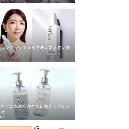
クレンジングでメイク映えする潤い美
へ
うたびになめらかな肌に整えるクレン
ング
ルタ