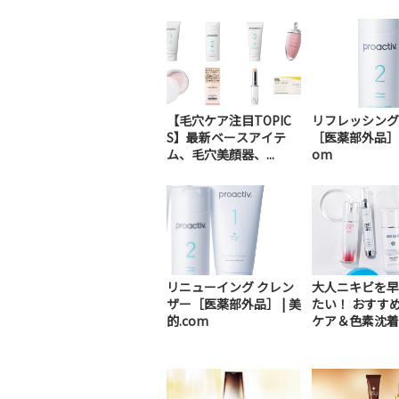
【毛穴ケア注目TOPIC
リフレッシング
S】最新ベースアイテ
［医薬部外品］ |
ム、毛穴美顔器、...
om
リニューイング クレン
大人ニキビを早
ザー［医薬部外品］ | 美
たい！ おすす
的.com
ケア＆色素沈着さ