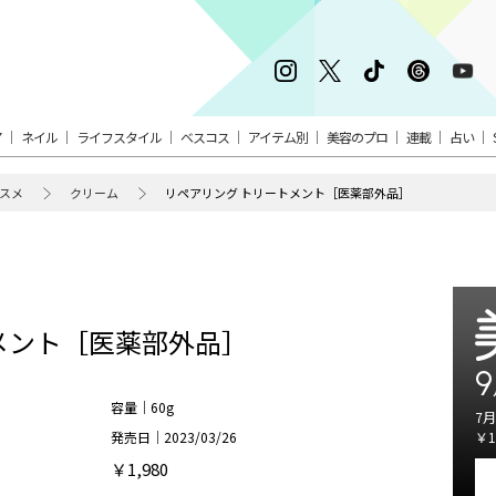
ア
ネイル
ライフスタイル
ベスコス
アイテム別
美容のプロ
連載
占い
スメ
クリーム
リペアリング トリートメント［医薬部外品］
メント［医薬部外品］
9
容量｜60g
7月
発売日｜2023/03/26
￥1
￥1,980