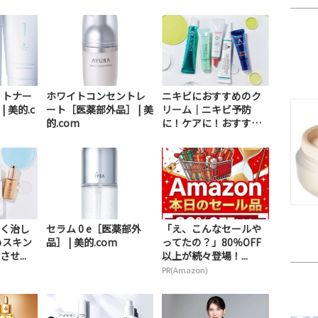
 トナー
ホワイトコンセントレ
ニキビにおすすめのク
 美的.c
ート［医薬部外品］ | 美
リーム｜ニキビ予防
的.com
に！ケアに！おすすめ
の...
く治し
セラム 0 e［医薬部外
「え、こんなセールや
めスキン
品］ | 美的.com
ってたの？」80％OFF
せ...
以上が続々登場！...
PR(Amazon)