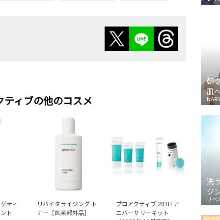
朝
肌
クティブの他のコスメ
NARS
洗
ジ
リベ
ーゲティ
リバイタライジング ト
プロアクティブ 20TH ア
メント
ナー［医薬部外品］
ニバーサリーキット