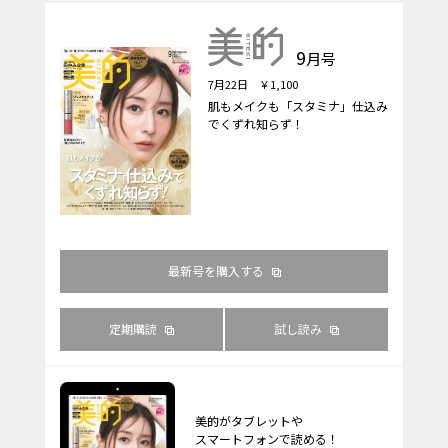
9
月号
7月22日 ￥1,100
肌もメイクも「スタミナ」仕込み
でくずれ知らず！
最新号を購入する
定期購読
試し読み
美的がタブレットや
スマートフォンで読める！