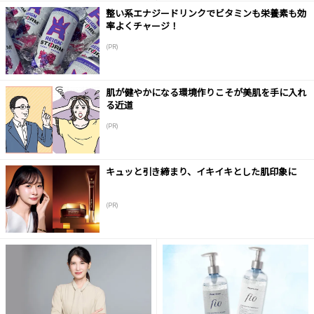
整い系エナジードリンクでビタミンも栄養素も効
率よくチャージ！
(PR)
肌が健やかになる環境作りこそが美肌を手に入れ
る近道
(PR)
キュッと引き締まり、イキイキとした肌印象に
(PR)