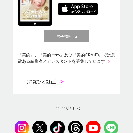
電子書籍
『美的』、『美的.com』及び『美的GRAND』では意
欲ある編集者／アシスタントを募集しています
【お詫びと訂正】
＞
Follow us!