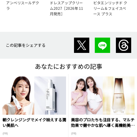
アンベリスールデク
ドレスアップクリー
ビタエンリッチド ク
ラ
ム2027［2026年 11
リーム＆フェイスベ
月発売］
ース プラス
この記事をシェアする
あなたにおすすめの記事
朝クレンジングでメイク映えする潤
美容のプロたちも注目する、マルチ
い美肌へ
効果で健やかな肌へ導く高機能美容
液
(PR)
(PR)