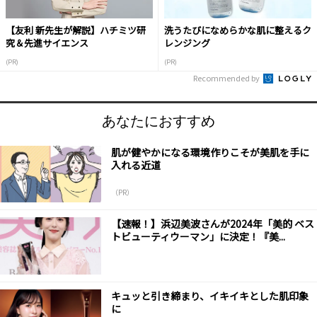
【友利 新先生が解説】ハチミツ研
洗うたびになめらかな肌に整えるク
究＆先進サイエンス
レンジング
(PR)
(PR)
Recommended by
あなたにおすすめ
肌が健やかになる環境作りこそが美肌を手に
入れる近道
（PR）
【速報！】浜辺美波さんが2024年「美的 ベス
トビューティウーマン」に決定！『美...
キュッと引き締まり、イキイキとした肌印象
に