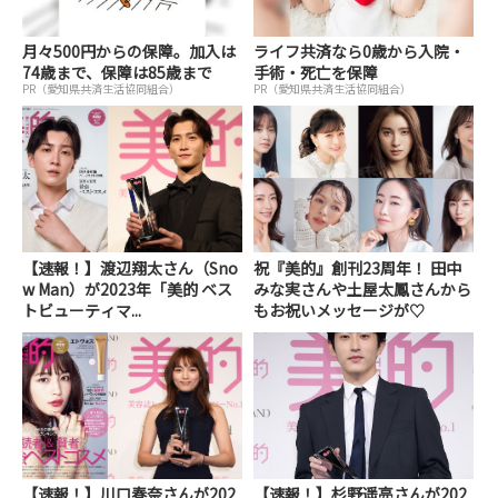
月々500円からの保障。加入は
ライフ共済なら0歳から入院・
74歳まで、保障は85歳まで
手術・死亡を保障
PR（愛知県共済生活協同組合）
PR（愛知県共済生活協同組合）
【速報！】渡辺翔太さん（Sno
祝『美的』創刊23周年！ 田中
w Man）が2023年「美的 ベス
みな実さんや土屋太鳳さんから
トビューティマ...
もお祝いメッセージが♡
【速報！】川口春奈さんが202
【速報！】杉野遥亮さんが202