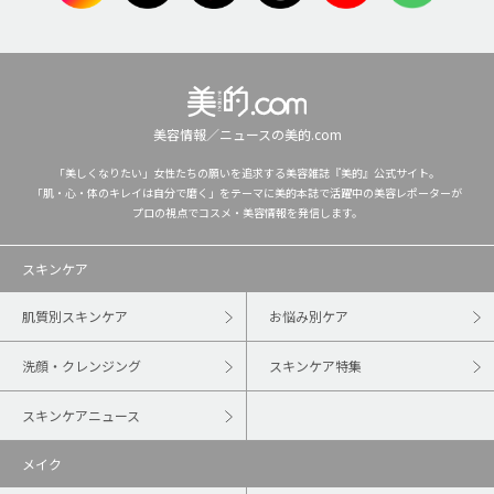
美容情報／ニュースの美的.com
「美しくなりたい」女性たちの願いを追求する美容雑誌『美的』公式サイト。
「肌・心・体のキレイは自分で磨く」をテーマに美的本誌で活躍中の美容レポーターが
プロの視点でコスメ・美容情報を発信します。
スキンケア
肌質別スキンケア
お悩み別ケア
洗顔・クレンジング
スキンケア特集
スキンケアニュース
メイク