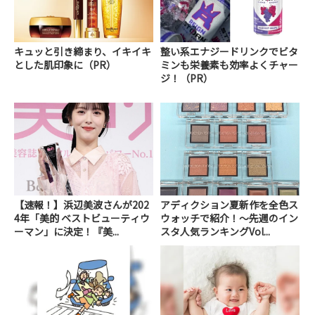
キュッと引き締まり、イキイキ
整い系エナジードリンクでビタ
とした肌印象に（PR）
ミンも栄養素も効率よくチャー
ジ！（PR）
【速報！】浜辺美波さんが202
アディクション夏新作を全色ス
4年「美的 ベストビューティウ
ウォッチで紹介！～先週のイン
ーマン」に決定！『美...
スタ人気ランキングVol...