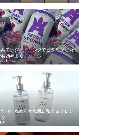
い系エナジードリンクでビタミンも栄
素も効率よくチャージ！
ンストーム
うたびになめらかな肌に整えるクレン
ング
ルタ