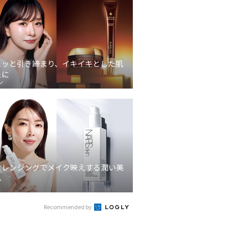
ュッと引き締まり、イキイキとした肌
象に
ン
クレンジングでメイク映えする潤い美
へ
Recommended by