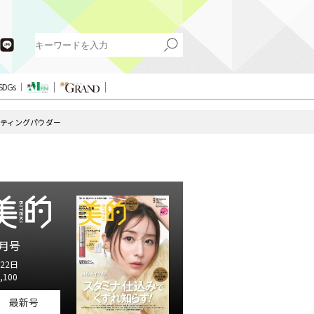
SDGs
クティングパウダー
月号
22日
,100
最新号