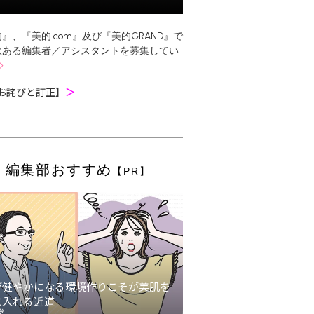
』、『美的.com』及び『美的GRAND』で
欲ある編集者／アシスタントを募集してい
お詫びと訂正】
＞
編集部おすすめ
【PR】
が健やかになる環境作りこそが美肌を
に入れる近道
堂