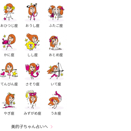
おひつじ座
おうし座
ふたご座
かに座
しし座
おとめ座
てんびん座
さそり座
いて座
やぎ座
みずがめ座
うお座
美的子ちゃん占いへ