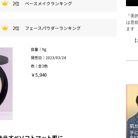
2位
ベースメイクランキング
『美的
は意
2位
フェースパウダーランキング
ます
【
容量｜9g
発売日｜2023/03/24
色｜全3色
￥5,940
肌
手
サラすべソフトマット肌に
資生