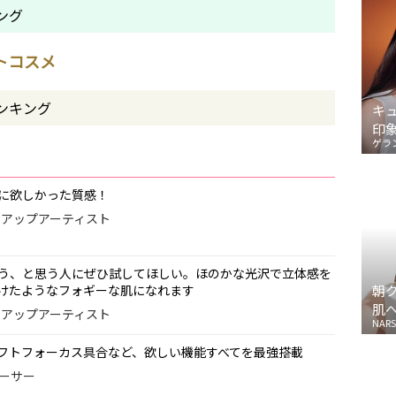
ング
ストコスメ
ンキング
キ
印
ゲラ
に欲しかった質感！
イクアップアーティスト
う、と思う人にぜひ試してほしい。ほのかな光沢で立体感を
けたようなフォギーな肌になれます
朝
肌
イクアップアーティスト
NARS
フトフォーカス具合など、欲しい機能すべてを最強搭載
ューサー