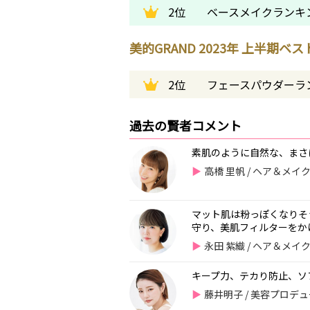
2位
ベースメイクランキ
美的GRAND 2023年 上半期ベ
2位
フェースパウダーラ
過去の賢者コメント
素肌のように自然な、まさ
高橋 里帆 / ヘア＆メ
マット肌は粉っぽくなりそ
守り、美肌フィルターをか
永田 紫織 / ヘア＆メ
キープ力、テカり防止、ソ
藤井明子 / 美容プロデ