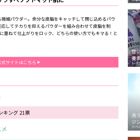
る微細パウダー。余分な皮脂をキャッチして閉じ込めるパウ
反応してテカりを抑えるパウダーを組み合わせて皮脂を制
デに重ねて仕上がりをロック、どちらの使い方でもキマる！と
整
養
公式サイトはこちら
レイ
メ
キング 21票
洗
ジ
リベ
スメ