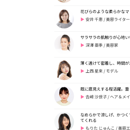
花びらのような柔らかなマ
安井 千恵 / 美容ライタ
サラサラの肌触りが心地い
深澤 亜季 / 美容家
薄く透けて密着し、時間が
上西 星来 / モデル
既に底見えする程活躍。重
𠮷﨑 沙世子 / ヘア＆
なめらかで涼しげ、かつく
てくれる
もりた じゅんこ / 美