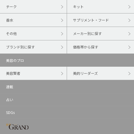
チーク
キット
香水
サプリメント・フード
その他
メーカー別に探す
ブランド別に探す
価格帯から探す
美容のプロ
美容賢者
美的リーダーズ
連載
占い
SDGs