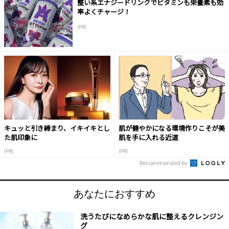
整い系エナジードリンクでビタミンも栄養素も効
率よくチャージ！
(PR)
キュッと引き締まり、イキイキとし
肌が健やかになる環境作りこそが美
た肌印象に
肌を手に入れる近道
(PR)
(PR)
Recommended by
あなたにおすすめ
洗うたびになめらかな肌に整えるクレンジン
グ