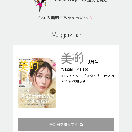
今週の美的子ちゃん占いへ
Magazine
9
月号
7月22日 ￥1,100
肌もメイクも「スタミナ」仕込み
でくずれ知らず！
最新号を購入する