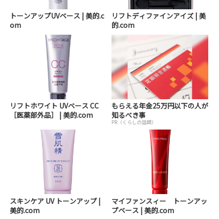
トーンアップUVベース | 美的.c
リフトディファインアイズ | 美
om
的.com
リフトホワイト UVベース CC
もらえる年金25万円以下の人が
［医薬部外品］ | 美的.com
知るべき事
PR（くらしの話題）
スキンケア UV トーンアップ |
マイファンスィー トーンアッ
美的.com
プベース | 美的.com