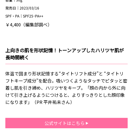
発売日｜2023/03/16
SPF・PA｜SPF25･PA++
￥4,400（編集部調べ）
上向きの肌を形状記憶！トーンアップしたハリツヤ肌が
長時間続く
体温で固まり形状記憶する“タイトリフト成分”と “タイトリ
フトキープ成分”を配合。吸いつくようなタッチでピタッと密
着し肌を引き締め、ハリツヤをキープ。「顔の内から外に向
けて引き上げるようにつけると、よりすっきりとした顔印象
になります」（PR 平井祐未さん）
公式サイトはこちら