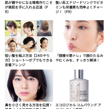
肌が健やかになる環境作りこそ
整い系エナジードリンクでビタ
が美肌を手に入れる近道（P
ミンも栄養素も効率よくチャー
R）
ジ！（PR）
短い髪を結ぶ方法【14のやり
「顔痩せ筋トレ」で顔のたるみ
方】ショート～ボブでもできる
やむくみを、すっきり解消！
定番アレンジ
鼻を小さく見せる方法を伝授！
エコロジカル コムパウンド ア