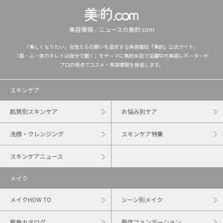
美容情報／ニュースの美的.com
「美しくなりたい」女性たちの願いを追求する美容雑誌『美的』公式サイト。
「肌・心・体のキレイは自分で磨く」をテーマに美的本誌で活躍中の美容レポーターが
プロの視点でコスメ・美容情報を発信します。
スキンケア
肌質別スキンケア
お悩み別ケア
洗顔・クレンジング
スキンケア特集
スキンケアニュース
メイク
メイクHOW TO
シーン別メイク
新色カタログ
新作ファンデーション