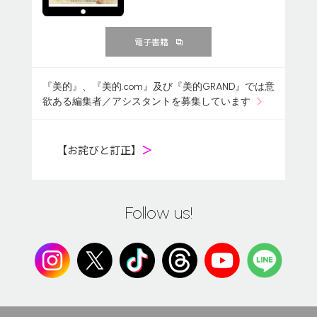
電子書籍
『美的』、『美的.com』及び『美的GRAND』では意
欲ある編集者／アシスタントを募集しています
【お詫びと訂正】
＞
Follow us!