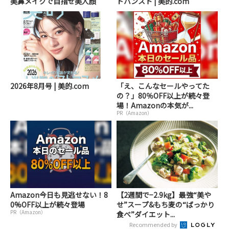
美鼻メイクで目指せ美人顔
ドバンスト | 美的.com
2026年8月号 | 美的.com
「え、こんなセールやってた
の？」80％OFF以上が続々登
場！Amazonの本気が...
PR（Amazon）
Amazon今日も見逃せない！8
【2週間で−2.9kg】最強“美や
0%OFF以上が続々登場
せ”スープ&もち麦の“ばっかり
PR（Amazon）
食べ”ダイエット...
Recommended by