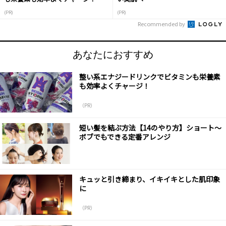
(PR)
(PR)
Recommended by
あなたにおすすめ
整い系エナジードリンクでビタミンも栄養素
も効率よくチャージ！
（PR）
短い髪を結ぶ方法【14のやり方】ショート～
ボブでもできる定番アレンジ
キュッと引き締まり、イキイキとした肌印象
に
（PR）