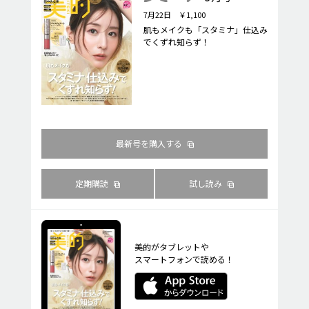
7月22日 ￥1,100
肌もメイクも「スタミナ」仕込み
でくずれ知らず！
最新号を購入する
定期購読
試し読み
美的がタブレットや
スマートフォンで読める！