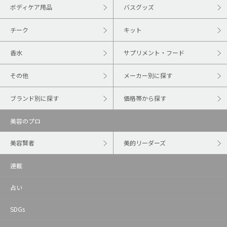
ボディケア用品
バスグッズ
チーク
キット
香水
サプリメント・フード
その他
メーカー別に探す
ブランド別に探す
価格帯から探す
美容のプロ
美容賢者
美的リーダーズ
連載
占い
SDGs