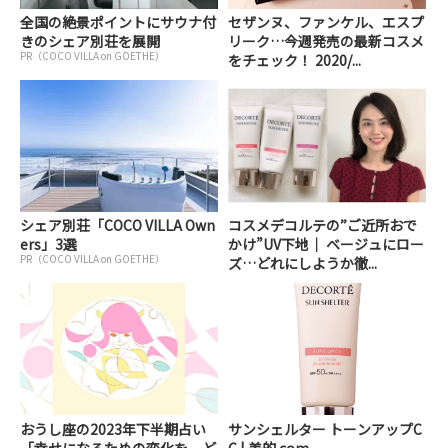
全国の絶景ポイントにサウナ付
セザンヌ、ファンケル、エスプ
きのシェア別荘を展開
リーク…今週発売の最新コスメ
PR（COCO VILLA on GOETHE）
をチェック！ 2020/...
シェア別荘「COCO VILLA Own
コスメデコルテの”ご近所おで
ers」3選
かけ”UV下地｜ ベージュにロー
PR（COCO VILLA on GOETHE）
ズ…どれにしようか徹...
おうし座の2023年下半期占い
サンシェルター トーンアップC
「幸せになるための変化を、ど
C | 美的.com