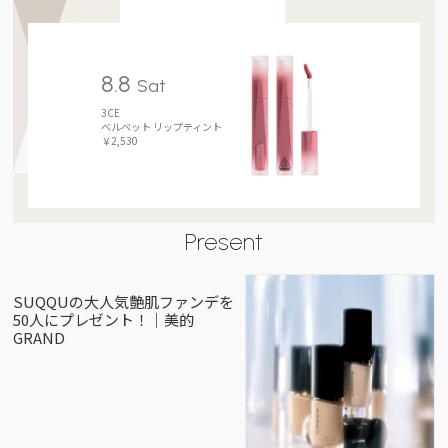
8.8
Sat
3CE
ベルベット リップティント
￥2,530
Present
SUQQUの大人気艶肌ファンデを
50人にプレゼント！｜美的
GRAND