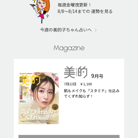
毎週金曜夜更新！
8/8〜8/14までの 運勢を見る
今週の美的子ちゃん占いへ
Magazine
9
月号
7月22日 ￥1,100
肌もメイクも「スタミナ」仕込み
でくずれ知らず！