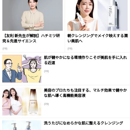
【友利 新先生が解説】ハチミツ研
朝クレンジングでメイク映えする潤
究＆先進サイエンス
い美肌へ
(PR)
(PR)
肌が健やかになる環境作りこそが美肌を手に入れ
る近道
(PR)
美容のプロたちも注目する、マルチ効果で健やか
な肌へ導く高機能美容液
(PR)
洗うたびになめらかな肌に整えるクレンジング