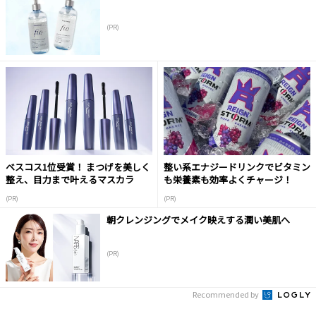
(PR)
ベスコス1位受賞！ まつげを美しく
整い系エナジードリンクでビタミン
整え、目力まで叶えるマスカラ
も栄養素も効率よくチャージ！
(PR)
(PR)
朝クレンジングでメイク映えする潤い美肌へ
(PR)
Recommended by