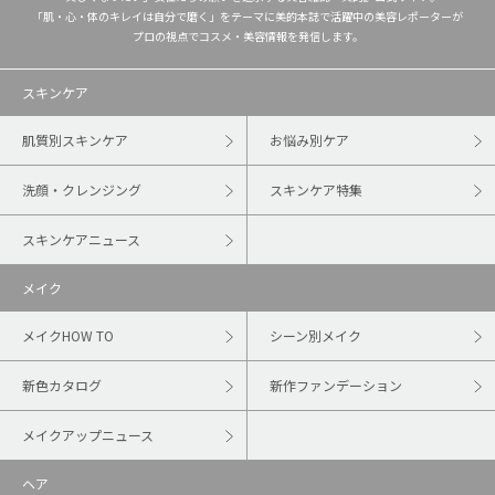
「肌・心・体のキレイは自分で磨く」をテーマに美的本誌で活躍中の美容レポーターが
プロの視点でコスメ・美容情報を発信します。
スキンケア
肌質別スキンケア
お悩み別ケア
洗顔・クレンジング
スキンケア特集
スキンケアニュース
メイク
メイクHOW TO
シーン別メイク
新色カタログ
新作ファンデーション
メイクアップニュース
ヘア