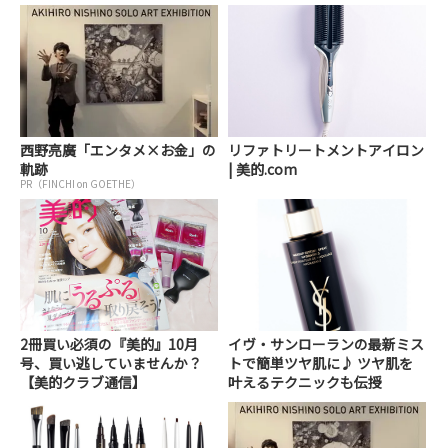
西野亮廣「エンタメ×お金」の
リファトリートメントアイロン
軌跡
| 美的.com
PR（FINCHI on GOETHE）
2冊買い必須の『美的』10月
イヴ・サンローランの最新ミス
号、買い逃していませんか？
トで簡単ツヤ肌に♪ ツヤ肌を
【美的クラブ通信】
叶えるテクニックも伝授