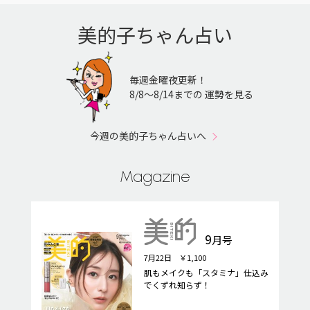
美的子ちゃん占い
毎週金曜夜更新！
8/8〜8/14までの 運勢を見る
今週の美的子ちゃん占いへ
Magazine
9
月号
7月22日 ￥1,100
肌もメイクも「スタミナ」仕込み
でくずれ知らず！