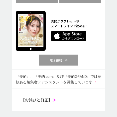
美的がタブレットや
スマートフォンで読める！
電子書籍
『美的』、『美的.com』及び『美的GRAND』では意
欲ある編集者／アシスタントを募集しています
【お詫びと訂正】
＞