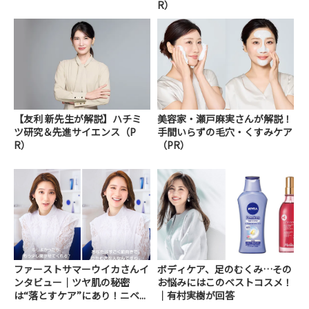
R）
【友利 新先生が解説】ハチミ
美容家・瀬戸麻実さんが解説！
ツ研究＆先進サイエンス（P
手間いらずの毛穴・くすみケア
R）
（PR）
ファーストサマーウイカさんイ
ボディケア、足のむくみ…その
ンタビュー｜ツヤ肌の秘密
お悩みにはこのベストコスメ！
は“落とすケア”にあり！ニベ...
｜有村実樹が回答