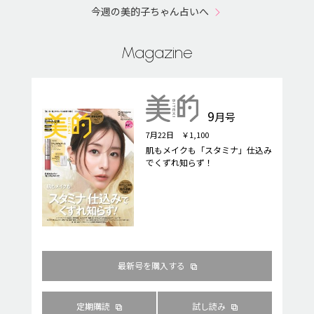
今週の美的子ちゃん占いへ
Magazine
9
月号
7月22日 ￥1,100
肌もメイクも「スタミナ」仕込み
でくずれ知らず！
最新号を購入する
定期購読
試し読み