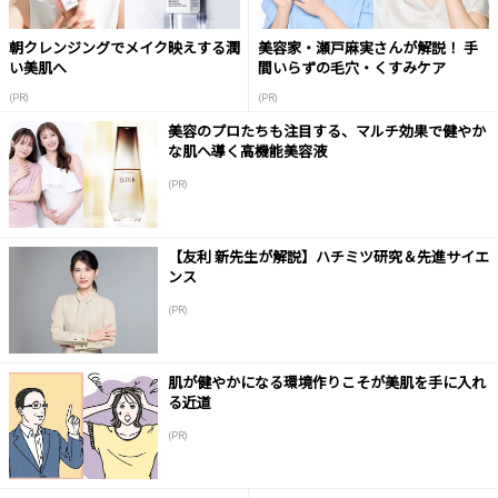
朝クレンジングでメイク映えする潤
美容家・瀬戸麻実さんが解説！ 手
い美肌へ
間いらずの毛穴・くすみケア
(PR)
(PR)
美容のプロたちも注目する、マルチ効果で健やか
な肌へ導く高機能美容液
(PR)
【友利 新先生が解説】ハチミツ研究＆先進サイエ
ンス
(PR)
肌が健やかになる環境作りこそが美肌を手に入れ
る近道
(PR)