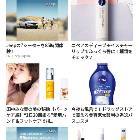
Jeepの7シーターを85時間体
ニベアのディープモイスチャー
験！
リップでふっくら唇に！種類を
PR（Jeep Japan）
チェック♪
田中みな実の美の秘訣【パーツ
今夜お風呂で！ドラッグストア
ケア編】“1日20回塗る”愛用ハ
で買える美容家太鼓判の秀逸バ
ンド＆フットケアで指...
スコスメ