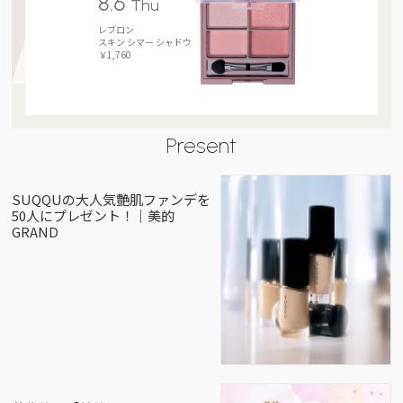
8.6
Thu
レブロン
スキン シマー シャドウ
￥1,760
Present
SUQQUの大人気艶肌ファンデを
50人にプレゼント！｜美的
GRAND