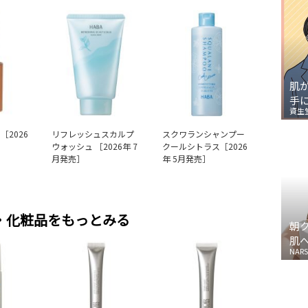
肌
手
資生
［2026
リフレッシュスカルプ
スクワランシャンプー
ウォッシュ ［2026年 7
クールシトラス［2026
月発売］
年 5月発売］
・化粧品をもっとみる
朝
肌
NARS