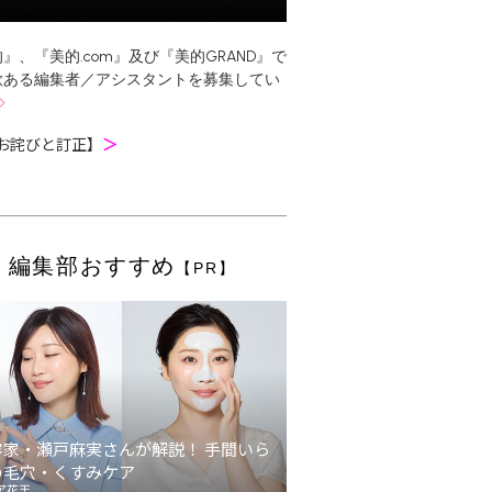
』、『美的.com』及び『美的GRAND』で
欲ある編集者／アシスタントを募集してい
お詫びと訂正】
＞
編集部おすすめ
【PR】
容家・瀬戸麻実さんが解説！ 手間いら
の毛穴・くすみケア
ア花王