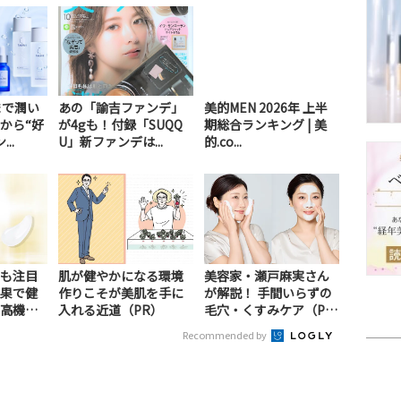
まで潤い
あの「諭吉ファンデ」
美的MEN 2026年 上半
から“好
が4gも！付録「SUQQ
期総合ランキング | 美
..
U」新ファンデは...
的.co...
も注目
肌が健やかになる環境
美容家・瀬戸麻実さん
果で健
作りこそが美肌を手に
が解説！ 手間いらずの
高機能
入れる近道（PR）
毛穴・くすみケア（P
R）
Recommended by