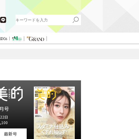
SDGs
月号
22日
,100
最新号