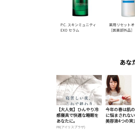
P.C. スキンミュニティ
薬用リセットオ
EXO セラム
［医薬部外品］
あな
【大人気】ひんやり冷
今年の春は肌の
感寝具で快適な睡眠を
に悩まされない
あなたに。
美容液4つの実力を
PR(アイリスプラザ)