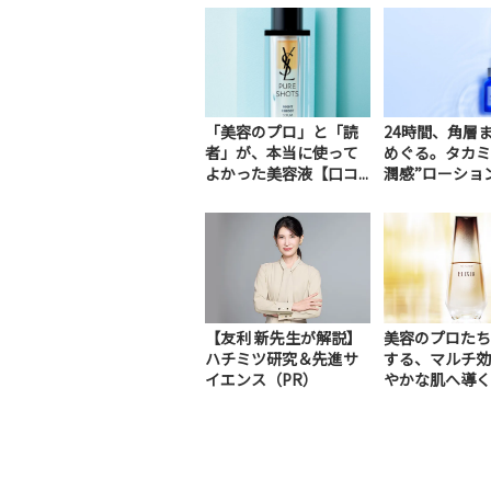
「美容のプロ」と「読
24時間、角層
者」が、本当に使って
めぐる。タカミ
よかった美容液【口コ...
潤感”ローション.
【友利 新先生が解説】
美容のプロたち
ハチミツ研究＆先進サ
する、マルチ効
イエンス（PR）
やかな肌へ導く
美容液（PR）