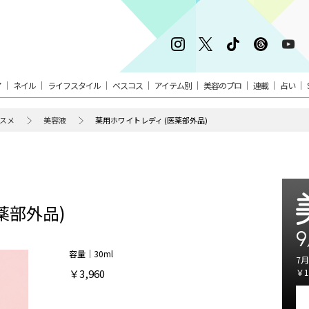
ア
ネイル
ライフスタイル
ベスコス
アイテム別
美容のプロ
連載
占い
スメ
美容液
薬用ホワイトレディ (医薬部外品)
薬部外品)
9
容量｜30ml
7月
￥3,960
￥1