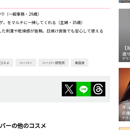
!（一般事務・29歳）
ゲ〟をマルチに一掃してくれる（主婦・35歳）
した刺激や乾燥感が皆無。日焼け直後でも安心して使える
【
進
ゲラ
コスメ
ハーバー
ハーバー研究所
美容液
キ
印
ゲラ
バーの他のコスメ