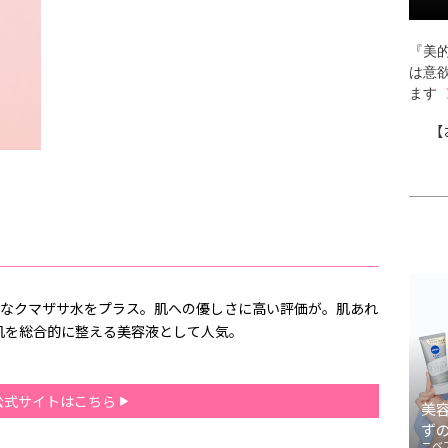
『美的
は意
ます
【
富なクマザサ水をプラス。肌への優しさに高い評価が。肌あれ
肌を総合的に整える美容液として人気。
公式サイトはこちら
美
ず
ニベ