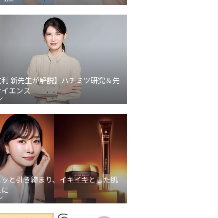
友利 新先生が解説】ハチミツ研究＆先
サイエンス
ン
ュッと引き締まり、イキイキとした肌
象に
ン