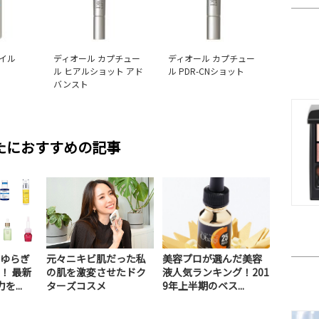
イル
ディオール カプチュー
ディオール カプチュー
ル ヒアルショット アド
ル PDR-CNショット
バンスト
たにおすすめの記事
ゆらぎ
元々ニキビ肌だった私
美容プロが選んだ美容
！ 最新
の肌を激変させたドク
液人気ランキング！201
...
ターズコスメ
9年上半期のベス...