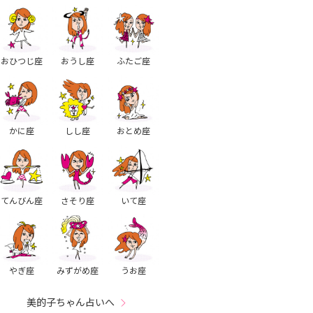
おひつじ座
おうし座
ふたご座
かに座
しし座
おとめ座
てんびん座
さそり座
いて座
やぎ座
みずがめ座
うお座
美的子ちゃん占いへ