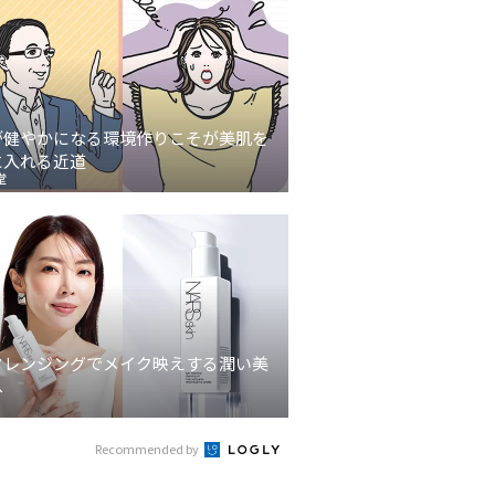
が健やかになる環境作りこそが美肌を
に入れる近道
堂
クレンジングでメイク映えする潤い美
へ
Recommended by