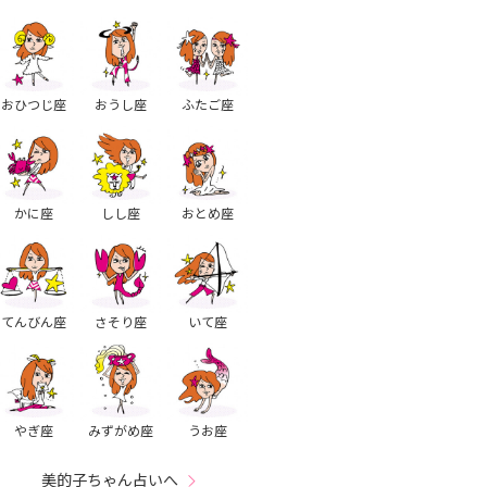
おひつじ座
おうし座
ふたご座
かに座
しし座
おとめ座
てんびん座
さそり座
いて座
やぎ座
みずがめ座
うお座
美的子ちゃん占いへ