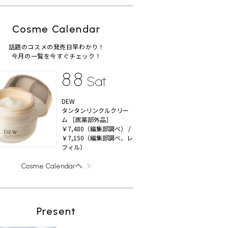
Cosme Calendar
話題のコスメの発売日早わかり！
今月の一覧を今すぐチェック！
8.8
Sat
DEW
タンタンリンクルクリー
ム ［医薬部外品］
￥7,480（編集部調べ） /
￥7,150（編集部調べ、レ
フィル）
へ
Cosme Calendar
Present