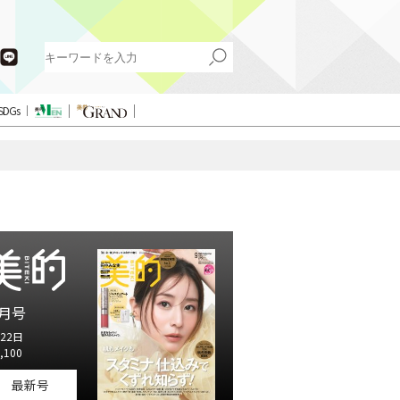
SDGs
月号
22日
,100
最新号