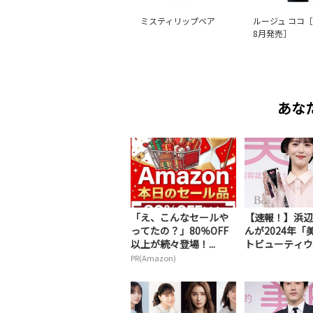
ミスティリップベア
ルージュ ココ［
8月発売］
あな
「え、こんなセールや
【速報！】浜辺
ってたの？」80％OFF
んが2024年「
以上が続々登場！...
トビューティウ..
PR(Amazon)