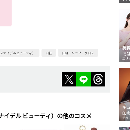
美
TY（スナイデル ビューティ）
口紅
口紅・リップ・グロス
で
エリ
キ
印
Y（スナイデル ビューティ）の他のコスメ
ゲラ