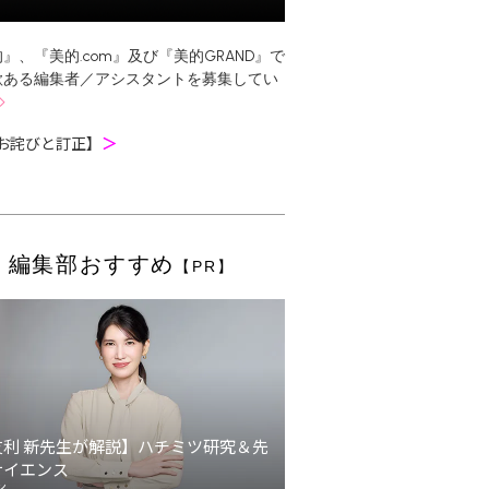
』、『美的.com』及び『美的GRAND』で
欲ある編集者／アシスタントを募集してい
お詫びと訂正】
＞
編集部おすすめ
【PR】
友利 新先生が解説】ハチミツ研究＆先
サイエンス
ン