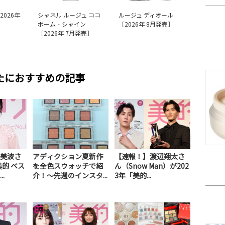
2026年
シャネル ルージュ ココ
ルージュ ディオール
ボーム‐シャイン
［2026年 8月発売］
［2026年 7月発売］
たにおすすめの記事
美波さ
アディクション夏新作
【速報！】渡辺翔太さ
美的 ベス
を全色スウォッチで紹
ん（Snow Man）が202
.
介！～先週のインスタ...
3年「美的...