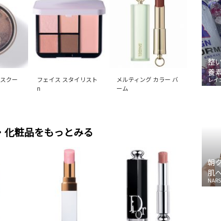
整
養
 スクー
フェイス スタイリスト
メルティング カラー バ
レイ
n
ーム
・化粧品をもっとみる
朝
肌
NARS