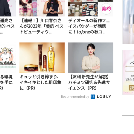
遥亮さ
【速報！】川口春奈さ
ディオールの新作フェ
美的 ベス
んが2023年「美的 ベス
イスパウダーが話題
.
トビューティウ...
に！to/oneの秋コ...
る環境
キュッと引き締まり、
【友利 新先生が解説】
を手に
イキイキとした肌印象
ハチミツ研究＆先進サ
R）
に（PR）
イエンス（PR）
Recommended by