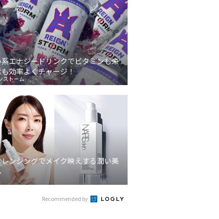
い系エナジードリンクでビタミンも栄
素も効率よくチャージ！
ンストーム
クレンジングでメイク映えする潤い美
へ
Recommended by