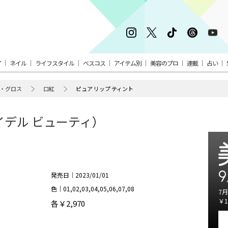
ア
ネイル
ライフスタイル
ベスコス
アイテム別
美容のプロ
連載
占い
・グロス
口紅
ピュア リップ ティント
スナイデル ビューティ）
9
発売日｜2023/01/01
色｜01,02,03,04,05,06,07,08
7月
￥1
各￥2,970