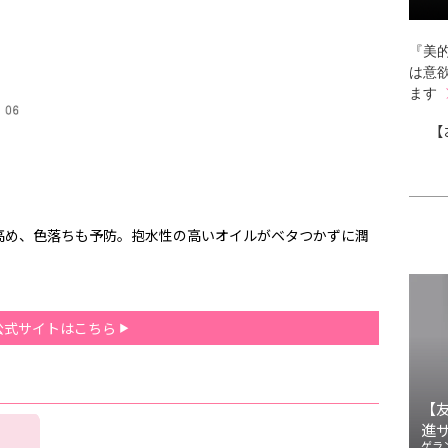
『美的
は意
ます
【
高め、色落ちも予防。抱水性の高いオイルがベタつかずに潤
公式サイトはこちら
【
進
ゲラ