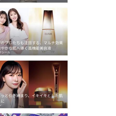
容のプロたちも注目する、マルチ効果
健やかな肌へ導く高機能美容液
クシール
ュッと引き締まり、イキイキとした肌
象に
ン