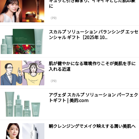
キュッと引き締まり、イキイキとした肌印象
に
（PR）
スカルプ ソリューション バランシング エッセ
ンシャル ギフト［2025年 10...
肌が健やかになる環境作りこそが美肌を手に
入れる近道
（PR）
アヴェダ スカルプ ソリューション パーフェク
トギフト | 美的.com
朝クレンジングでメイク映えする潤い美肌へ