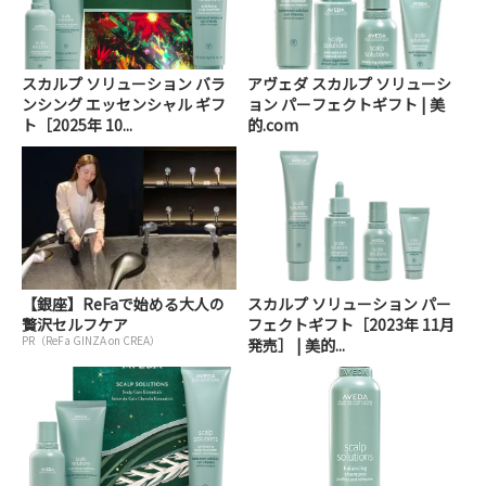
スカルプ ソリューション バラ
アヴェダ スカルプ ソリューシ
ンシング エッセンシャル ギフ
ョン パーフェクトギフト | 美
ト［2025年 10...
的.com
【銀座】ReFaで始める大人の
スカルプ ソリューション パー
贅沢セルフケア
フェクトギフト［2023年 11月
PR（ReFa GINZA on CREA）
発売］ | 美的...