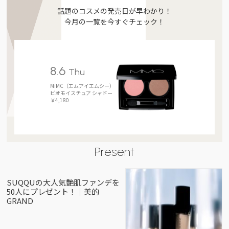
話題のコスメの発売日が早わかり！
今月の一覧を今すぐチェック！
8.6
Thu
MiMC（エムアイエムシー）
ビオモイスチュア シャドー
￥4,180
Present
SUQQUの大人気艶肌ファンデを
50人にプレゼント！｜美的
GRAND