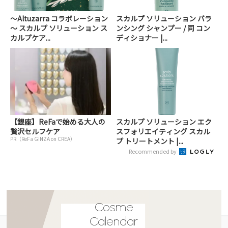
～Altuzarra コラボレーション
スカルプ ソリューション バラ
～ スカルプ ソリューション ス
ンシング シャンプー / 同 コン
カルプケア...
ディショナー |...
【銀座】ReFaで始める大人の
スカルプ ソリューション エク
贅沢セルフケア
スフォリエイティング スカル
PR（ReFa GINZA on CREA）
プ トリートメント |...
Recommended by
Cosme
Calendar