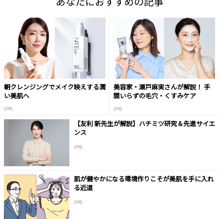
あなたにおすすめの記事
朝クレンジングでメイク映えする潤
美容家・瀬戸麻実さんが解説！ 手
い美肌へ
間いらずの毛穴・くすみケア
(PR)
(PR)
【友利 新先生が解説】ハチミツ研究＆先進サイエ
ンス
(PR)
肌が健やかになる環境作りこそが美肌を手に入れ
る近道
(PR)