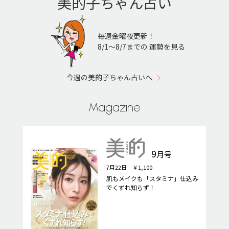
美的子ちゃん占い
毎週金曜夜更新！
8/1〜8/7までの 運勢を見る
今週の美的子ちゃん占いへ
Magazine
9
月号
7月22日 ￥1,100
肌もメイクも「スタミナ」仕込み
でくずれ知らず！