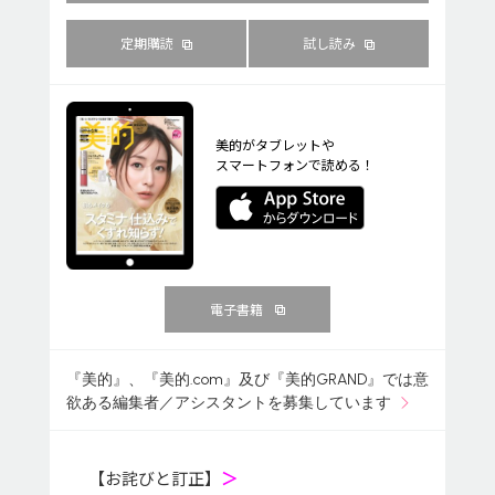
定期購読
試し読み
美的がタブレットや
スマートフォンで読める！
電子書籍
『美的』、『美的.com』及び『美的GRAND』では意
欲ある編集者／アシスタントを募集しています
【お詫びと訂正】
＞