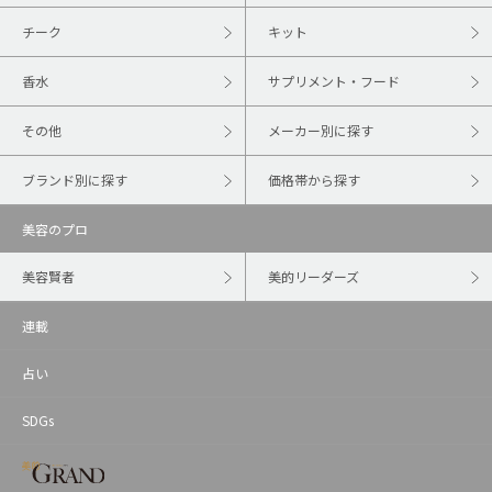
チーク
キット
香水
サプリメント・フード
その他
メーカー別に探す
ブランド別に探す
価格帯から探す
美容のプロ
美容賢者
美的リーダーズ
連載
占い
SDGs