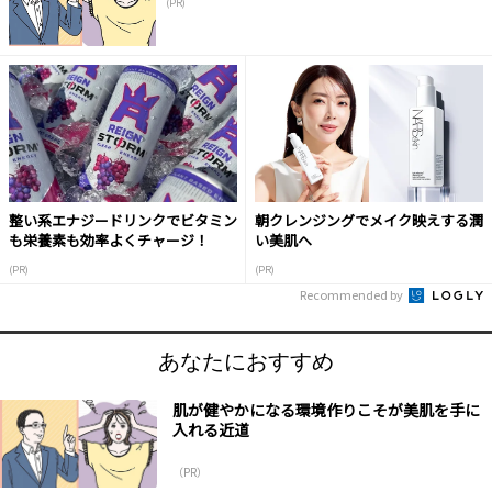
(PR)
整い系エナジードリンクでビタミン
朝クレンジングでメイク映えする潤
も栄養素も効率よくチャージ！
い美肌へ
(PR)
(PR)
Recommended by
あなたにおすすめ
肌が健やかになる環境作りこそが美肌を手に
入れる近道
（PR）