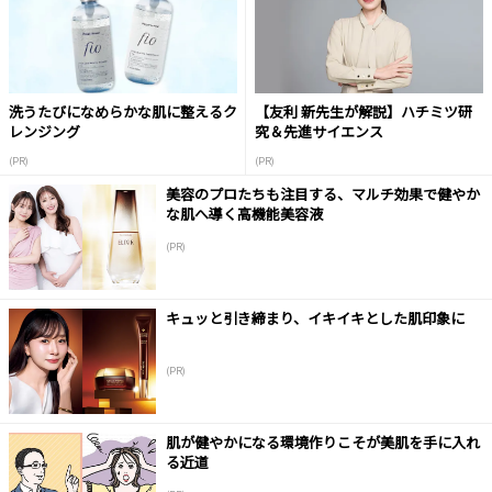
洗うたびになめらかな肌に整えるク
【友利 新先生が解説】ハチミツ研
レンジング
究＆先進サイエンス
(PR)
(PR)
美容のプロたちも注目する、マルチ効果で健やか
な肌へ導く高機能美容液
(PR)
キュッと引き締まり、イキイキとした肌印象に
(PR)
肌が健やかになる環境作りこそが美肌を手に入れ
る近道