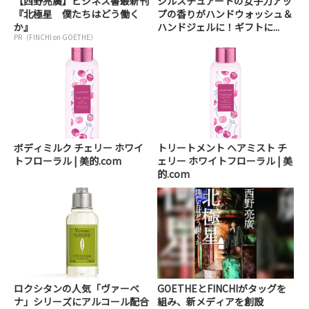
【西野亮廣】ビジネス書最新刊
ジルスチュアートの女子力アッ
『北極星 僕たちはどう働く
プの香りがハンドウォッシュ＆
か』
ハンドジェルに！ギフトに...
PR（FINCHI on GOETHE）
ボディミルク チェリー ホワイ
トリートメント ヘアミスト チ
トフローラル | 美的.com
ェリー ホワイトフローラル | 美
的.com
ロクシタンの人気「ヴァーベ
GOETHEとFINCHIがタッグを
ナ」シリーズにアルコール配合
組み、新メディアを創設