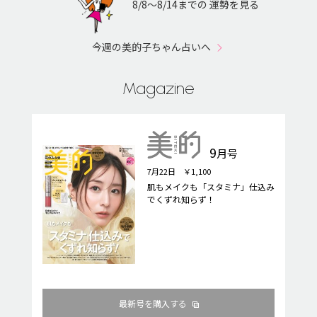
8/8〜8/14までの 運勢を見る
今週の美的子ちゃん占いへ
Magazine
9
月号
7月22日 ￥1,100
肌もメイクも「スタミナ」仕込み
でくずれ知らず！
最新号を購入する