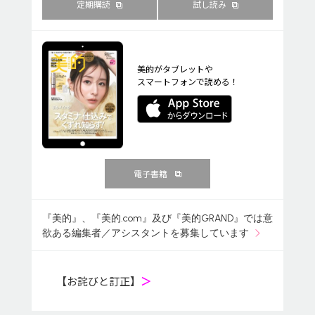
定期購読
試し読み
美的がタブレットや
スマートフォンで読める！
電子書籍
『美的』、『美的.com』及び『美的GRAND』では意
欲ある編集者／アシスタントを募集しています
【お詫びと訂正】
＞