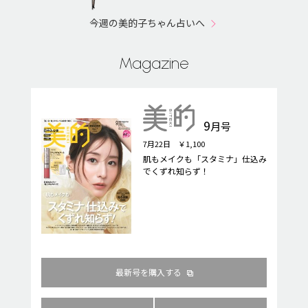
今週の美的子ちゃん占いへ
Magazine
9
月号
7月22日 ￥1,100
肌もメイクも「スタミナ」仕込み
でくずれ知らず！
最新号を購入する