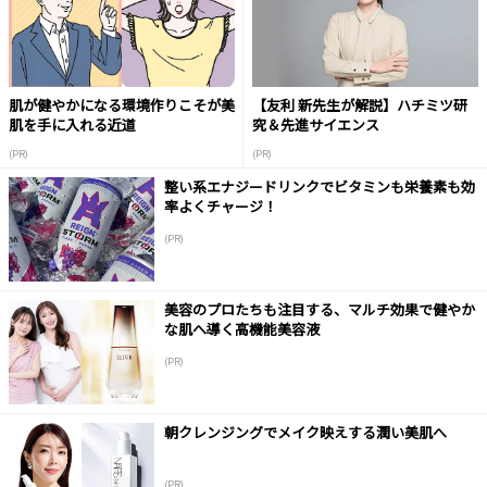
肌が健やかになる環境作りこそが美
【友利 新先生が解説】ハチミツ研
肌を手に入れる近道
究＆先進サイエンス
(PR)
(PR)
整い系エナジードリンクでビタミンも栄養素も効
率よくチャージ！
(PR)
美容のプロたちも注目する、マルチ効果で健やか
な肌へ導く高機能美容液
(PR)
朝クレンジングでメイク映えする潤い美肌へ
(PR)