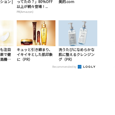
ション |
ってたの？」80％OFF
美的.com
以上が続々登場！...
PR(Amazon)
も注目
キュッと引き締まり、
洗うたびになめらかな
果で健
イキイキとした肌印象
肌に整えるクレンジン
高機能
に（PR）
グ（PR）
Recommended by