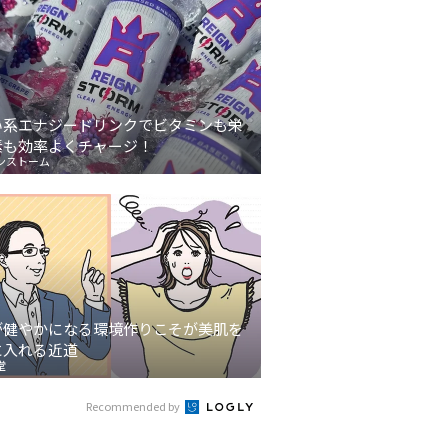
い系エナジードリンクでビタミンも栄
素も効率よくチャージ！
ンストーム
が健やかになる環境作りこそが美肌を
に入れる近道
堂
Recommended by