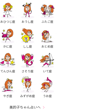
おひつじ座
おうし座
ふたご座
かに座
しし座
おとめ座
てんびん座
さそり座
いて座
やぎ座
みずがめ座
うお座
美的子ちゃん占いへ