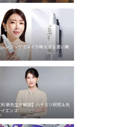
クレンジングでメイク映えする潤い美
へ
友利 新先生が解説】ハチミツ研究＆先
サイエンス
ン