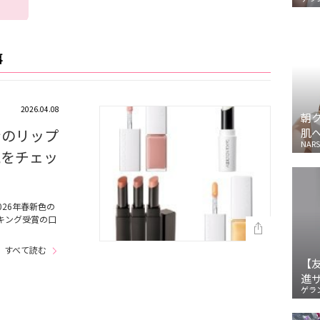
事
2026.04.08
朝
ンのリップ
肌
NARS
気をチェッ
26年春新色の
キング受賞の口
すべて読む
【
進
ゲラ