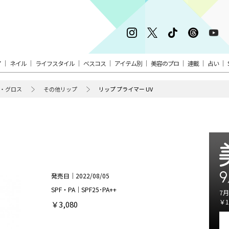
ア
ネイル
ライフスタイル
ベスコス
アイテム別
美容のプロ
連載
占い
・グロス
その他リップ
リップ プライマー UV
9
発売日｜2022/08/05
SPF・PA｜SPF25･PA++
7月
￥1
￥3,080