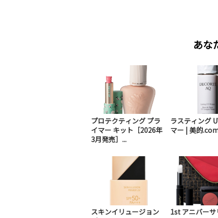
あな
プロテクティング プラ
ラスティング U
イマー キット［2026年
マー | 美的.co
3月発売］...
スキンイリュージョン
1st アニバーサ