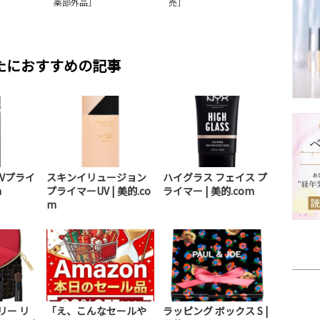
薬部外品］
売］
たにおすすめの記事
Vプライ
スキンイリュージョン
ハイグラス フェイス プ
m
プライマーUV | 美的.co
ライマー | 美的.com
m
リー リ
「え、こんなセールや
ラッピング ボックス S |