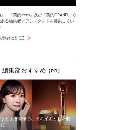
』、『美的.com』及び『美的GRAND』で
欲ある編集者／アシスタントを募集してい
お詫びと訂正】
＞
編集部おすすめ
【PR】
ュッと引き締まり、イキイキとした肌
象に
ン