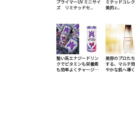
プライマーUV ミニサイ
ミテッドコレク
ズ リミテッドセ...
美的.c...
整い系エナジードリン
美容のプロたち
クでビタミンも栄養素
する、マルチ効
も効率よくチャージ！
やかな肌へ導く
（PR）
美容液（PR）