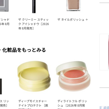
イシャド
ザ クリーミー スティッ
ザ ネイルポリッシュ ＋
6年 8月
ク アイシャドウ［2026
年 8月発売］
・化粧品をもっとみる
ス リッ
ディープモイスチャー
ディライトフル ポリッ
月発売］
ナイトプロテクト ［医
シュ ［2026年 8月発