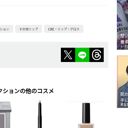
ション
その他リップ
口紅・リップ・グロス
整
養
レイ
クションの他のコスメ
肌
手
資生