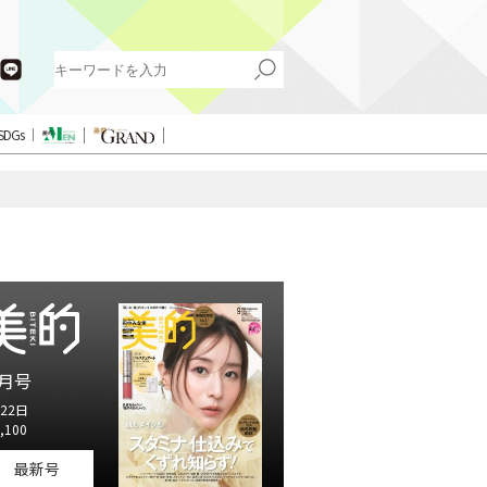
SDGs
月号
22日
,100
最新号