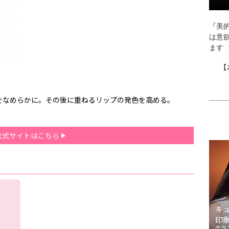
『美的
は意
ます
【
をなめらかに。その後に重ねるリップの発色を高める。
公式サイトはこちら
キ
印
ゲラ