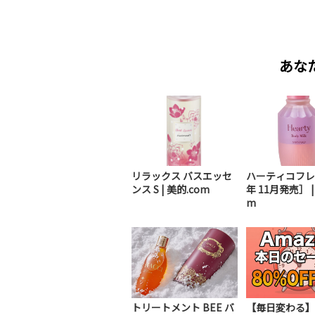
あな
リラックス バスエッセ
ハーティコフレ［
ンス S | 美的.com
年 11月発売］ |
m
トリートメント BEE バ
【毎日変わる】A