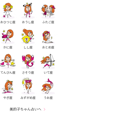
おひつじ座
おうし座
ふたご座
かに座
しし座
おとめ座
てんびん座
さそり座
いて座
やぎ座
みずがめ座
うお座
美的子ちゃん占いへ