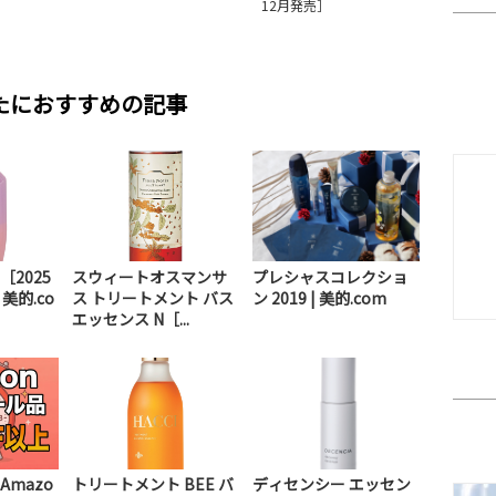
12月発売］
たにおすすめの記事
2025
スウィートオスマンサ
プレシャスコレクショ
 美的.co
ス トリートメント バス
ン 2019 | 美的.com
エッセンス N［...
mazo
トリートメント BEE バ
ディセンシー エッセン