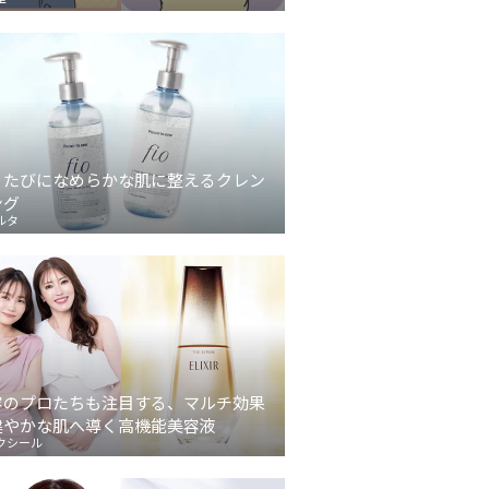
うたびになめらかな肌に整えるクレン
ング
ルタ
容のプロたちも注目する、マルチ効果
健やかな肌へ導く高機能美容液
クシール