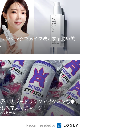
クレンジングでメイク映えする潤い美
へ
い系エナジードリンクでビタミンも栄
素も効率よくチャージ！
ンストーム
Recommended by