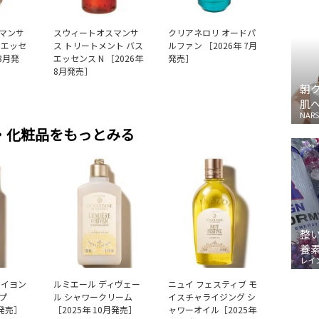
マンサ
スウィートオスマンサ
クリアネロリ オードパ
ルエッセ
ス トリートメント バス
ルファン ［2026年 7月
 8月発
エッセンス N ［2026年
発売］
8月発売］
朝
肌
NARS
・化粧品をもっとみる
整
養
レイ
レイヨン
ルミエール ディヴェー
ニュイ フェスティブ モ
プ
ル シャワークリーム
イスチャライジング シ
月発売］
［2025年 10月発売］
ャワーオイル［2025年