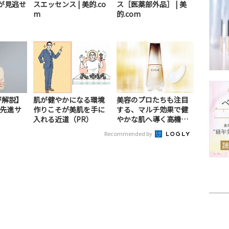
が見逃せ
スエッセンス | 美的.co
ス［医薬部外品］ | 美
m
的.com
が解説】
肌が健やかになる環境
美容のプロたちも注目
先進サ
作りこそが美肌を手に
する、マルチ効果で健
）
入れる近道（PR）
やかな肌へ導く高機能
美容液（PR）
Recommended by