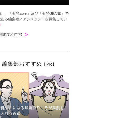
』、『美的.com』及び『美的GRAND』で
欲ある編集者／アシスタントを募集してい
お詫びと訂正】
＞
編集部おすすめ
【PR】
が健やかになる環境作りこそが美肌を
に入れる近道
堂