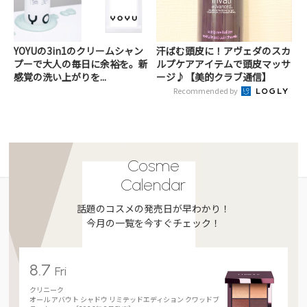
YOYUの3in1のクリームシャン
汗ばむ頭皮に！アヴェダのスカ
プーで大人の毎日に余裕を。新
ルプケアアイテムで頭皮マッサ
感覚の洗い上がりを...
ージ♪【美的クラブ通信】
Recommended by
Cosme
Calendar
話題のコスメの発売日が早わかり！
今月の一覧を今すぐチェック！
8.7
Fri
クリニーク
オール アバウト シャドウ リミテッドエディション クワッドブ