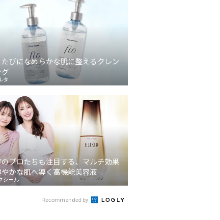
うたびになめらかな肌に整えるクレン
ング
ルタ
容のプロたちも注目する、マルチ効果
健やかな肌へ導く高機能美容液
クシール
Recommended by