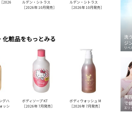
2026
ルデン・シトラス
ルデン・シトラス
［2026年 10月発売］
［2026年 10月発売］
洗
・化粧品をもっとみる
ジ
リベ
美
ミングハ
ボディソープ KT
ボディウォッシュ M
で
ォッシ
［2026年 7月発売］
［2026年 7月発売］
エリ