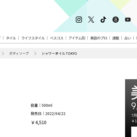
ア
ネイル
ライフスタイル
ベスコス
アイテム別
美容のプロ
連載
占い
ボディソープ
シャワーオイル TOKYO
9
容量｜500ml
発売日｜2022/04/22
7月
￥1
￥4,510