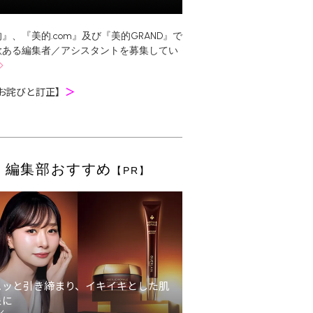
』、『美的.com』及び『美的GRAND』で
欲ある編集者／アシスタントを募集してい
お詫びと訂正】
＞
編集部おすすめ
【PR】
ュッと引き締まり、イキイキとした肌
象に
ン