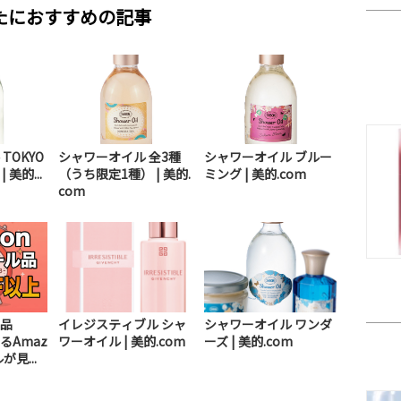
たにおすすめの記事
TOKYO
シャワーオイル 全3種
シャワーオイル ブルー
| 美的...
（うち限定1種） | 美的.
ミング | 美的.com
com
品
イレジスティブル シャ
シャワーオイル ワンダ
るAmaz
ワーオイル | 美的.com
ーズ | 美的.com
見...