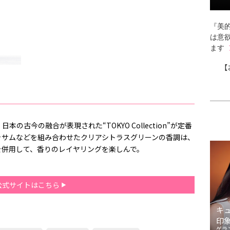
『美的
は意
ます
【
古今の融合が表現された“TOKYO Collection”が定番
ッサムなどを組み合わせたクリアシトラスグリーンの香調は、
を併用して、香りのレイヤリングを楽しんで。
公式サイトはこちら
キ
印
ゲラ