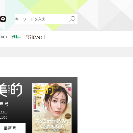
SDGs
月号
22日
,100
最新号