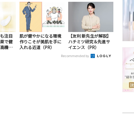
も注目
肌が健やかになる環境
【友利 新先生が解説】
果で健
作りこそが美肌を手に
ハチミツ研究＆先進サ
高機能
入れる近道（PR）
イエンス（PR）
Recommended by