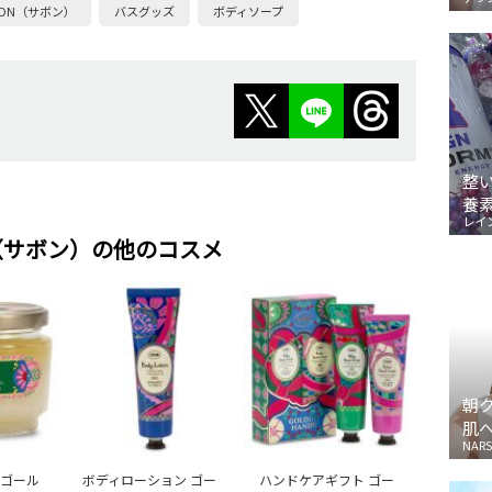
BON（サボン）
バスグッズ
ボディソープ
整
養
レイ
N（サボン）の他のコスメ
朝
肌
NARS
 ゴール
ボディローション ゴー
ハンドケアギフト ゴー