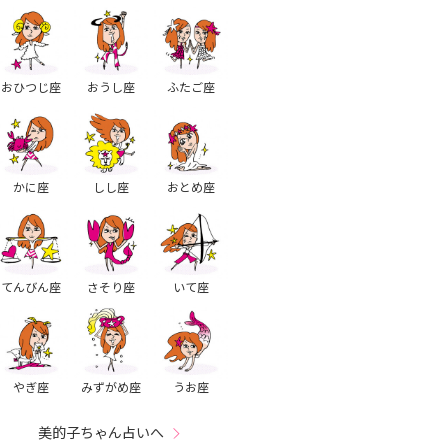
おひつじ座
おうし座
ふたご座
かに座
しし座
おとめ座
てんびん座
さそり座
いて座
やぎ座
みずがめ座
うお座
美的子ちゃん占いへ