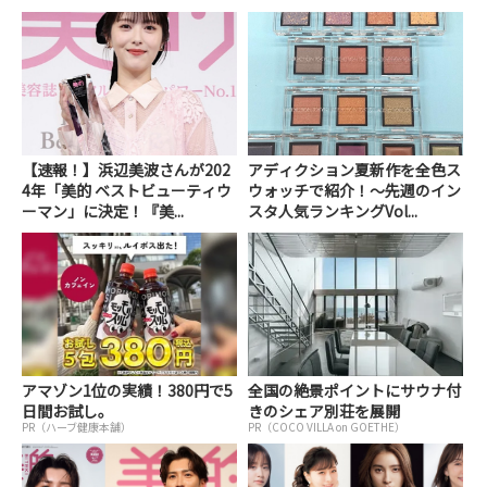
【速報！】浜辺美波さんが202
アディクション夏新作を全色ス
4年「美的 ベストビューティウ
ウォッチで紹介！～先週のイン
ーマン」に決定！『美...
スタ人気ランキングVol...
アマゾン1位の実績！380円で5
全国の絶景ポイントにサウナ付
日間お試し。
きのシェア別荘を展開
PR（ハーブ健康本舗）
PR（COCO VILLA on GOETHE）