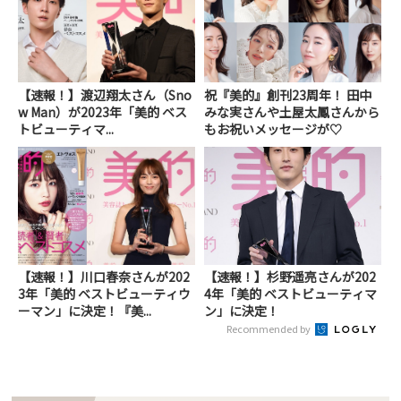
【速報！】渡辺翔太さん（Sno
祝『美的』創刊23周年！ 田中
w Man）が2023年「美的 ベス
みな実さんや土屋太鳳さんから
トビューティマ...
もお祝いメッセージが♡
【速報！】川口春奈さんが202
【速報！】杉野遥亮さんが202
3年「美的 ベストビューティウ
4年「美的 ベストビューティマ
ーマン」に決定！『美...
ン」に決定！
Recommended by