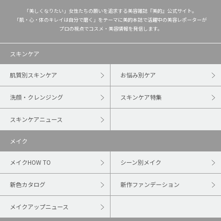
「美しくなりたい」女性たちの願いを追求する美容雑誌『美的』公式サイト。
「肌・心・体のキレイは自分で磨く」をテーマに美的本誌で活躍中の美容レポーターが
プロの視点でコスメ・美容情報を発信します。
スキンケア
肌質別スキンケア
お悩み別ケア
洗顔・クレンジング
スキンケア特集
スキンケアニュース
メイク
メイクHOW TO
シーン別メイク
新色カタログ
新作ファンデーション
メイクアップニュース