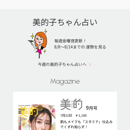
美的子ちゃん占い
毎週金曜夜更新！
8/8〜8/14までの 運勢を見る
今週の美的子ちゃん占いへ
Magazine
9
月号
7月22日 ￥1,100
肌もメイクも「スタミナ」仕込み
でくずれ知らず！