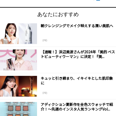
あなたにおすすめ
朝クレンジングでメイク映えする潤い美肌へ
（PR）
【速報！】浜辺美波さんが2024年「美的 ベス
トビューティウーマン」に決定！『美...
キュッと引き締まり、イキイキとした肌印象
に
（PR）
アディクション夏新作を全色スウォッチで紹
介！～先週のインスタ人気ランキングVol...