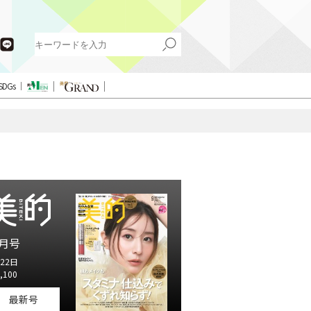
SDGs
月号
22日
,100
最新号