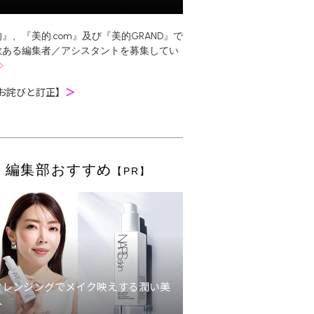
』、『美的.com』及び『美的GRAND』で
欲ある編集者／アシスタントを募集してい
お詫びと訂正】
＞
編集部おすすめ
【PR】
クレンジングでメイク映えする潤い美
へ