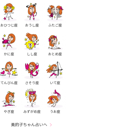
おひつじ座
おうし座
ふたご座
かに座
しし座
おとめ座
てんびん座
さそり座
いて座
やぎ座
みずがめ座
うお座
美的子ちゃん占いへ