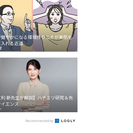
が健やかになる環境作りこそが美肌を
に入れる近道
堂
友利 新先生が解説】ハチミツ研究＆先
サイエンス
ン
Recommended by