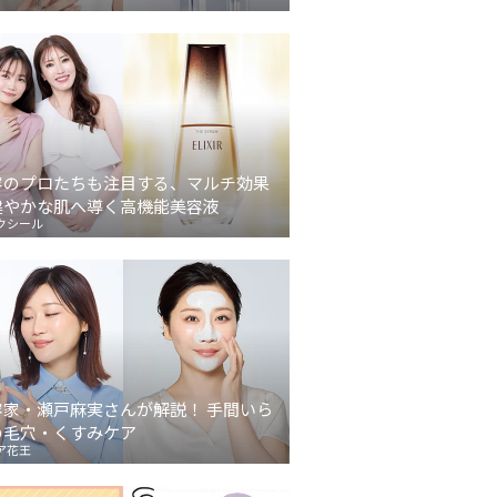
容のプロたちも注目する、マルチ効果
健やかな肌へ導く高機能美容液
クシール
容家・瀬戸麻実さんが解説！ 手間いら
の毛穴・くすみケア
ア花王