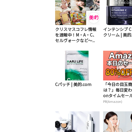
クリスマスコフレ情報
インテンシブ C
を速報中！M・A・C、
クリーム | 美的
セルヴォークなど～...
Cパッチ | 美的.com
「今日の目玉商
は？」毎日変わ
onタイムセールが
PR(Amazon)