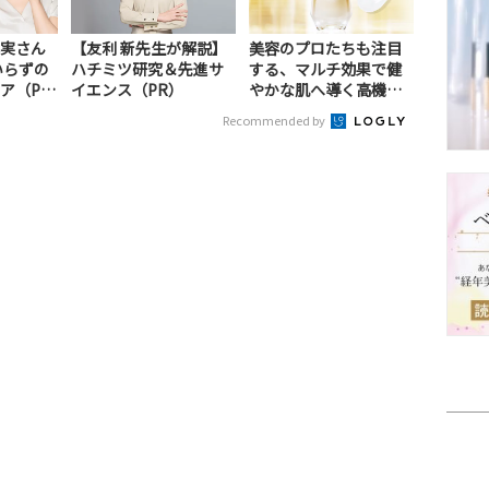
実さん
【友利 新先生が解説】
美容のプロたちも注目
いらずの
ハチミツ研究＆先進サ
する、マルチ効果で健
ア（P
イエンス（PR）
やかな肌へ導く高機能
美容液（PR）
Recommended by