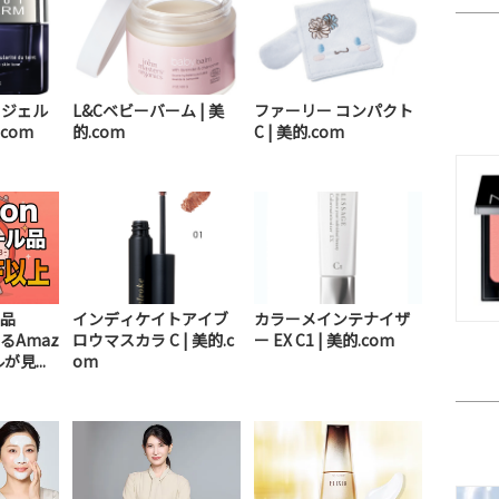
 ジェル
L&Cベビーバーム | 美
ファーリー コンパクト
.com
的.com
C | 美的.com
品
インディケイトアイブ
カラーメインテナイザ
るAmaz
ロウマスカラ C | 美的.c
ー EX C1 | 美的.com
見...
om