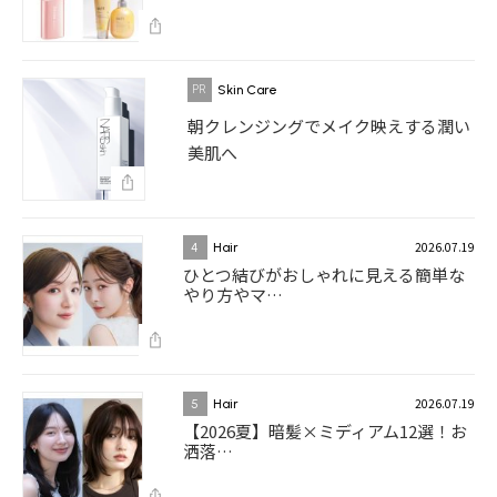
Skin Care
朝クレンジングでメイク映えする潤い
美肌へ
2026.07.19
4
Hair
ひとつ結びがおしゃれに見える簡単な
やり方やマ…
2026.07.19
5
Hair
【2026夏】暗髪×ミディアム12選！お
洒落…