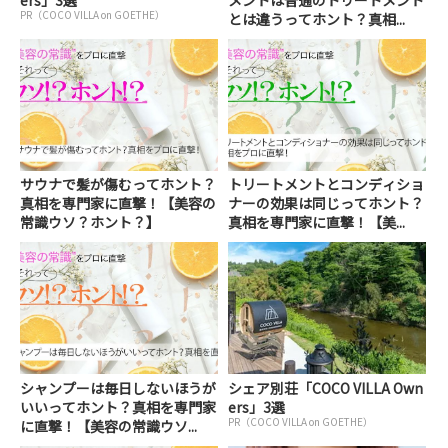
ers」3選
メントは普通のトリートメント
PR（COCO VILLA on GOETHE）
とは違うってホント？真相...
サウナで髪が傷むってホント？
トリートメントとコンディショ
真相を専門家に直撃！【美容の
ナーの効果は同じってホント？
常識ウソ？ホント？】
真相を専門家に直撃！【美...
シャンプーは毎日しないほうが
シェア別荘「COCO VILLA Own
いいってホント？真相を専門家
ers」3選
PR（COCO VILLA on GOETHE）
に直撃！【美容の常識ウソ...