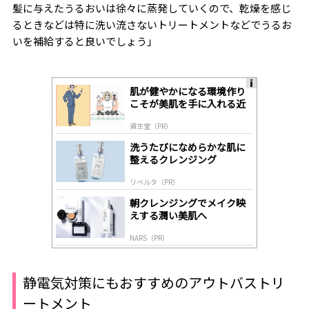
髪に与えたうるおいは徐々に蒸発していくので、乾燥を感じ
るときなどは特に洗い流さないトリートメントなどでうるお
いを補給すると良いでしょう」
肌が健やかになる環境作り
A
こそが美肌を手に入れる近
ds
道
by
資生堂（PR）
lo
gl
洗うたびになめらかな肌に
y
整えるクレンジング
リベルタ（PR）
朝クレンジングでメイク映
えする潤い美肌へ
NARS（PR）
静電気対策にもおすすめのアウトバストリ
ートメント