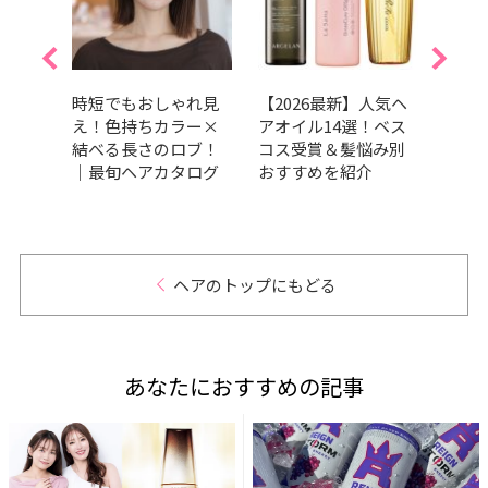
くせ
時短でもおしゃれ見
【2026最新】人気ヘ
【20
すす
え！色持ちカラー×
アオイル14選！ベス
ブの
13
結べる長さのロブ！
コス受賞＆髪悩み別
も垢
賞か
｜最旬ヘアカタログ
おすすめを紹介
を紹
ヘアのトップにもどる
あなたにおすすめの記事