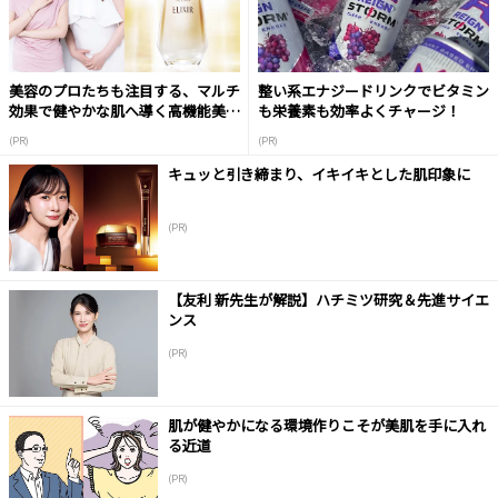
美容のプロたちも注目する、マルチ
整い系エナジードリンクでビタミン
効果で健やかな肌へ導く高機能美容
も栄養素も効率よくチャージ！
液
(PR)
(PR)
キュッと引き締まり、イキイキとした肌印象に
(PR)
【友利 新先生が解説】ハチミツ研究＆先進サイエ
ンス
(PR)
肌が健やかになる環境作りこそが美肌を手に入れ
る近道
(PR)