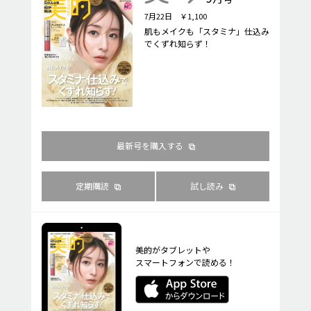
7月22日 ￥1,100
肌もメイクも「スタミナ」仕込み
でくずれ知らず！
最新号を購入する
定期購読
試し読み
美的がタブレットや
スマートフォンで読める！