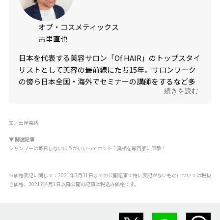
オブ・コスメティックス
古里直也
日本を代表する美容サロン「Of HAIR」のトップスタイ
リストとして美容の最前線にたち15年。サロンワーク
の傍ら日本全国・海外でセミナーの講師をするなど多
...続きを読む
方面で活躍をしており、国内にとどまらず海外でも評
価が高い。毎年数多くのヘアショーにも出演してい
る。今も現場に立ちお客様の生の声に耳を傾けながら
文／土屋美緒
も、ナチュラルコスメブランド「オブ・コスメティッ
クス」の営業部長として日々商品開発や店舗開発など
▼ 関連記事
シャンプーは毎日しないほうがいいってホント？真相を専門家に直撃！
邁進し続けている。
■
オブ・コスメティックス
※価格表記に関して：2021年3月31日までの公開記事で特に表記がないものについては税抜
き価格、2021年4月1日以降公開の記事は税込み価格です。