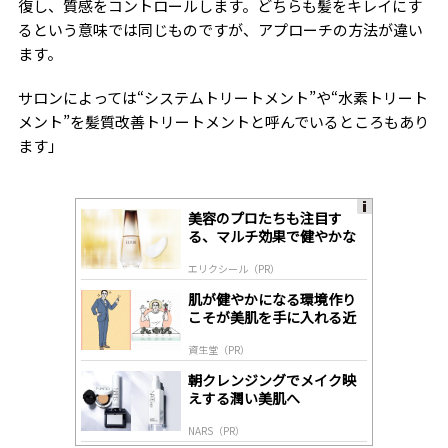
復し、質感をコントロールします。どちらも髪をキレイにす
るという意味では同じものですが、アプローチの方法が違い
ます。
サロンによっては“システムトリートメント”や“水素トリート
メント”を髪質改善トリートメントと呼んでいるところもあり
ます」
美容のプロたちも注目す
A
る、マルチ効果で健やかな
ds
肌へ導く高機能美容液
by
エリクシール（PR）
lo
gl
肌が健やかになる環境作り
y
こそが美肌を手に入れる近
道
資生堂（PR）
朝クレンジングでメイク映
えする潤い美肌へ
NARS（PR）