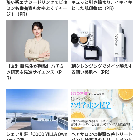
整い系エナジードリンクでビタ
キュッと引き締まり、イキイキ
ミンも栄養素も効率よくチャー
とした肌印象に（PR）
ジ！（PR）
【友利 新先生が解説】ハチミ
朝クレンジングでメイク映えす
ツ研究＆先進サイエンス（P
る潤い美肌へ（PR）
R）
シェア別荘「COCO VILLA Own
ヘアサロンの髪質改善トリート