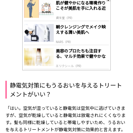
肌が健やかになる環境作り
A
こそが美肌を手に入れる近
ds
道
by
資生堂（PR）
lo
gl
朝クレンジングでメイク映
y
えする潤い美肌へ
NARS（PR）
美容のプロたちも注目す
る、マルチ効果で健やかな
肌へ導く高機能美容液
エリクシール（PR）
静電気対策にもうるおいを与えるトリート
メントがいい？
「はい。空気が湿っていると静電気は空気中に逃げていきま
すが、空気が乾燥していると静電気は放電されにくくなりま
す。髪も同様に乾燥していると帯電しやすいため、うるおい
を与えるトリートメントが静電気対策に効果的と言えます。