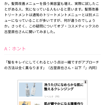
か。髪質改善メニューを扱う美容室も増え、実際に試したこ
とがある人、気になっている人もいると思います。髪質改善
トリートメントは通常のトリートメントメニューとは別メニ
ューになっていることが多いですが、何が違うのでしょう
か。さっそく、この疑問について
オブ・コスメティックスの
古里直也
さんに聞いてみました。
A：ホント
「髪をキレイにしてくれるという点は一緒ですがアプローチ
の方法は全く異なります」（
古里直也
さん・以下「」内同）
洗うたびになめらかな肌に
A
整えるクレンジング
ds
by
リベルタ（PR）
lo
gl
肌が健やかになる環境作り