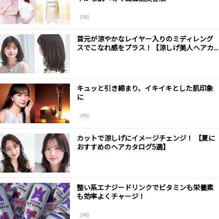
（PR）
首元が涼やかなレイヤー入りのミディレング
スでこなれ感をプラス！【涼しげ美人ヘアカ...
キュッと引き締まり、イキイキとした肌印象
に
（PR）
カットで涼しげにイメージチェンジ！ 【夏に
おすすめのヘアカタログ5選】
整い系エナジードリンクでビタミンも栄養素
も効率よくチャージ！
（PR）