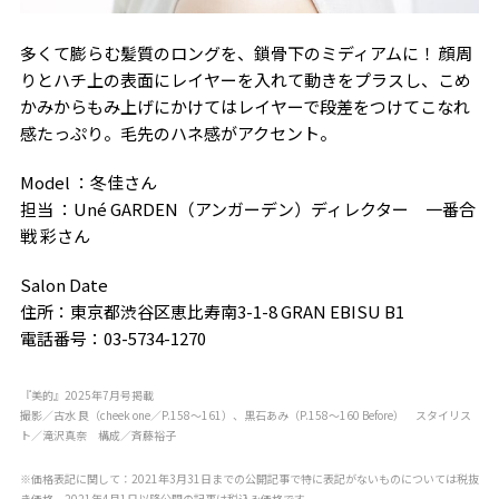
多くて膨らむ髪質のロングを、鎖骨下のミディアムに！ 顔周
りとハチ上の表面にレイヤーを入れて動きをプラスし、こめ
かみからもみ上げにかけてはレイヤーで段差をつけてこなれ
感たっぷり。毛先のハネ感がアクセント。
Model ：冬佳さん
担当 ：Uné GARDEN（アンガーデン）ディレクター 一番合
戦 彩さん
Salon Date
住所：東京都渋谷区恵比寿南3-1-8 GRAN EBISU B1
電話番号：03-5734-1270
『美的』2025年7月号掲載
撮影／古水 良（cheek one／P.158〜161）、黒石あみ（P.158〜160 Before） スタイリス
ト／滝沢真奈 構成／斉藤裕子
※価格表記に関して：2021年3月31日までの公開記事で特に表記がないものについては税抜
き価格、2021年4月1日以降公開の記事は税込み価格です。