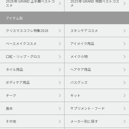
2026年 GRAND 上半期ベストコ
2025年 GRAND 年間ベストコス
スメ
メ
アイテム別
クリスマスコフレ特集2026
スキンケアコスメ
ベースメイクコスメ
アイメイク用品
口紅・リップ・グロス
メイク小物
ネイル用品
ヘアケア用品
ボディケア用品
バスグッズ
チーク
キット
香水
サプリメント・フード
その他
メーカー別に探す