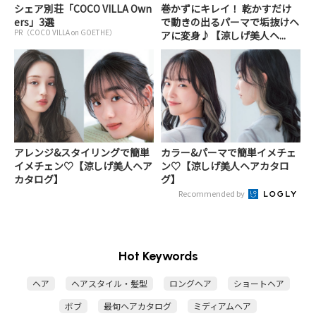
シェア別荘「COCO VILLA Own
巻かずにキレイ！ 乾かすだけ
ers」3選
で動きの出るパーマで垢抜けヘ
PR（COCO VILLA on GOETHE）
アに変身♪【涼しげ美人ヘ...
アレンジ&スタイリングで簡単
カラー&パーマで簡単イメチェ
イメチェン♡【涼しげ美人ヘア
ン♡【涼しげ美人ヘアカタロ
カタログ】
グ】
Recommended by
Hot Keywords
ヘア
ヘアスタイル・髪型
ロングヘア
ショートヘア
ボブ
最旬ヘアカタログ
ミディアムヘア