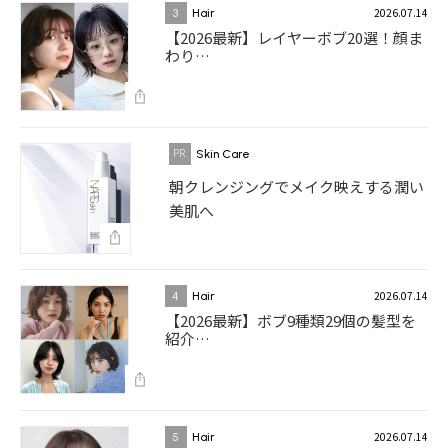
2026.07.14
3
Hair
【2026最新】レイヤーボブ20選！顔ま
わり…
Skin Care
朝クレンジングでメイク映えする潤い
美肌へ
2026.07.14
4
Hair
【2026最新】ボブ9種類29個の髪型を
紹介…
2026.07.14
5
Hair