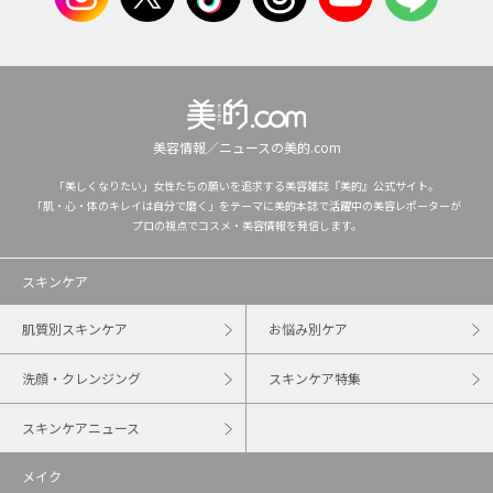
美容情報／ニュースの美的.com
「美しくなりたい」女性たちの願いを追求する美容雑誌『美的』公式サイト。
「肌・心・体のキレイは自分で磨く」をテーマに美的本誌で活躍中の美容レポーターが
プロの視点でコスメ・美容情報を発信します。
スキンケア
肌質別スキンケア
お悩み別ケア
洗顔・クレンジング
スキンケア特集
スキンケアニュース
メイク