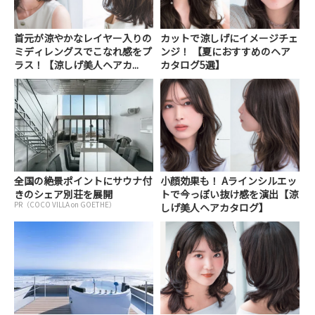
首元が涼やかなレイヤー入りの
カットで涼しげにイメージチェ
ミディレングスでこなれ感をプ
ンジ！ 【夏におすすめのヘア
ラス！【涼しげ美人ヘアカ...
カタログ5選】
全国の絶景ポイントにサウナ付
小顔効果も！ Aラインシルエッ
きのシェア別荘を展開
トで今っぽい抜け感を演出【涼
PR（COCO VILLA on GOETHE）
しげ美人ヘアカタログ】