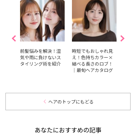
ピンク
前髪悩みを解決！湿
時短でもおしゃれ見
【20
め・明
気や雨に負けないス
え！色持ちカラー×
アオ
めカ
タイリング術を紹介
結べる長さのロブ！
コス
｜最旬ヘアカタログ
おす
ヘアのトップにもどる
あなたにおすすめの記事