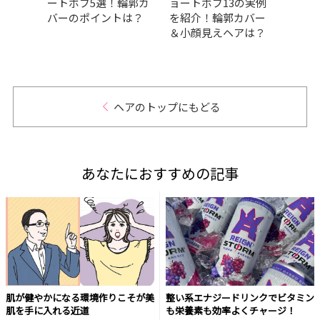
けマ
ートボブ5選！輪郭カ
ョートボブ13の実例
厳選
｜最
バーのポイントは？
を紹介！輪郭カバー
れな
＆小顔見えヘアは？
紹介
ヘアのトップにもどる
あなたにおすすめの記事
肌が健やかになる環境作りこそが美
整い系エナジードリンクでビタミン
肌を手に入れる近道
も栄養素も効率よくチャージ！