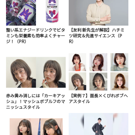
整い系エナジードリンクでビタ
【友利 新先生が解説】ハチミ
ミンも栄養素も効率よくチャー
ツ研究＆先進サイエンス（P
ジ！（PR）
R）
赤み黄み消しには「カーキアッ
【実例７】面長×くびれボブヘ
シュ」！マッシュボブルフのマ
アスタイル
ニッシュスタイル