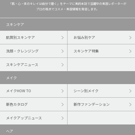
「肌・心・体のキレイは自分で磨く」をテーマに美的本誌で活躍中の美容レポーターが
プロの視点でコスメ・美容情報を発信します。
スキンケア
肌質別スキンケア
お悩み別ケア
洗顔・クレンジング
スキンケア特集
スキンケアニュース
メイク
メイクHOW TO
シーン別メイク
新色カタログ
新作ファンデーション
メイクアップニュース
ヘア