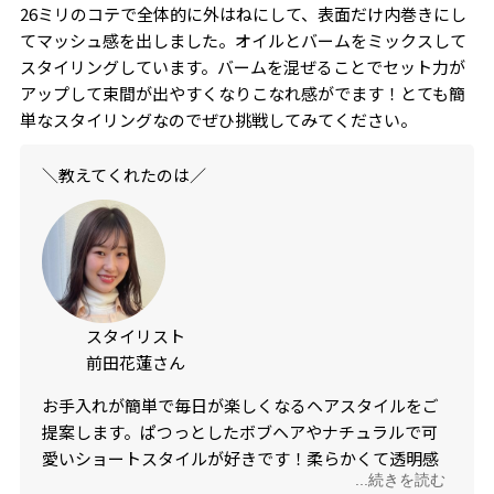
26ミリのコテで全体的に外はねにして、表面だけ内巻きにし
てマッシュ感を出しました。オイルとバームをミックスして
スタイリングしています。バームを混ぜることでセット力が
アップして束間が出やすくなりこなれ感がでます！とても簡
単なスタイリングなのでぜひ挑戦してみてください。
＼教えてくれたのは／
スタイリスト
前田花蓮さん
お手入れが簡単で毎日が楽しくなるヘアスタイルをご
提案します。ぱつっとしたボブヘアやナチュラルで可
愛いショートスタイルが好きです！柔らかくて透明感
...続きを読む
のあるカラーが得意です。顔まわりの似合わせ小顔カ