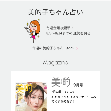
美的子ちゃん占い
毎週金曜夜更新！
8/8〜8/14までの 運勢を見る
今週の美的子ちゃん占いへ
Magazine
9
月号
7月22日 ￥1,100
肌もメイクも「スタミナ」仕込み
でくずれ知らず！