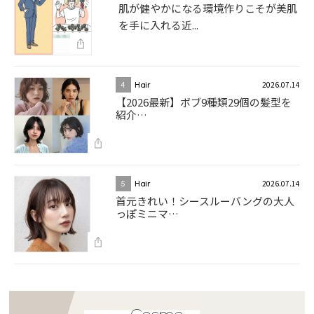
肌が健やかになる環境作りこそが美肌
を手に入れる近...
2026.07.14
4
Hair
【2026最新】ボブ9種類29個の髪型を
紹介…
2026.07.14
5
Hair
首元きれい！シースルーバングの大人
っぽミニマ…