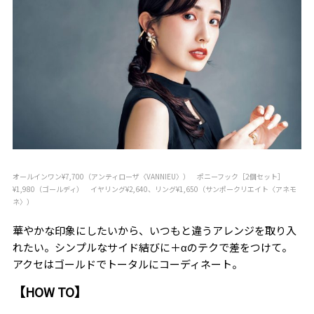
オールインワン¥7,700（アンティローザ〈VANNIEU〉） ポニーフック［2個セット］
¥1,980（ゴールディ） イヤリング¥2,640、リング¥1,650（サンポークリエイト〈アネモ
ネ〉）
華やかな印象にしたいから、いつもと違うアレンジを取り入
れたい。シンプルなサイド結びに＋αのテクで差をつけて。
アクセはゴールドでトータルにコーディネート。
【HOW TO】