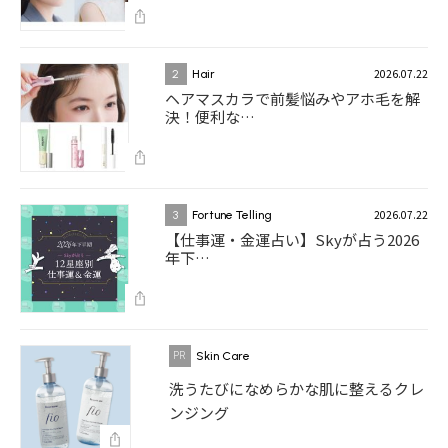
2026.07.22
2
Hair
ヘアマスカラで前髪悩みやアホ毛を解
決！便利な…
2026.07.22
3
Fortune Telling
【仕事運・金運占い】Skyが占う2026
年下…
Skin Care
洗うたびになめらかな肌に整えるクレ
ンジング