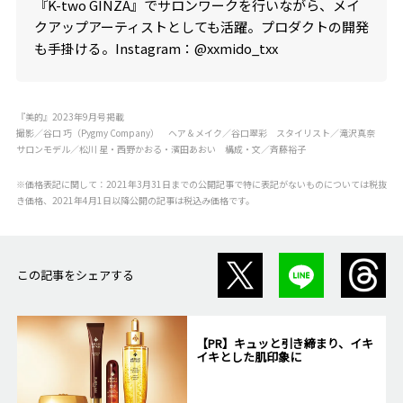
『K-two GINZA』でサロンワークを行いながら、メイ
クアップアーティストとしても活躍。プロダクトの開発
も手掛ける。Instagram：@xxmido_txx
『美的』2023年9月号掲載
撮影／谷口 巧（Pygmy Company） ヘア＆メイク／谷口翠彩 スタイリスト／滝沢真奈
サロンモデル／松川 星・西野かおる・濱田あおい 構成・文／斉藤裕子
※価格表記に関して：2021年3月31日までの公開記事で特に表記がないものについては税抜
き価格、2021年4月1日以降公開の記事は税込み価格です。
この記事をシェアする
【PR】キュッと引き締まり、イキ
イキとした肌印象に