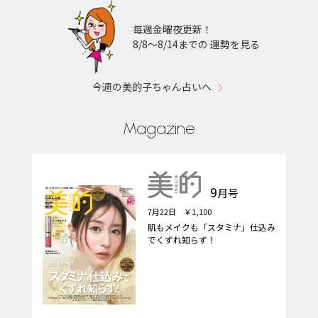
毎週金曜夜更新！
8/8〜8/14までの 運勢を見る
今週の美的子ちゃん占いへ
Magazine
9
月号
7月22日 ￥1,100
肌もメイクも「スタミナ」仕込み
でくずれ知らず！