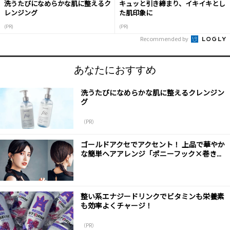
洗うたびになめらかな肌に整えるク
キュッと引き締まり、イキイキとし
レンジング
た肌印象に
(PR)
(PR)
Recommended by
あなたにおすすめ
洗うたびになめらかな肌に整えるクレンジン
グ
（PR）
ゴールドアクセでアクセント！ 上品で華やか
な簡単ヘアアレンジ「ポニーフック×巻き...
整い系エナジードリンクでビタミンも栄養素
も効率よくチャージ！
（PR）