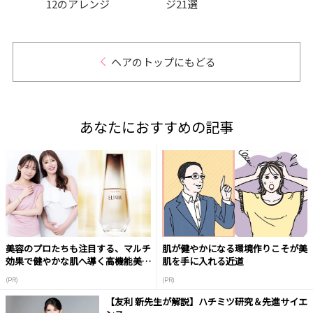
12のアレンジ
ジ21選
ヘアのトップにもどる
あなたにおすすめの記事
美容のプロたちも注目する、マルチ
肌が健やかになる環境作りこそが美
効果で健やかな肌へ導く高機能美容
肌を手に入れる近道
液
(PR)
(PR)
【友利 新先生が解説】ハチミツ研究＆先進サイエ