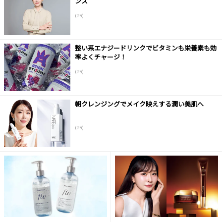
ンス
(PR)
整い系エナジードリンクでビタミンも栄養素も効
率よくチャージ！
(PR)
朝クレンジングでメイク映えする潤い美肌へ
(PR)