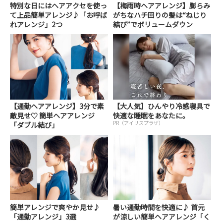
特別な日にはヘアアクセを使っ
【梅雨時ヘアアレンジ】膨らみ
て上品簡単アレンジ♪「お呼ば
がちなハチ回りの髪は“ねじり
れアレンジ」2つ
結び”でボリュームダウン
【通勤ヘアアレンジ】3分で素
【大人気】ひんやり冷感寝具で
敵見せ♡ 簡単ヘアアレンジ
快適な睡眠をあなたに。
PR（アイリスプラザ）
「ダブル結び」
簡単アレンジで爽やか見せ♪
暑い通勤時間を快適に♪ 首元
「通勤アレンジ」3選
が涼しい簡単ヘアアレンジ「く