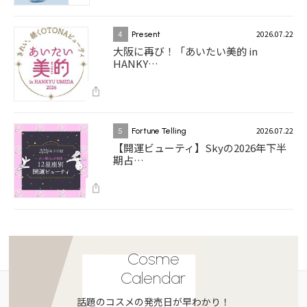
2026.07.22
4
Present
大阪に再び！「あいたい美的 in
HANKY…
2026.07.22
5
Fortune Telling
【開運ビューティ】Skyの2026年下半
期占…
Cosme
Calendar
話題のコスメの発売日が早わかり！