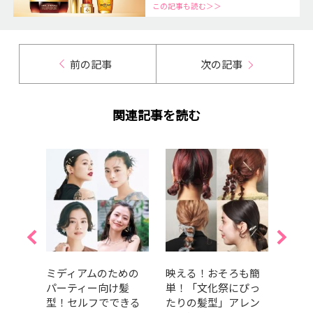
この記事も読む＞＞
前の記事
次の記事
関連記事を読む
るっ
ミディアムのための
映える！おそろも簡
【20
わい
パーティー向け髪
単！「文化祭にぴっ
にお
ふん
型！セルフでできる
たりの髪型」アレン
ンジ「