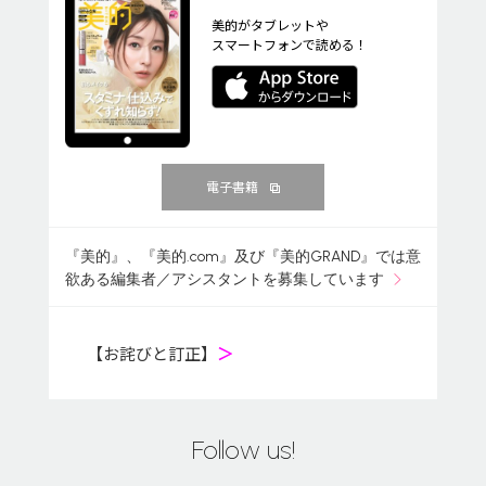
美的がタブレットや
スマートフォンで読める！
電子書籍
『美的』、『美的.com』及び『美的GRAND』では意
欲ある編集者／アシスタントを募集しています
【お詫びと訂正】
＞
Follow us!