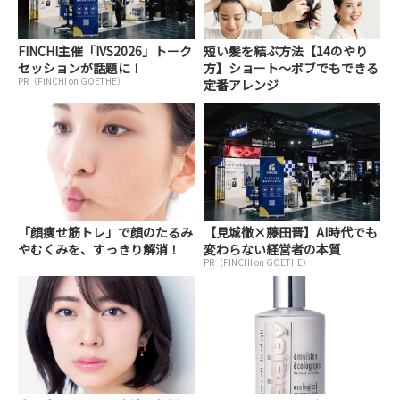
FINCHI主催「IVS2026」トーク
短い髪を結ぶ方法【14のやり
セッションが話題に！
方】ショート～ボブでもできる
PR（FINCHI on GOETHE）
定番アレンジ
「顔痩せ筋トレ」で顔のたるみ
【見城徹×藤田晋】AI時代でも
やむくみを、すっきり解消！
変わらない経営者の本質
PR（FINCHI on GOETHE）