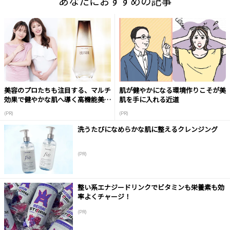
あなたにおすすめの記事
美容のプロたちも注目する、マルチ
肌が健やかになる環境作りこそが美
効果で健やかな肌へ導く高機能美容
肌を手に入れる近道
液
(PR)
(PR)
洗うたびになめらかな肌に整えるクレンジング
(PR)
整い系エナジードリンクでビタミンも栄養素も効
率よくチャージ！
(PR)