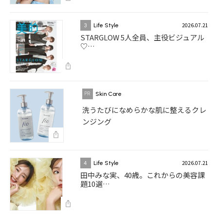
2026.07.21
3
Life Style
STARGLOW 5人全員、主役ビジュアル
♡…
Skin Care
洗うたびになめらかな肌に整えるクレ
ンジング
2026.07.21
4
Life Style
田中みな実、40歳。これからの美容課
題10選…