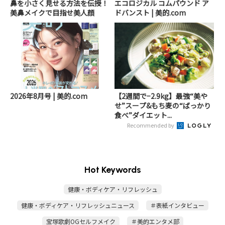
鼻を小さく見せる方法を伝授！
エコロジカル コムパウンド ア
美鼻メイクで目指せ美人顔
ドバンスト | 美的.com
2026年8月号 | 美的.com
【2週間で−2.9kg】最強“美や
せ”スープ&もち麦の“ばっかり
食べ”ダイエット...
Recommended by
Hot Keywords
健康・ボディケア・リフレッシュ
健康・ボディケア・リフレッシュニュース
＃表紙インタビュー
宝塚歌劇OGセルフメイク
＃美的エンタメ部