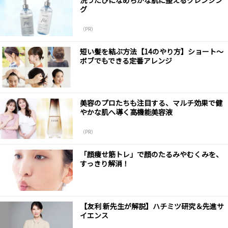
グ
（PR）
短い髪を結ぶ方法【14のやり方】ショート～
ボブでもできる定番アレンジ
美容のプロたちも注目する、マルチ効果で健
やかな肌へ導く高機能美容液
（PR）
「顔痩せ筋トレ」で顔のたるみやむくみを、
すっきり解消！
【友利 新先生が解説】ハチミツ研究＆先進サ
イエンス