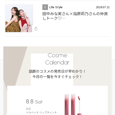
2026.07.21
5
Life Style
田中みな実さん×指原莉乃さんの仲良
しトーク♡…
Cosme
Calendar
話題のコスメの発売日が早わかり！
今月の一覧を今すぐチェック！
8.8
Sat
3CE
ベルベット リップティント