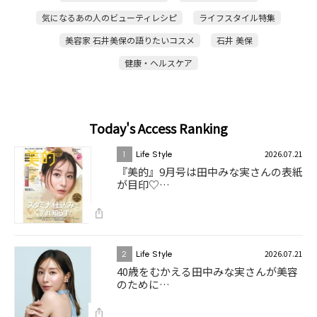
気になるあの人のビューティレシピ
ライフスタイル特集
美容家 石井美保の語りたいコスメ
石井 美保
健康・ヘルスケア
Today's Access Ranking
2026.07.21
1
Life Style
『美的』9月号は田中みな実さんの表紙
が目印♡…
2026.07.21
2
Life Style
40歳をむかえる田中みな実さんが美容
のために…