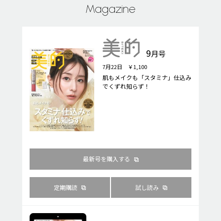
Magazine
9
月号
7月22日 ￥1,100
肌もメイクも「スタミナ」仕込み
でくずれ知らず！
最新号を購入する
定期購読
試し読み