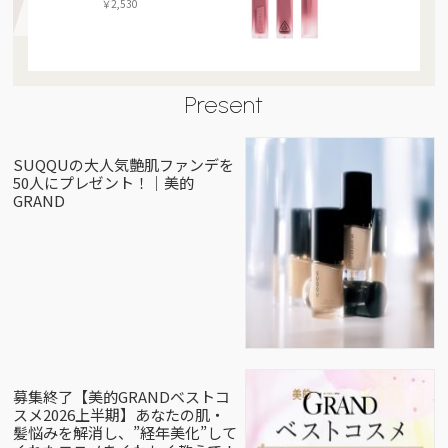
￥2,530
Present
SUQQUの大人気艶肌ファンデを
50人にプレゼント！｜美的
GRAND
募集終了【美的GRANDベストコ
スメ2026上半期】あなたの肌・
髪悩みを解消し、”経年美化”して