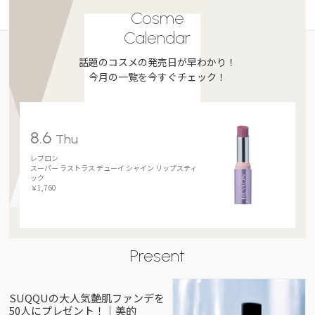
Cosme
Calendar
話題のコスメの発売日が早わかり！
今月の一覧を今すぐチェック！
8.6
Thu
レブロン
スーパー ラストラス デューイ シャイン リップスティ
ック
￥1,760
Present
SUQQUの大人気艶肌ファンデを
50人にプレゼント！｜美的