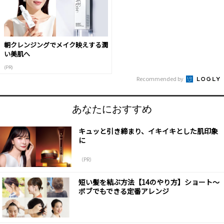
朝クレンジングでメイク映えする潤
い美肌へ
(PR)
Recommended by
あなたにおすすめ
キュッと引き締まり、イキイキとした肌印象
に
（PR）
短い髪を結ぶ方法【14のやり方】ショート～
ボブでもできる定番アレンジ