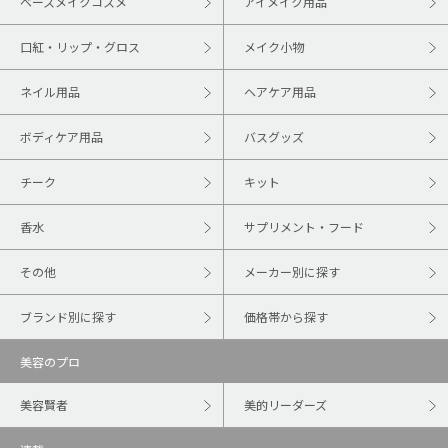
ベースメイクコスメ
アイメイク用品
口紅・リップ・グロス
メイク小物
ネイル用品
ヘアケア用品
ボディケア用品
バスグッズ
チーク
キット
香水
サプリメント・フード
その他
メーカー別に探す
ブランド別に探す
価格帯から探す
美容のプロ
美容賢者
美的リーダーズ