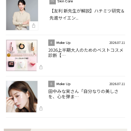
Skin Care
【友利 新先生が解説】ハチミツ研究＆
先進サイエン...
2026.07.11
4
Make Up
2026上半期大人のためのベストコスメ
診断【…
2026.07.11
5
Make Up
田中みな実さん「自分なりの美しさ
を、心を弾ま…