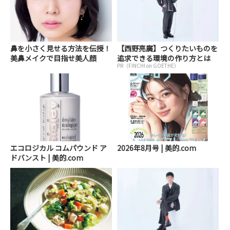
鼻を小さく見せる方法を伝授！
【西野亮廣】つくりたいものを
美鼻メイクで目指せ美人顔
追求できる環境の作り方とは
PR（FINCHI on GOETHE）
エコロジカル コムパウンド ア
2026年8月号 | 美的.com
ドバンスト | 美的.com