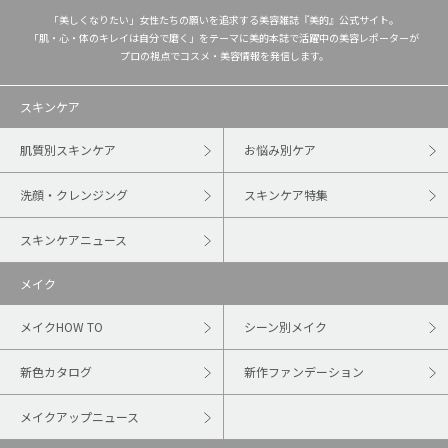
「美しくなりたい」女性たちの願いを追求する美容雑誌『美的』公式サイト。
「肌・心・体のキレイは自分で磨く」をテーマに美的本誌で活躍中の美容レポーターが
プロの視点でコスメ・美容情報を発信します。
スキンケア
肌質別スキンケア
お悩み別ケア
洗顔・クレンジング
スキンケア特集
スキンケアニュース
メイク
メイクHOW TO
シーン別メイク
新色カタログ
新作ファンデーション
メイクアップニュース