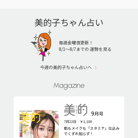
美的子ちゃん占い
毎週金曜夜更新！
8/1〜8/7までの 運勢を見る
今週の美的子ちゃん占いへ
Magazine
9
月号
7月22日 ￥1,100
肌もメイクも「スタミナ」仕込み
でくずれ知らず！