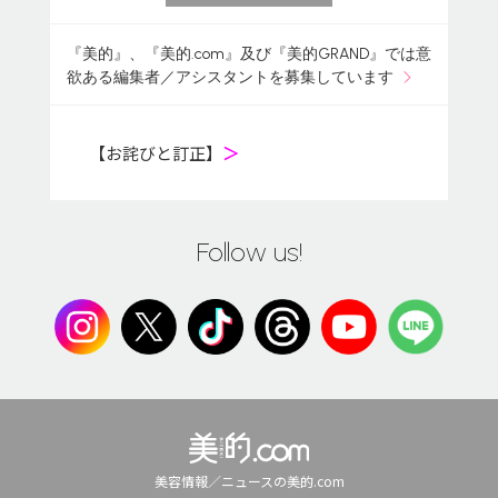
『美的』、『美的.com』及び『美的GRAND』では意
欲ある編集者／アシスタントを募集しています
【お詫びと訂正】
＞
Follow us!
美容情報／ニュースの美的.com