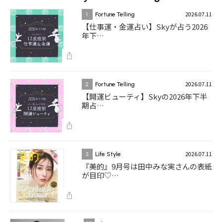
2026.07.11
1
Fortune Telling
【仕事運・金運占い】Skyが占う2026
年下…
2026.07.11
2
Fortune Telling
【開運ビューティ】Skyの2026年下半
期占…
2026.07.11
3
Life Style
『美的』9月号は田中みな実さんの表紙
が目印♡…