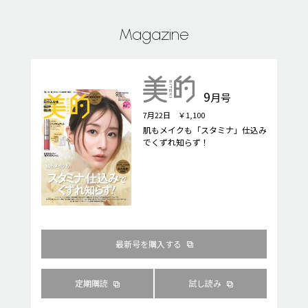
Magazine
9
月号
7月22日 ￥1,100
肌もメイクも「スタミナ」仕込み
でくずれ知らず！
最新号を購入する
定期購読
試し読み