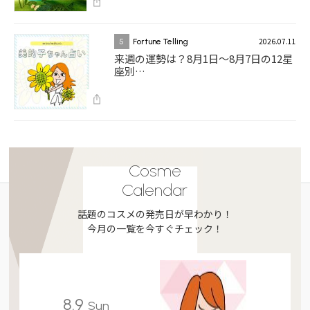
2026.07.11
5
Fortune Telling
来週の運勢は？8月1日～8月7日の12星
座別…
Cosme
Calendar
話題のコスメの発売日が早わかり！
今月の一覧を今すぐチェック！
8.9
Sun