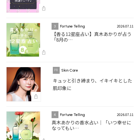
2026.07.11
3
Fortune Telling
【香る12星座占い】真木あかりが占う
「8月の…
Skin Care
キュッと引き締まり、イキイキとした
肌印象に
2026.07.11
4
Fortune Telling
真木あかりの香水占い｜「いつ幸せに
なってもい…