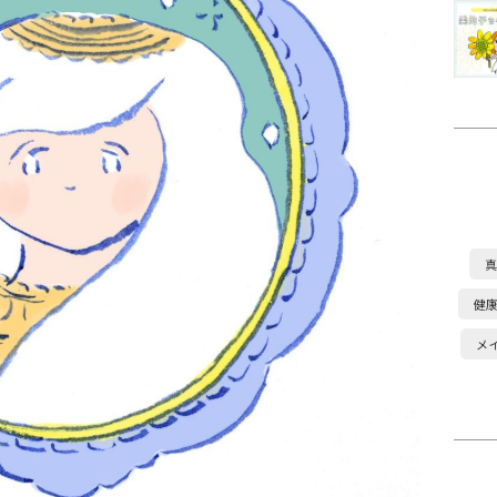
真
健
メ