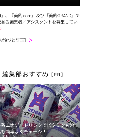
』、『美的.com』及び『美的GRAND』で
欲ある編集者／アシスタントを募集してい
お詫びと訂正】
＞
編集部おすすめ
【PR】
い系エナジードリンクでビタミンも栄
素も効率よくチャージ！
ンストーム