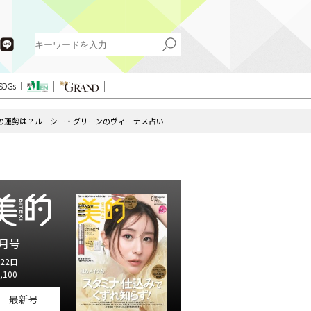
SDGs
期の運勢は？ルーシー・グリーンのヴィーナス占い
月号
22日
,100
最新号