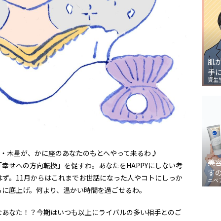
肌
手
資生
ー・木星が、かに座のあなたのもとへやって来るわ♪
美
幸せへの方向転換」を促すわ。あなたをHAPPYにしない考
ず
ず。11月からはこれまでお世話になった人やコトにしっか
ニベ
らに底上げ。何より、温かい時間を過ごせるわ。
なあなた！？今期はいつも以上にライバルの多い相手とのご