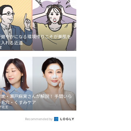
が健やかになる環境作りこそが美肌を
に入れる近道
堂
容家・瀬戸麻実さんが解説！ 手間いら
の毛穴・くすみケア
ア花王
Recommended by