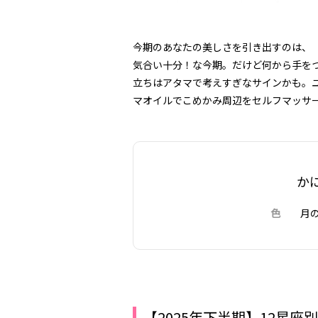
今期のあなたの美しさを引き出すのは、
気合い十分！な今期。だけど何から手を
立ちはアタマで考えすぎなサインかも。
マオイルでこめかみ周辺をセルフマッサ
か
色
月の光
【2025年下半期】12星