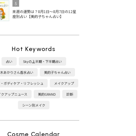
5
来週の運勢は？8月1日～8月7日の12星
座別占い【美的子ちゃん占い】
Hot Keywords
占い
Skyの上半期・下半期占い
木あかりさん香水占い
美的子ちゃん占い
康・ボディケア・リフレッシュ
メイクアップ
イクアップニュース
美的GRAND
診断
シーン別メイク
Cosme Calendar