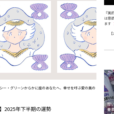
『美的
は意
ます
【
ルーシー・グリーンからかに座のあなたへ、幸せを呼ぶ愛の美の
整
】2025年下半期の運勢
養
レイ