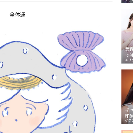
全体運
美
で
エリ
キ
印
ゲラ