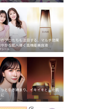
容のプロたちも注目する、マルチ効果
健やかな肌へ導く高機能美容液
クシール
ュッと引き締まり、イキイキとした肌
象に
ン