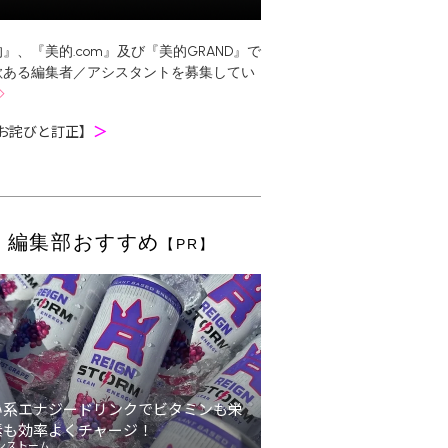
』、『美的.com』及び『美的GRAND』で
欲ある編集者／アシスタントを募集してい
お詫びと訂正】
＞
編集部おすすめ
【PR】
い系エナジードリンクでビタミンも栄
素も効率よくチャージ！
ンストーム