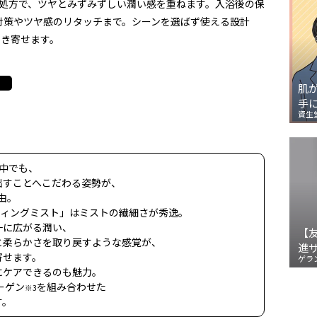
層処方で、ツヤとみずみずしい潤い感を重ねます。入浴後の保
対策やツヤ感のリタッチまで。シーンを選ばず使える設計
引き寄せます。
肌
手
資生
中でも、
出すことへこだわる姿勢が、
由。
ティングミスト」はミストの繊細さが秀逸。
一に広がる潤い、
【
と柔らかさを取り戻すような感覚が、
進
寄せます。
ゲラ
にケアできるのも魅力。
ーゲン
を組み合わせた
※3
す。