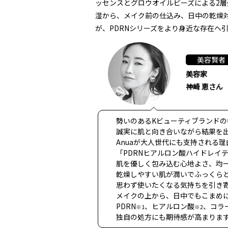
ッセンスとグロウオイルビーズによる2
湿から、メイク前の仕込み、日中の乾燥
が、PDRNシリーズをより身近な存在へ
美容賢者
美容家
神崎 恵さん
勢いのあるKビューティブランドの
誠実に肌と向き合いながら結果を
Anuaが大人世代にも支持される理
「PDRNヒアルロン酸ハイドレイ
肌を優しく包み込む心地よさ、均
乾燥しやすい肌が潤いでふっくら
思わず使いたくなる気持ちを引き
メイクの上から、日中でもこまめ
PDRN
、ヒアルロン酸
、コラ
※1
※2
独自の処方にも期待感が高まりま