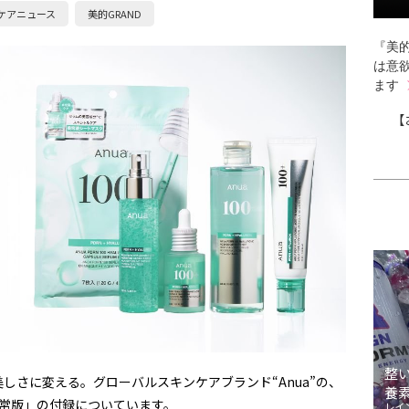
ケアニュース
美的GRAND
『美的
は意
ます
【
整
しさに変える。グローバルスキンケアブランド“Anua”の、
養
通常版」の付録についています。
レイ