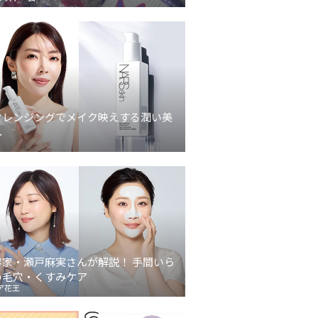
クレンジングでメイク映えする潤い美
へ
容家・瀬戸麻実さんが解説！ 手間いら
の毛穴・くすみケア
ア花王