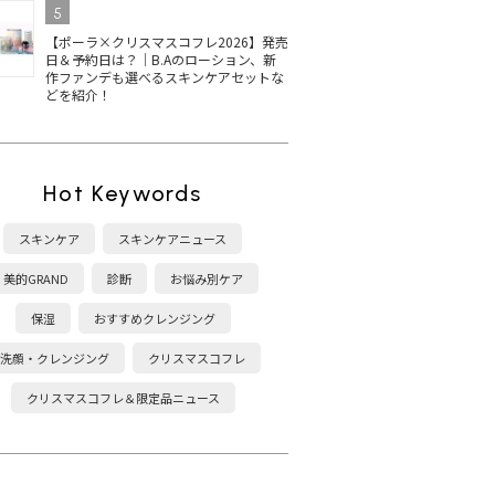
5
【ポーラ×クリスマスコフレ2026】発売
日＆予約日は？｜B.Aのローション、新
作ファンデも選べるスキンケアセットな
どを紹介！
Hot Keywords
スキンケア
スキンケアニュース
美的GRAND
診断
お悩み別ケア
保湿
おすすめクレンジング
洗顔・クレンジング
クリスマスコフレ
クリスマスコフレ＆限定品ニュース