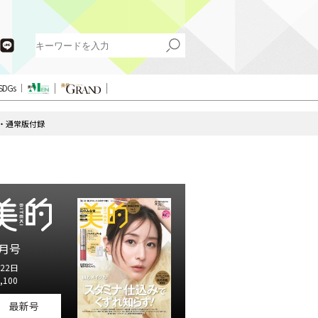
SDGs
号・通常版付録
月号
22日
,100
最新号