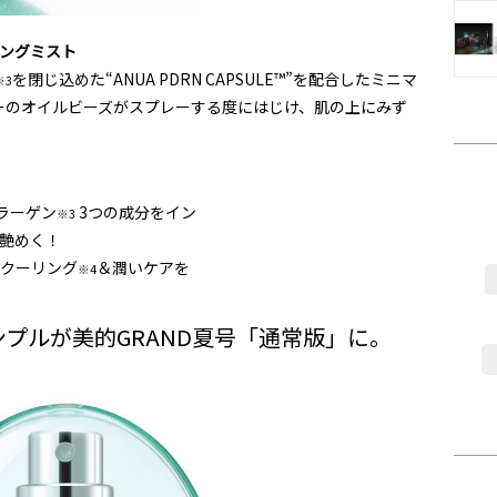
ィングミスト
を閉じ込めた“ANUA PDRN CAPSULE™”を配合したミニマ
※3
ーのオイルビーズがスプレーする度にはじけ、肌の上にみず
ラーゲン
3つの成分をイン
※3
て艶めく！
。クーリング
＆潤いケアを
※4
プルが美的GRAND夏号「通常版」に。