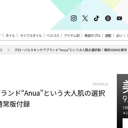
ア
ネイル
ライフスタイル
ベスコス
アイテム別
美容のプロ
連載
占い
ス
グローバルスキンケアブランド“Anua”という大人肌の選択肢｜美的GRAND夏
2026.06.12
ンド“Anua”という大人肌の選択
9
通常版付録
7月
￥1