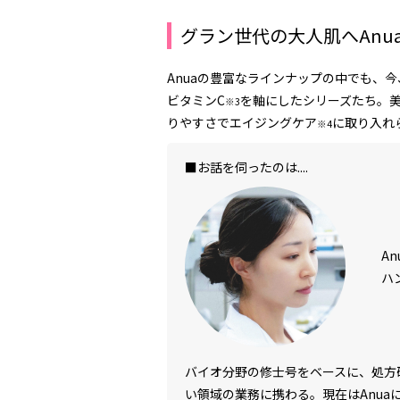
グラン世代の大人肌へAnu
Anuaの豊富なラインナップの中でも、今
ビタミンC
を軸にしたシリーズたち。美
※3
りやすさでエイジングケア
に取り入れ
※4
■お話を伺ったのは....
An
ハ
バイオ分野の修士号をベースに、処方
い領域の業務に携わる。現在はAnu