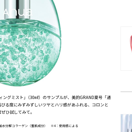
ティングミスト｣（30㎖）のサンプルが、美的GRAND夏号「通
浴びる度にみずみずしいツヤとハリ感があふれる、コロンと
ばぜひ試してみて。
3：加水分解コラーゲン（整肌成分） ※4：使用感による