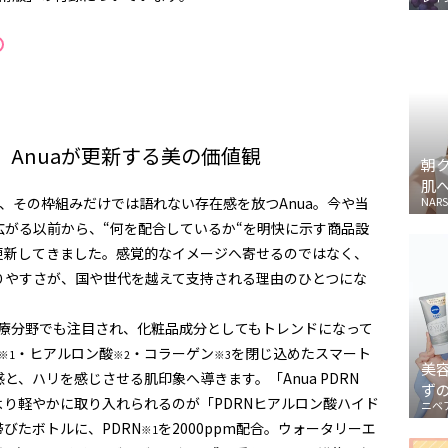
Anuaが更新する美の価値観
朝
肌
、その枠組みだけでは語れない存在感を放つAnua。今や当
NARS
広がる以前から、“何を配合しているか“を明快に示す商品設
更新してきました。感覚的なイメージへ寄せるのではなく、
りやすさが、国や世代を越えて支持される理由のひとつにな
医療分野でも注目され、化粧品成分としてもトレンドになって
・ヒアルロン酸
・コラーゲン
を閉じ込めたスマート
※1
※2
※3
美
、ハリを感じさせる肌印象へ導きます。「Anua PDRN
ず
力をより軽やかに取り入れられるのが「PDRNヒアルロン酸ハイド
ニベ
びたボトルに、PDRN
を2000ppm配合。ウォータリーエ
※1