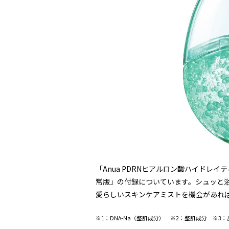
「Anua PDRNヒアルロン酸ハイドレイ
常版」の付録についています。シュッと
愛らしいスキンケアミストを機会があれ
※1：DNA-Na（整肌成分） ※2：整肌成分 ※