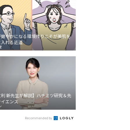
が健やかになる環境作りこそが美肌を
に入れる近道
堂
友利 新先生が解説】ハチミツ研究＆先
サイエンス
ン
Recommended by