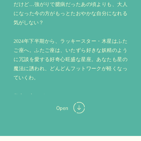
だけど…強がりで臆病だったあの頃よりも、大人
になった今の方がもっとたおやかな自分になれる
気がしない？
2024年下半期から、ラッキースター・木星はふた
ご座へ。ふたご座は、いたずら好きな妖精のよう
に冗談を愛する好奇心旺盛な星座。あなたも星の
魔法に誘われ、どんどんフットワークが軽くなっ
ていくわ。
美容で言えば、ヘアカラーやカラーコンタクト、
眉サロンに最新美容医療と、「そういうのは若い
人のためのものだから…」なんて遠巻きにしてい
たことにトライしたくなってくるはず。
「失敗したらどうしよう？」と気になる慎重派さ