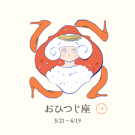
んは、クチコミや友だちの意見を聞いてみて。ふ
たご座はコミュニケーションと情報収集も得意な
のよ。
ただ、この木星は10月から来年2月にかけて迷走を
始めるわ。今期後半から言葉の行き違いやゴシッ
プに悩まされることも。そんな時は「自分の肌感
覚」に耳を澄まして。実際の体験で得た手応え
が、道標となって軌道修正できるからね。
それから11月20日、欲望の星・冥王星が星座を移
動するわ。前回の移動完了が2009年だから、15年
ぶりのこと。そんな大移動のため、10月末頃から
世間は緊張ムードに。これまでの過ちは改め、次
の時代へ飛び込む覚悟を。