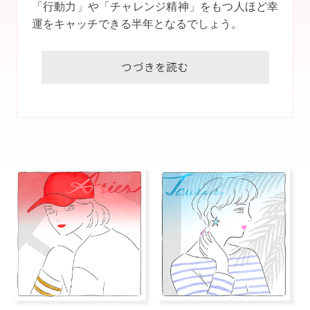
「行動力」や「チャレンジ精神」をもつ人ほど幸
運をキャッチできる半年となるでしょう。
推しアーティストや押しキャラなど、熱狂的にな
れる「推し活」が開運アクションに。スポーツや
エクササイズといった体を積極的に動かすライフ
スタイルも吉です。
３月、土星がうお座のエリアに入るとホルモンバ
ランスを崩し、むくんだりマインドが不安定にな
る傾向が。
無計画にインドア志向で過ごしていると運が澱ん
だり、仕事の発想力や人とのコミュニケーション
力も下がります。朝ヨガや骨盤周りのストレッチ
などでリンパを促し、ストレスを溜めない、健康
でキレイな身体を手に入れましょう。この時期は
とにかく、じっとしているより動くことで脳も運
気も活性化します。