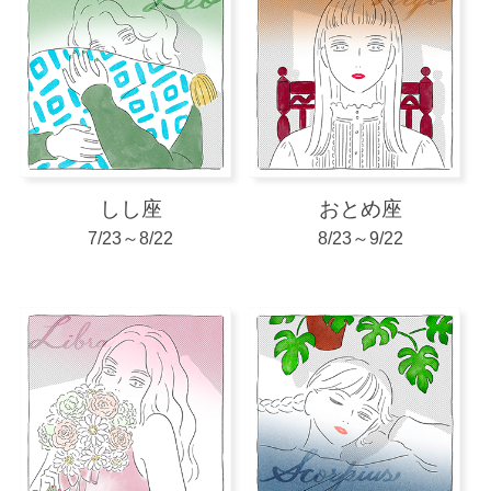
的な顔立ち」が開運テーマに。メイクであれば、
色っぽさと生命力を感じるレッド、またはモード
感のあるグリーンをワンポイントで効かせると
吉。また上半期は、血色の良い透明感のある肌を
手に入れることも美活ミッション。朝に頭皮マッ
サージを取り入れると、肌も運気もバージョンア
ップ！
しし座
おとめ座
7/23～8/22
8/23～9/22