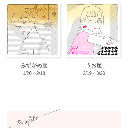
みずがめ座
うお座
1/20～2/18
2/19～3/20