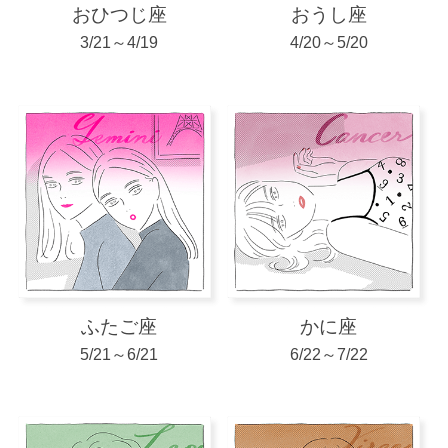
おひつじ座
おうし座
５月になると、木星はおうし座にバトンタッチ。
3/21～4/19
4/20～5/20
イケイケモードから一気に堅実路線へ。穏やかな
ムードになるとはいえ、世の中では偽善的な詐欺
も広がりそうだから甘い言葉には気をつけて。投
資でお金を増やしたい気持ちが高まりますが安易
に手を出さないほうが賢明です。
社会全体の運気でいうと、世界各国のリーダーた
ちのぶつかり合いが加速し、混乱をまねく事態が
多く勃発する予感も。また３月は、スピリチャル
な事象を司る魚座が土星にシフト。強い力を持っ
た人々が世の中を揺るがすなんてことも起こるか
ふたご座
かに座
もしれません。海側地帯での天災も同じく３月が
5/21～6/21
6/22～7/22
危険月。この春は、備えや情報収集をしっかりし
ておいて。
ビューティでは「健康的なセクシーさ」や「個性