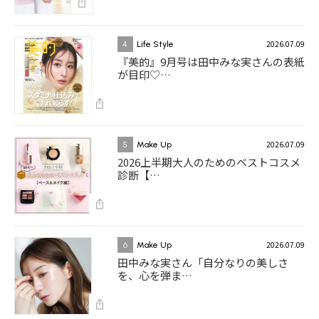
2026.07.09
4
Life Style
『美的』9月号は田中みな実さんの表紙
が目印♡…
2026.07.09
5
Make Up
2026上半期大人のためのベストコスメ
診断【…
2026.07.09
6
Make Up
田中みな実さん「自分なりの美しさ
を、心を弾ま…