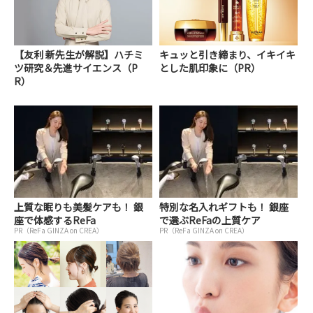
【友利 新先生が解説】ハチミ
キュッと引き締まり、イキイキ
ツ研究＆先進サイエンス（P
とした肌印象に（PR）
R）
上質な眠りも美髪ケアも！ 銀
特別な名入れギフトも！ 銀座
座で体感するReFa
で選ぶReFaの上質ケア
PR（ReFa GINZA on CREA）
PR（ReFa GINZA on CREA）