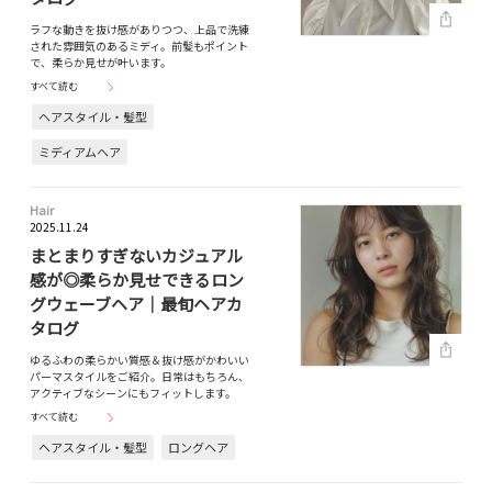
ラフな動きを抜け感がありつつ、上品で洗練
された雰囲気のあるミディ。前髪もポイント
で、柔らか見せが叶います。
すべて読む
ヘアスタイル・髪型
ミディアムヘア
Hair
2025.11.24
まとまりすぎないカジュアル
感が◎柔らか見せできるロン
グウェーブヘア｜最旬ヘアカ
タログ
ゆるふわの柔らかい質感＆抜け感がかわいい
パーマスタイルをご紹介。日常はもちろん、
アクティブなシーンにもフィットします。
すべて読む
ヘアスタイル・髪型
ロングヘア