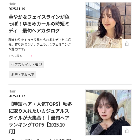
Hair
2025.11.19
華やかなフェイスラインが色
っぽ！ゆるめカールの時短ミ
ディ｜最旬ヘアカタログ
顔まわりをすっきり見せられるミディをご紹
介。作り込まないナチュラルなフェミニンさ
が魅力です。
すべて読む
ヘアスタイル・髪型
ミディアムヘア
Hair
2025.11.17
【時短ヘア・人気TOP5】秋冬
に取り入れたいカジュアルス
タイルが大集合！｜最旬ヘア
ランキングTOP5【2025.10
月】