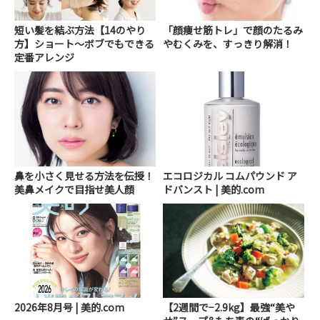
短い髪を結ぶ方法【14のやり
「顔痩せ筋トレ」で顔のたるみ
方】ショート～ボブでもできる
やむくみを、すっきり解消！
定番アレンジ
鼻を小さく見せる方法を伝授！
エコロジカル コムパウンド ア
美鼻メイクで目指せ美人顔
ドバンスト | 美的.com
2026年8月号 | 美的.com
【2週間で−2.9kg】最強“美や