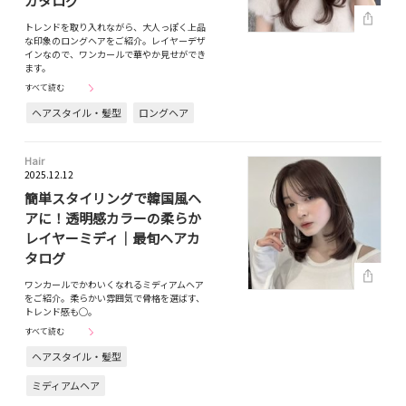
カタログ
トレンドを取り入れながら、大人っぽく上品
な印象のロングヘアをご紹介。レイヤーデザ
インなので、ワンカールで華やか見せができ
ます。
すべて読む
ヘアスタイル・髪型
ロングヘア
Hair
2025.12.12
簡単スタイリングで韓国風ヘ
アに！透明感カラーの柔らか
レイヤーミディ｜最旬ヘアカ
タログ
ワンカールでかわいくなれるミディアムヘア
をご紹介。柔らかい雰囲気で骨格を選ばす、
トレンド感も◯。
すべて読む
ヘアスタイル・髪型
ミディアムヘア