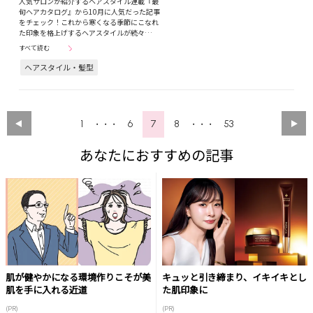
人気サロンが紹介するヘアスタイル連載『最
旬ヘアカタログ』から10月に人気だった記事
をチェック！これから寒くなる季節にこなれ
た印象を格上げするヘアスタイルが続々…
すべて読む
ヘアスタイル・髪型
1
6
7
8
53
・・・
・・・
あなたにおすすめの記事
肌が健やかになる環境作りこそが美
キュッと引き締まり、イキイキとし
肌を手に入れる近道
た肌印象に
(PR)
(PR)