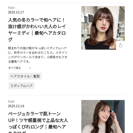
Hair
2025.12.17
人気の冬カラーで旬ヘアに！
抜け感がかわいい大人のレイ
ヤーミディ｜最旬ヘアカタロ
グ
顔まわりの抜け感が今っぽいミディアムヘア
に、秋冬カラーを合わせたこちら。スタイリ
ングがワンカールで決まり、小顔見せもでき
る優秀ヘアです。
すべて読む
ヘアスタイル・髪型
ミディアムヘア
Hair
2025.12.16
ベージュカラーで肌トーン
UP！ツヤ感重視で上品な大人
っぽくびれロング｜最旬ヘア