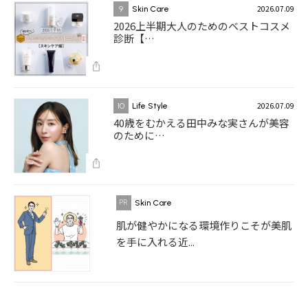
2026.07.09
9
Skin Care
2026上半期大人のためのベストコスメ
診断【…
2026.07.09
10
Life Style
40歳をむかえる田中みな実さんが美容
のために…
Skin Care
肌が健やかになる環境作りこそが美肌
を手に入れる近...