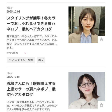
Hair
2025.12.08
スタイリングが簡単！冬カラ
ーでおしゃれ見せできる肩ハ
ネロブ｜最旬ヘアカタログ
肩で自然にハネる大人っぽロブ。カジュアル
テイストでもきれいめ見せできるので、どん
なシーンにもマッチする万能ヘアをご紹介し
ます。
すべて読む
ヘアスタイル・髪型
ボブ
Hair
2025.12.03
丸顔さんにも！眼鏡映えする
上品カラーの肩ハネボブ｜最
旬ヘアカタログ
ワンカールで仕上がるおしゃれボブをご紹
介。やわらかい雰囲気でナチュラルさのなか
に大人印象を求める人におすすめです。