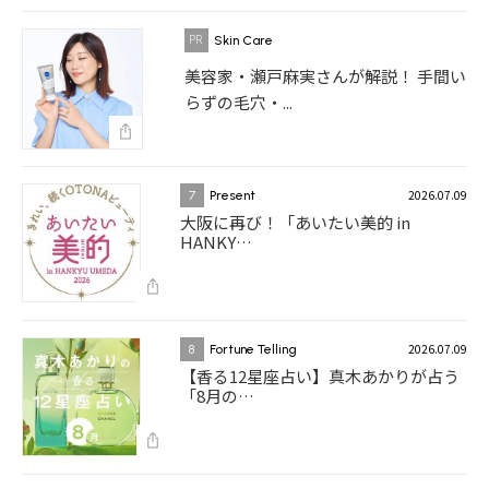
Skin Care
美容家・瀬戸麻実さんが解説！ 手間い
らずの毛穴・...
2026.07.09
7
Present
大阪に再び！「あいたい美的 in
HANKY…
2026.07.09
8
Fortune Telling
【香る12星座占い】真木あかりが占う
「8月の…