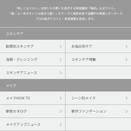
「美しくなりたい」女性たちの願いを追求する美容雑誌『美的』公式サイト。
「肌・心・体のキレイは自分で磨く」をテーマに美的本誌で活躍中の美容レポーターが
プロの視点でコスメ・美容情報を発信します。
スキンケア
肌質別スキンケア
お悩み別ケア
洗顔・クレンジング
スキンケア特集
スキンケアニュース
メイク
メイクHOW TO
シーン別メイク
新色カタログ
新作ファンデーション
メイクアップニュース