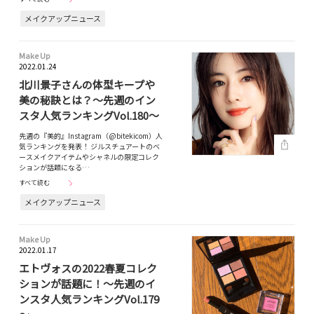
メイクアップニュース
Make Up
2022.01.24
北川景子さんの体型キープや
美の秘訣とは？～先週のイン
スタ人気ランキングVol.180～
先週の『美的』Instagram（@bitekicom）人
気ランキングを発表！ ジルスチュアートのベ
ースメイクアイテムやシャネルの限定コレク
ションが話題になる…
すべて読む
メイクアップニュース
Make Up
2022.01.17
エトヴォスの2022春夏コレク
ションが話題に！～先週のイ
ンスタ人気ランキングVol.179