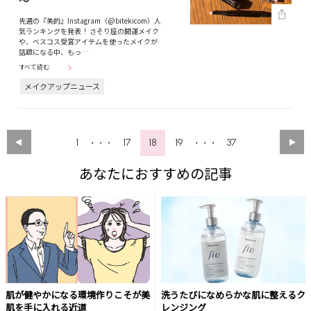
～
先週の『美的』Instagram（@bitekicom）人
気ランキングを発表！ さそり座の開運メイク
や、ベスコス受賞アイテムを使ったメイクが
話題になる中、もっ…
すべて読む
メイクアップニュース
1
17
18
19
37
・・・
・・・
あなたにおすすめの記事
肌が健やかになる環境作りこそが美
洗うたびになめらかな肌に整えるク
肌を手に入れる近道
レンジング