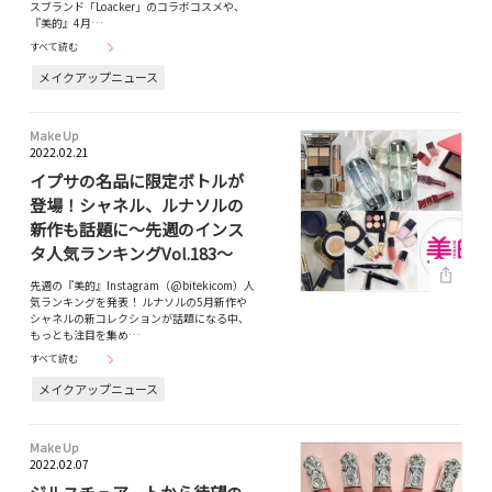
スブランド「Loacker」のコラボコスメや、
『美的』4月…
すべて読む
メイクアップニュース
Make Up
2022.02.21
イプサの名品に限定ボトルが
登場！シャネル、ルナソルの
新作も話題に～先週のインス
タ人気ランキングVol.183～
先週の『美的』Instagram（@bitekicom）人
気ランキングを発表！ ルナソルの5月新作や
シャネルの新コレクションが話題になる中、
もっとも注目を集め…
すべて読む
メイクアップニュース
Make Up
2022.02.07