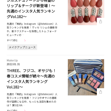
ジルスチュアートから待望の
リップ＆チークが新登場！～
先週のインスタ人気ランキン
グVol.182～
先週の『美的』Instagram（@bitekicom）人
気ランキングを発表！ ヴィセ リシェの春新作
や、新テクスチャーを採用したトム フォード
ビューティの…
すべて読む
メイクアップニュース
Make Up
2022.01.31
THREE、フジコ、オサジも！
春コスメ情報が続々～先週の
インスタ人気ランキング
Vol.181～
先週の『美的』Instagram（@bitekicom）人
気ランキングを発表！ フジコやオサジの春新
作が話題になる中、もっとも注目を集めたの
は？ 第5位 HA…
すべて読む