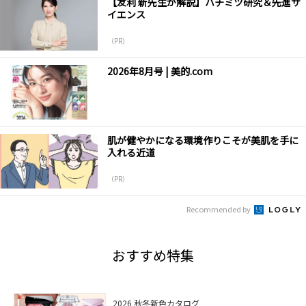
【友利 新先生が解説】ハチミツ研究＆先進サ
イエンス
（PR）
2026年8月号 | 美的.com
肌が健やかになる環境作りこそが美肌を手に
入れる近道
（PR）
Recommended by
おすすめ特集
2026 秋冬新色カタログ