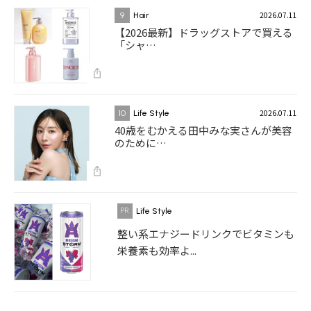
2026.07.11
9
Hair
【2026最新】ドラッグストアで買える
「シャ…
2026.07.11
10
Life Style
40歳をむかえる田中みな実さんが美容
のために…
Life Style
整い系エナジードリンクでビタミンも
栄養素も効率よ...