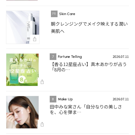
Skin Care
朝クレンジングでメイク映えする潤い
美肌へ
2026.07.11
7
Fortune Telling
【香る12星座占い】真木あかりが占う
「8月の…
2026.07.11
8
Make Up
田中みな実さん「自分なりの美しさ
を、心を弾ま…