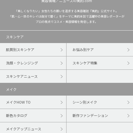
美容情報／ニュースの美的.com
「美しくなりたい」女性たちの願いを追求する美容雑誌『美的』公式サイト。
「肌・心・体のキレイは自分で磨く」をテーマに美的本誌で活躍中の美容レポーターが
プロの視点でコスメ・美容情報を発信します。
スキンケア
肌質別スキンケア
お悩み別ケア
洗顔・クレンジング
スキンケア特集
スキンケアニュース
メイク
メイクHOW TO
シーン別メイク
新色カタログ
新作ファンデーション
メイクアップニュース