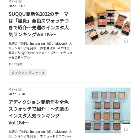
Make Up
2022.03.07
SUQQU夏新色2022のテーマ
は「陽炎」全色スウォッチつ
きで紹介～先週のインスタ人
気ランキングVol.185～
先週の『美的』Instagram（@bitekicom）人
気ランキングを発表！ 鈴木愛理×H＆M林由
香里のSUQQUを使ったメイク術や、ケラスタ
ーゼの新ケアシ…
すべて読む
メイクアップニュース
Make Up
2022.02.28
アディクション夏新作を全色
スウォッチで紹介！～先週の
インスタ人気ランキング
Vol.184～
先週の『美的』Instagram（@bitekicom）人
気ランキングを発表！ エチュードとウエハー