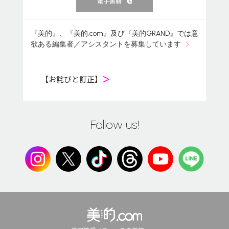
電子書籍
『美的』、『美的.com』及び『美的GRAND』では意
欲ある編集者／アシスタントを募集しています
【お詫びと訂正】
＞
Follow us!