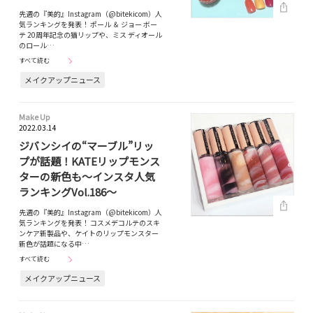
先週の『美的』Instagram（@bitekicom）人
気ランキングを発表！ ポール ＆ ジョー ボー
テ 20周年記念の猫リップや、ミス ディオール
のロール…
すべて読む
メイクアップニュース
Make Up
2022.03.14
ジバンシイの“マーブル”リッ
プが話題！KATEリップモンス
ターの新色も～インスタ人気
ランキングVol.186～
先週の『美的』Instagram（@bitekicom）人
気ランキングを発表！ コスメデコルテのスキ
ンケア新製品や、ケイトのリップモンスター
新色が話題になる中…
すべて読む
メイクアップニュース