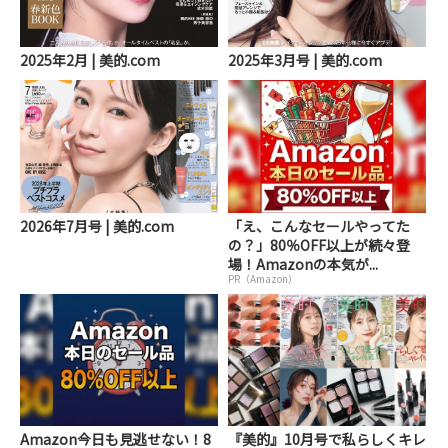
2025年2月 | 美的.com
2025年3月号 | 美的.com
2026年7月号 | 美的.com
「え、こんなセールやってた
の？」80％OFF以上が続々登
場！Amazonの本気が...
PR（Amazon）
Amazon今日も見逃せない！8
『美的』10月号で私らしくキレ