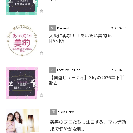
2026.07.11
2
Present
大阪に再び！「あいたい美的 in
HANKY…
2026.07.11
3
Fortune Telling
【開運ビューティ】Skyの2026年下半
期占…
Skin Care
美容のプロたちも注目する、マルチ効
果で健やかな肌...