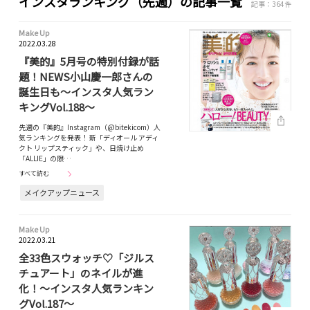
インスタランキング（先週）の記事一覧
記事：364件
Make Up
2022.03.28
『美的』5月号の特別付録が話
題！NEWS小山慶一郎さんの
誕生日も～インスタ人気ラン
キングVol.188～
先週の『美的』Instagram（@bitekicom）人
気ランキングを発表！ 新「ディオール アディ
クト リップスティック」や、日焼け止め
「ALLIE」の限…
すべて読む
メイクアップニュース
Make Up
2022.03.21
全33色スウォッチ♡「ジルス
チュアート」のネイルが進
化！～インスタ人気ランキン
グVol.187～