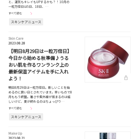
と、運気もキレイもUPするかも？！ 10月の
一粒万倍日は5日、18日、…
すべて読む
スキンケアニュース
Skin Care
2023.08.28
【明日8月29日は一粒万倍日】
今日から始める秋準備♪うる
おい肌を作るワンランク上の
最新保湿アイテムを手に入れ
よう！
明日8月29日は一粒万倍日。新しいことを始
めるのに良い日とされています。早いもので8
月ももう終盤。暑さや紫外線が弱まるのは嬉
しいけど、夏が終わるのはちょっぴり…
すべて読む
スキンケアニュース
Make Up
2023.08.21