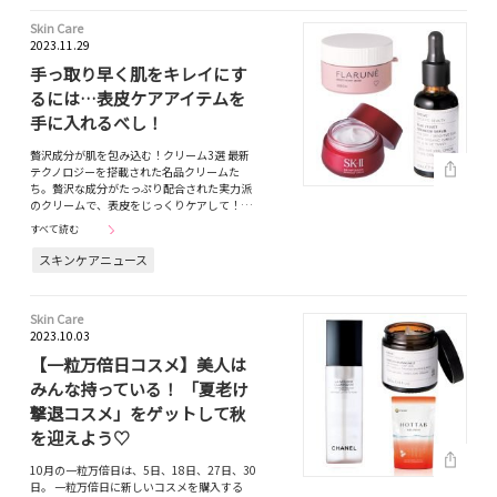
Skin Care
2023.11.29
手っ取り早く肌をキレイにす
るには…表皮ケアアイテムを
手に入れるべし！
贅沢成分が肌を包み込む！クリーム3選 最新
テクノロジーを搭載された名品クリームた
ち。贅沢な成分がたっぷり配合された実力派
のクリームで、表皮をじっくりケアして！…
すべて読む
スキンケアニュース
Skin Care
2023.10.03
【一粒万倍日コスメ】美人は
みんな持っている！ 「夏老け
撃退コスメ」をゲットして秋
を迎えよう♡
10月の一粒万倍日は、5日、18日、27日、30
日。 一粒万倍日に新しいコスメを購入する