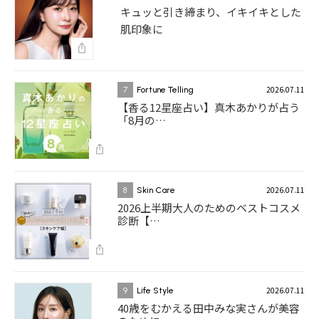
キュッと引き締まり、イキイキとした
肌印象に
2026.07.11
7
Fortune Telling
【香る12星座占い】真木あかりが占う
「8月の…
2026.07.11
8
Skin Care
2026上半期大人のためのベストコスメ
診断【…
2026.07.11
9
Life Style
40歳をむかえる田中みな実さんが美容