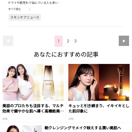
ドライや肌荒れで悩んでいる人も多い…
すべて読む
スキンケアニュース
1
2
3
あなたにおすすめの記事
美容のプロたちも注目する、マルチ
キュッと引き締まり、イキイキとし
効果で健やかな肌へ導く高機能美容
た肌印象に
液
(PR)
(PR)
朝クレンジングでメイク映えする潤い美肌へ