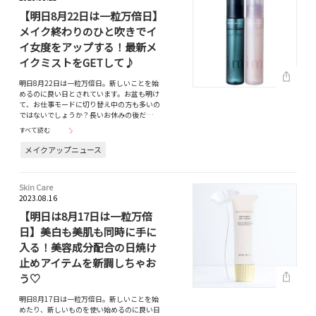
【明日8月22日は一粒万倍日】
メイク終わりのひと吹きでイ
イ女度をアップする！最新メ
イクミストをGETして♪
明日8月22日は一粒万倍日。新しいことを始
めるのに良い日とされています。お盆も明け
て、お仕事モードに切り替え中の方も多いの
ではないでしょうか？長いお休みの後だ…
すべて読む
メイクアップニュース
Skin Care
2023.08.16
【明日は8月17日は一粒万倍
日】美白も美肌も同時に手に
入る！美容成分配合の日焼け
止めアイテムを新調しちゃお
う♡
明日8月17日は一粒万倍日。新しいことを始
めたり、新しいものを使い始めるのに良い日