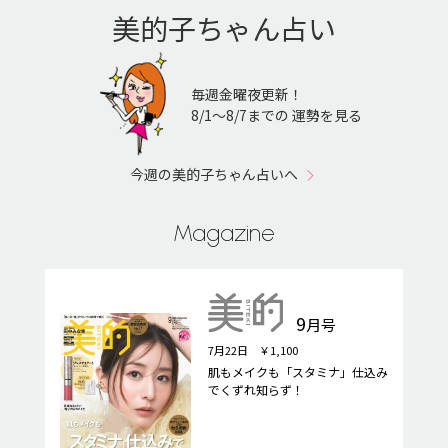
美的子ちゃん占い
毎週金曜夜更新！
8/1〜8/7までの 運勢を見る
今週の美的子ちゃん占いへ
Magazine
9
月号
7月22日 ￥1,100
肌もメイクも「スタミナ」仕込み
でくずれ知らず！