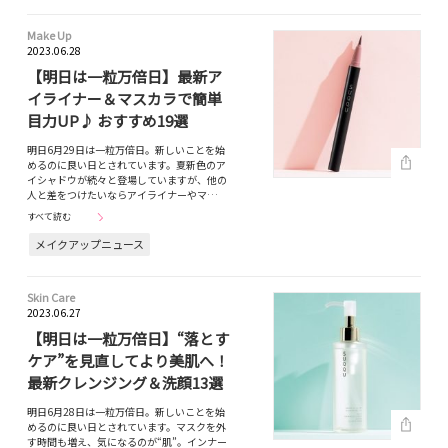
Make Up
2023.06.28
【明日は一粒万倍日】最新ア
イライナー＆マスカラで簡単
目力UP♪ おすすめ19選
明日6月29日は一粒万倍日。新しいことを始
めるのに良い日とされています。夏新色のア
イシャドウが続々と登場していますが、他の
人と差をつけたいならアイライナーやマ…
すべて読む
メイクアップニュース
Skin Care
2023.06.27
【明日は一粒万倍日】“落とす
ケア”を見直してより美肌へ！
最新クレンジング＆洗顔13選
明日6月28日は一粒万倍日。新しいことを始
めるのに良い日とされています。マスクを外
す時間も増え、気になるのが“肌”。インナー