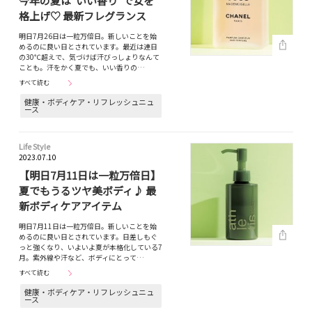
今年の夏は“いい香り”で女を
格上げ♡ 最新フレグランス
明日7月26日は一粒万倍日。新しいことを始
めるのに良い日とされています。最近は連日
の30℃超えで、気づけば汗びっしょりなんて
ことも。汗をかく夏でも、いい香りの…
すべて読む
健康・ボディケア・リフレッシュニュ
ース
Life Style
2023.07.10
【明日7月11日は一粒万倍日】
夏でもうるツヤ美ボディ♪ 最
新ボディケアアイテム
明日7月11日は一粒万倍日。新しいことを始
めるのに良い日とされています。日差しもぐ
っと強くなり、いよいよ夏が本格化している7
月。紫外線や汗など、ボディにとって…
すべて読む
健康・ボディケア・リフレッシュニュ
ース