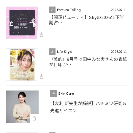
2026.07.11
2
Fortune Telling
【開運ビューティ】Skyの2026年下半
期占…
2026.07.11
3
Life Style
『美的』9月号は田中みな実さんの表紙
が目印♡…
Skin Care
【友利 新先生が解説】ハチミツ研究＆
先進サイエン...