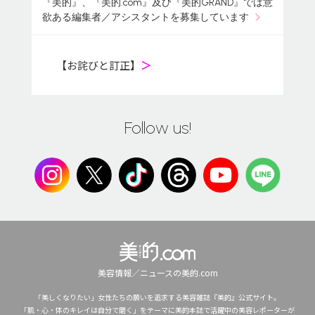
『美的』、『美的.com』及び『美的GRAND』では意
欲ある編集者／アシスタントを募集しています
【お詫びと訂正】
＞
Follow us!
美容情報／ニュースの美的.com
「美しくなりたい」女性たちの願いを追求する美容雑誌『美的』公式サイト。
「肌・心・体のキレイは自分で磨く」をテーマに美的本誌で活躍中の美容レポーターが