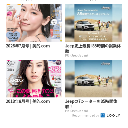
2026年7月号 | 美的.com
Jeep史上最長! 85時間の試乗体
験
PR（Jeep Japan）
2018年8月号 | 美的.com
Jeepの7シーターを85時間体
験！
PR（Jeep Japan）
Recommended by