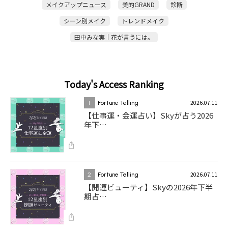
メイクアップニュース
美的GRAND
診断
シーン別メイク
トレンドメイク
田中みな実｜花が言うには。
Today's Access Ranking
2026.07.11
1
Fortune Telling
【仕事運・金運占い】Skyが占う2026
年下…
2026.07.11
2
Fortune Telling
【開運ビューティ】Skyの2026年下半
期占…