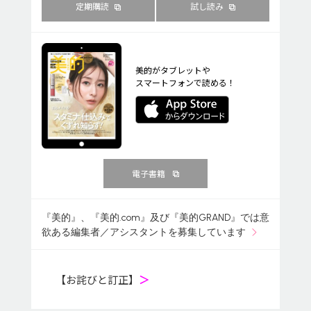
定期購読
試し読み
美的がタブレットや
スマートフォンで読める！
電子書籍
『美的』、『美的.com』及び『美的GRAND』では意
欲ある編集者／アシスタントを募集しています
【お詫びと訂正】
＞