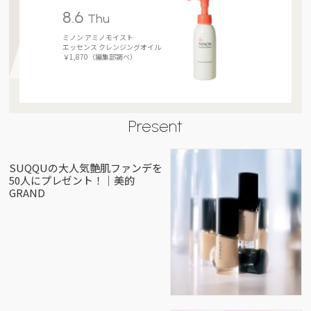
8.6
Thu
ミノン アミノモイスト
エッセンス クレンジングオイル
￥1,870（編集部調べ）
Present
SUQQUの大人気艶肌ファンデを
50人にプレゼント！｜美的
GRAND