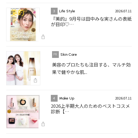
2026.07.11
3
Life Style
『美的』9月号は田中みな実さんの表紙
が目印♡…
Skin Care
美容のプロたちも注目する、マルチ効
果で健やかな肌...
2026.07.11
4
Make Up
2026上半期大人のためのベストコスメ
診断【…