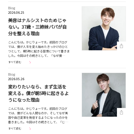
Blog
2026.06.25
美容はナルシストのためじゃ
ない。37歳・三姉妹パパが自
分を整える理由
こんにちは。かじりょーです。前回のブログ
では、僕が人生を変え始めたきっかけのひと
つとして、朝5時に起きる習慣について書きま
した。今回はその続きとして、「なぜ僕…
すべて読む
Blog
2026.05.26
変わりたいなら、まず生活を
変える。僕が朝5時に起きるよ
うになった理由
こんにちは。かじりょーです。前回のブログ
では、僕がどんな人間なのか、そしてなぜ美
容や自己変革を発信するようになったのかを
書きました。今回はその続きとして、「じ…
すべて読む