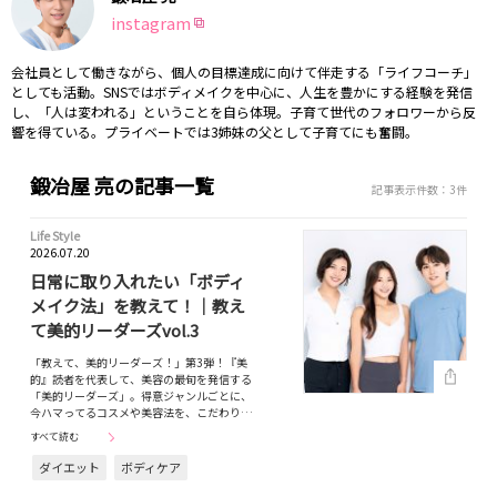
instagram
会社員として働きながら、個人の目標達成に向けて伴走する「ライフコーチ」
としても活動。SNSではボディメイクを中心に、人生を豊かにする経験を発信
し、「人は変われる」ということを自ら体現。子育て世代のフォロワーから反
響を得ている。プライベートでは3姉妹の父として子育てにも奮闘。
鍛冶屋 亮の記事一覧
記事表示件数：3件
Life Style
2026.07.20
日常に取り入れたい「ボディ
メイク法」を教えて！｜教え
て美的リーダーズvol.3
「教えて、美的リーダーズ！」第3弾！『美
的』読者を代表して、美容の最旬を発信する
「美的リーダーズ」。得意ジャンルごとに、
今ハマってるコスメや美容法を、こだわり…
すべて読む
ダイエット
ボディケア