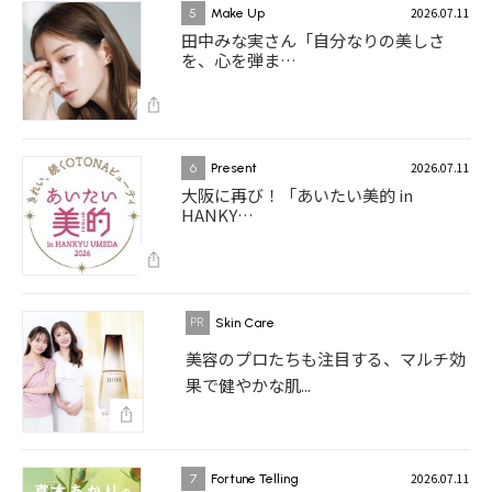
2026.07.11
5
Make Up
田中みな実さん「自分なりの美しさ
を、心を弾ま…
2026.07.11
6
Present
大阪に再び！「あいたい美的 in
HANKY…
Skin Care
美容のプロたちも注目する、マルチ効
果で健やかな肌...
2026.07.11
7
Fortune Telling