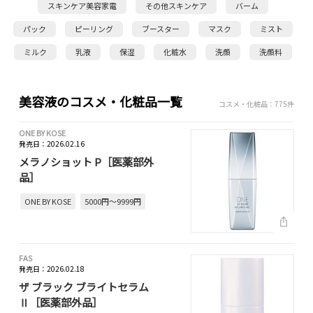
スキンケア美容家電
その他スキンケア
バーム
パック
ピーリング
ブースター
マスク
ミスト
ミルク
乳液
保湿
化粧水
洗顔
洗顔料
美容液のコスメ・化粧品一覧
コスメ・化粧品：775件
ONE BY KOSE
発売日：2026.02.16
メラノショット P［医薬部外
品］
ONE BY KOSE
5000円～9999円
FAS
発売日：2026.02.18
ザ ブラック ブライトセラム
Ⅱ［医薬部外品］