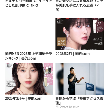
キュッと引き締まり、イキイキ
肌が健やかになる環境作りこそ
とした肌印象に（PR）
が美肌を手に入れる近道（P
R）
美的MEN 2026年 上半期総合ラ
2025年2月 | 美的.com
ンキング | 美的.com
2025年3月号 | 美的.com
事例から学ぶ『特権アクセス管
理』
PR（KeeperSecurity）