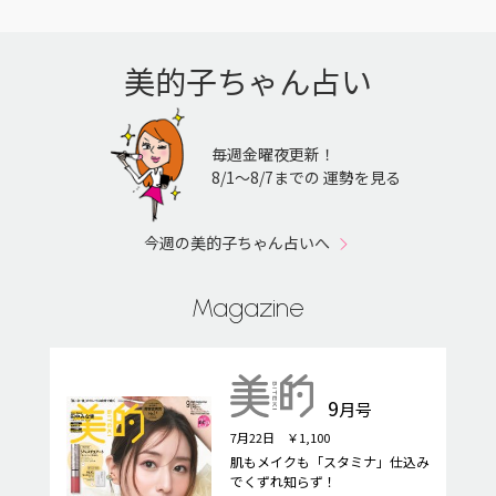
美的子ちゃん占い
毎週金曜夜更新！
8/1〜8/7までの 運勢を見る
今週の美的子ちゃん占いへ
Magazine
9
月号
7月22日 ￥1,100
肌もメイクも「スタミナ」仕込み
でくずれ知らず！