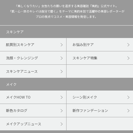
「美しくなりたい」女性たちの願いを追求する美容雑誌『美的』公式サイト。
「肌・心・体のキレイは自分で磨く」をテーマに美的本誌で活躍中の美容レポーターが
プロの視点でコスメ・美容情報を発信します。
スキンケア
肌質別スキンケア
お悩み別ケア
洗顔・クレンジング
スキンケア特集
スキンケアニュース
メイク
メイクHOW TO
シーン別メイク
新色カタログ
新作ファンデーション
メイクアップニュース