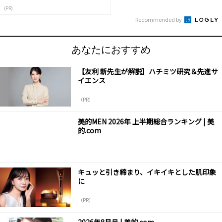
(PR)
Recommended by
あなたにおすすめ
【友利 新先生が解説】ハチミツ研究＆先進サ
イエンス
（PR）
美的MEN 2026年 上半期総合ランキング | 美
的.com
キュッと引き締まり、イキイキとした肌印象
に
（PR）
2026年8月号 | 美的.com