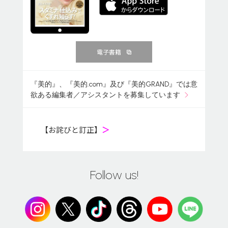
電子書籍
『美的』、『美的.com』及び『美的GRAND』では意
欲ある編集者／アシスタントを募集しています
【お詫びと訂正】
＞
Follow us!