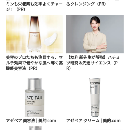
ミンも栄養素も効率よくチャー
るクレンジング（PR）
ジ！（PR）
美容のプロたちも注目する、マ
【友利 新先生が解説】ハチミ
ルチ効果で健やかな肌へ導く高
ツ研究＆先進サイエンス（P
機能美容液（PR）
R）
アゼペア 美容液 | 美的.com
アゼペア クリーム | 美的.com