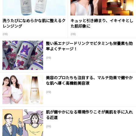
洗うたびになめらかな肌に整えるク
キュッと引き締まり、イキイキとし
レンジング
た肌印象に
(PR)
(PR)
整い系エナジードリンクでビタミンも栄養素も効
率よくチャージ！
(PR)
美容のプロたちも注目する、マルチ効果で健やか
な肌へ導く高機能美容液
(PR)
肌が健やかになる環境作りこそが美肌を手に入れ
る近道
(PR)