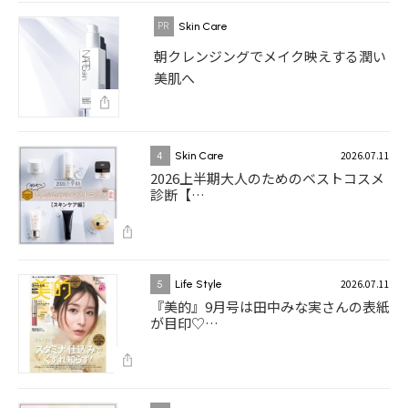
Skin Care
朝クレンジングでメイク映えする潤い
美肌へ
2026.07.11
4
Skin Care
2026上半期大人のためのベストコスメ
診断【…
2026.07.11
5
Life Style
『美的』9月号は田中みな実さんの表紙
が目印♡…