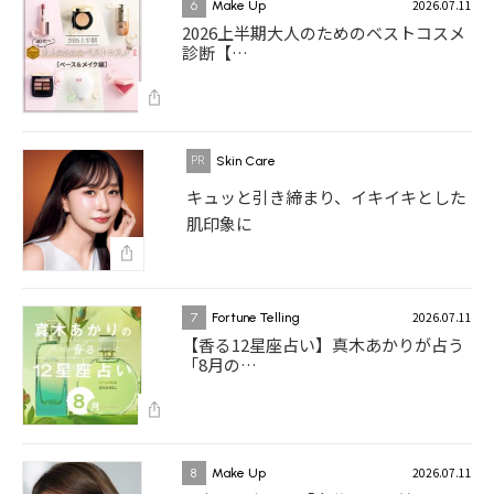
2026.07.11
6
Make Up
2026上半期大人のためのベストコスメ
診断【…
Skin Care
キュッと引き締まり、イキイキとした
肌印象に
2026.07.11
7
Fortune Telling
【香る12星座占い】真木あかりが占う
「8月の…
2026.07.11
8
Make Up