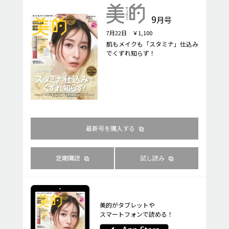
9
月号
7月22日 ￥1,100
肌もメイクも「スタミナ」仕込み
でくずれ知らず！
最新号を購入する
定期購読
試し読み
美的がタブレットや
スマートフォンで読める！