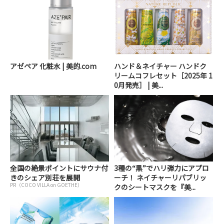
アゼペア 化粧水 | 美的.com
ハンド＆ネイチャー ハンドク
リームコフレセット［2025年 1
0月発売］ | 美...
全国の絶景ポイントにサウナ付
3種の“黒”でハリ弾力にアプロ
きのシェア別荘を展開
ーチ！ ネイチャーリパブリッ
PR（COCO VILLA on GOETHE）
クのシートマスクを『美...