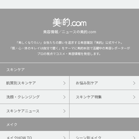
美容情報／ニュースの美的.com
「美しくなりたい」女性たちの願いを追求する美容雑誌『美的』公式サイト。
「肌・心・体のキレイは自分で磨く」をテーマに美的本誌で活躍中の美容レポーターが
プロの視点でコスメ・美容情報を発信します。
スキンケア
肌質別スキンケア
お悩み別ケア
洗顔・クレンジング
スキンケア特集
スキンケアニュース
メイク
メイクHOW TO
シーン別メイク