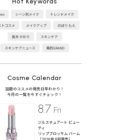
Hot Keywords
ws
シーン別メイク
トレンドメイク
ストコスメ
メイクアップ
のぼり もえ
長井 かおり
スキンケア
スキンケアニュース
美的GRAND
Cosme Calendar
話題のコスメの発売日早わかり！
今月の一覧を今すぐチェック！
8.7
Fri
ジルスチュアート ビュー
ティ
リップブロッサム バーム
［2026年 8月発売］