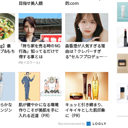
目指せ美人顔
的.com
kg】最
「持ち家を売る時のNG
森香澄が人気すぎる理
ープ&もち
行為」知ってるだけで
由は？クレバーすぎ
得する事とは
る“セルフプロデュー
ス...
PR(イエウール)
らかな
肌が健やかになる環境
キュッと引き締まり、
ンジン
作りこそが美肌を手に
イキイキとした肌印象
入れる近道（PR）
に（PR）
Recommended by