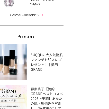
￥3,520
へ
Cosme Calendar
Present
SUQQUの大人気艶肌
ファンデを50人にプ
レゼント！｜美的
GRAND
募集終了【美的
GRANDベストコスメ
2026上半期】あなた
の肌・髪悩みを解消
し、”経年美化”して