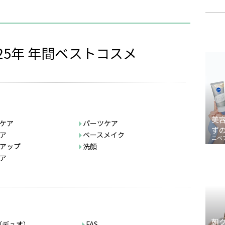
025年 年間ベストコスメ
美
ケア
パーツケア
ず
ア
ベースメイク
ニベ
アップ
洗顔
ア
朝
（デュオ）
FAS