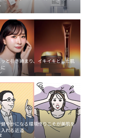
へ
ュッと引き締まり、イキイキとした肌
象に
ン
が健やかになる環境作りこそが美肌を
に入れる近道
堂