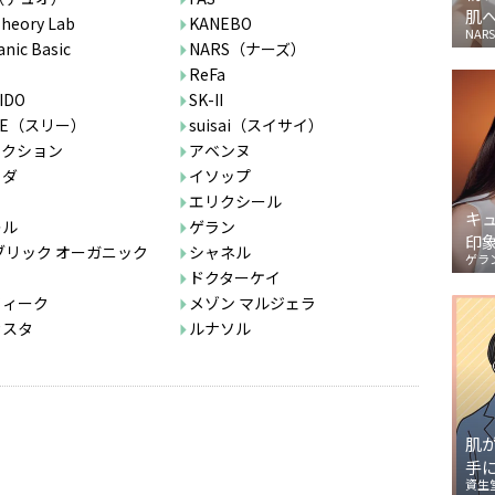
肌
Theory Lab
KANEBO
NARS
anic Basic
NARS（ナーズ）
ReFa
IDO
SK-II
EE（スリー）
suisai（スイサイ）
ィクション
アベンヌ
ェダ
イソップ
ト
エリクシール
キ
レル
ゲラン
印
ブリック オーガニック
シャネル
ゲラ
ミ
ドクターケイ
フィーク
メゾン マルジェラ
カスタ
ルナソル
肌
手
資生