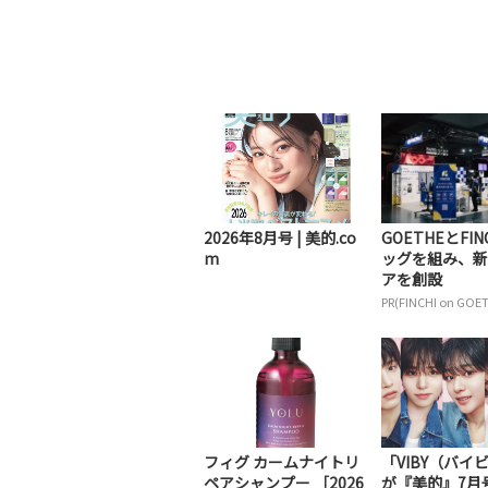
2026年8月号 | 美的.co
GOETHEとFIN
m
ッグを組み、新
アを創設
PR(FINCHI on GOE
フィグ カームナイトリ
「VIBY（バイ
ペアシャンプー ［2026
が『美的』7月