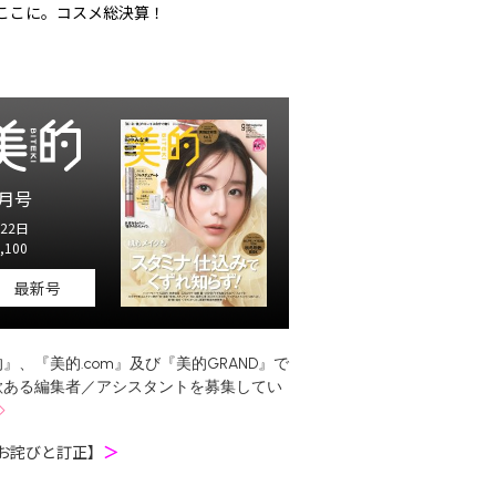
ここに。コスメ総決算！
月号
22日
,100
最新号
』、『美的.com』及び『美的GRAND』で
欲ある編集者／アシスタントを募集してい
お詫びと訂正】
＞