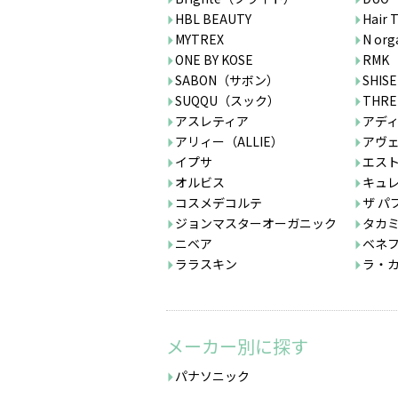
HBL BEAUTY
Hair 
MYTREX
N org
ONE BY KOSE
RMK
SABON（サボン）
SHISE
SUQQU（スック）
THR
アスレティア
アデ
アリィー（ALLIE）
アヴ
イプサ
エス
オルビス
キュ
コスメデコルテ
ザ パ
ジョンマスターオーガニック
タカ
ニベア
ベネ
ララスキン
ラ・
メーカー別に探す
パナソニック