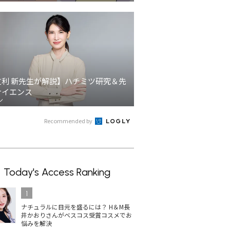
友利 新先生が解説】ハチミツ研究＆先
サイエンス
ン
Recommended by
Today's Access Ranking
1
ナチュラルに目元を盛るには？ H＆M長
井かおりさんがベスコス受賞コスメでお
悩みを解決