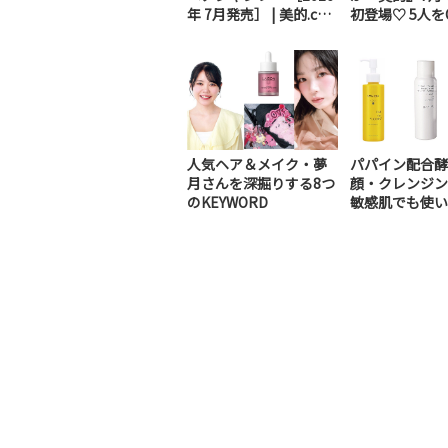
年 7月発売］ | 美的.co
初登場♡ 5人を
m
深掘り＆ス...
人気ヘア＆メイク・夢
パパイン配合酵
月さんを深掘りする8つ
顔・クレンジン
のKEYWORD
敏感肌でも使い
低刺激ディープク