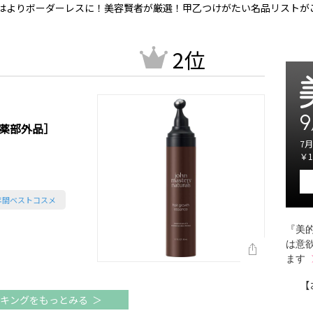
美容はよりボーダーレスに！美容賢者が厳選！甲乙つけがたい名品リストが
2位
9
医薬部外品］
7月
￥1
 年間ベストコスメ
『美的
は意
ます
【
キングをもっとみる