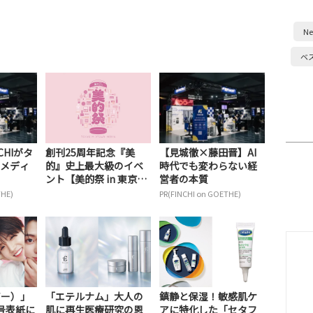
Ne
ベ
CHIがタ
創刊25周年記念『美
【見城徹×藤田晋】AI
メディ
的』史上最大級のイベ
時代でも変わらない経
ント【美的祭 in 東京ミ
営者の本質
ッドタウン日比...
THE)
PR(FINCHI on GOETHE)
ビー）」
「エテルナム」大人の
鎮静と保湿！敏感肌ケ
号表紙に
肌に再生医療研究の恩
アに特化した「セタフ