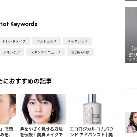
Hot Keywords
トレンドメイク
ベストコスメ
メイクアップ
【
スキンケア
スキンケアニュース
美的GRAND
進
ゲラ
たにおすすめの記事
」で顔
鼻を小さく見せる方法
エコロジカル コムパウ
みを、
を伝授！美鼻メイクで
ンド アドバンスト | 美