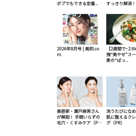
ボブでもできる定番...
すっきり解消！
2026年8月号 | 美的.co
【2週間で−2.9
m
強“美やせ”ス
麦の“ばっ...
美容家・瀬戸麻実さん
洗うたびになめ
が解説！ 手間いらずの
肌に整えるクレ
毛穴・くすみケア（P
グ（PR）
R）