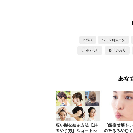
News
シーン別メイク
のぼり もえ
長井 かおり
あな
短い髪を結ぶ方法【14
「顔痩せ筋トレ
のやり方】ショート～
のたるみやむく