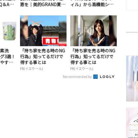
Q＆Aで
恵を｜美的GRAND夏
ィル」から高機能シリ
号・共通付録
ーズが登場｜美的GR...
素洗
「持ち家を売る時のNG
「持ち家を売る時のNG
グ3選！
行為」知ってるだけで
行為」知ってるだけで
やすい
得する事とは
得する事とは
レン...
PR(イエウール)
PR(イエウール)
Recommended by