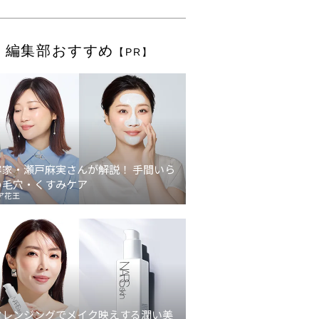
編集部おすすめ
【PR】
容家・瀬戸麻実さんが解説！ 手間いら
の毛穴・くすみケア
ア花王
クレンジングでメイク映えする潤い美