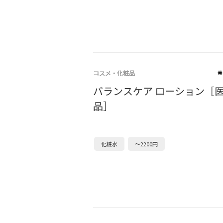
コスメ・化粧品
発
バランスケア ローション［
品］
化粧水
～2200円