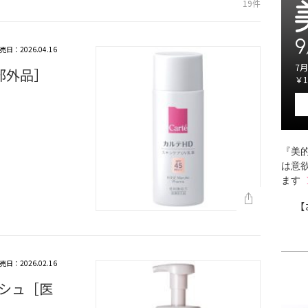
19件
9
売日：2026.04.16
7月
部外品］
￥1
『美的
は意
ます
【
売日：2026.02.16
シュ［医