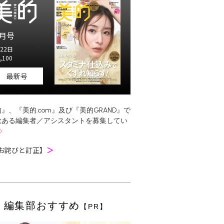
月号
22日
,100
最新号
』、『美的.com』及び『美的GRAND』で
欲ある編集者／アシスタントを募集してい
お詫びと訂正】
＞
編集部おすすめ
【PR】