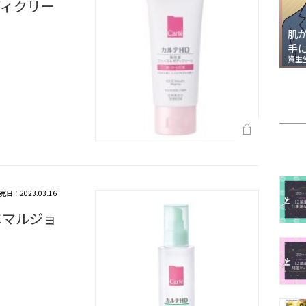
ディクリー
肌
手
資生
売日：2023.03.16
エマルジョ