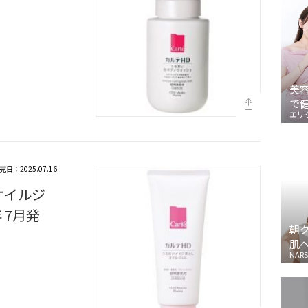
美
で
エリ
売日：2025.07.16
オイルジ
 7月発
朝
肌
NARS