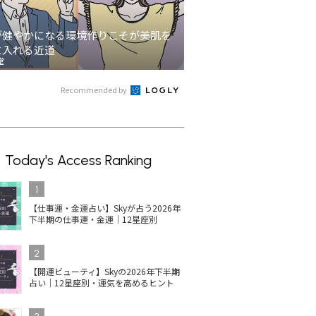
が健やかになる環境作りこそが美肌を
に入れる近道
堂
Recommended by
Today's Access Ranking
1
【仕事運・金運占い】Skyが占う2026年
下半期の仕事運・金運｜12星座別
2
【開運ビューティ】Skyの2026年下半期
占い｜12星座別・運気を高めるヒント