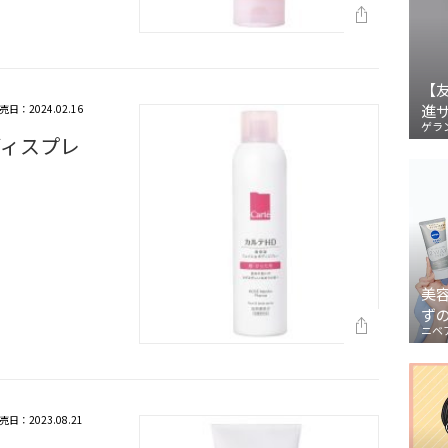
【
進
売日：2024.02.16
ゲラ
ディスプレ
美
ず
ニベ
売日：2023.08.21