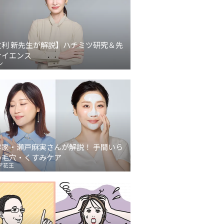
友利 新先生が解説】ハチミツ研究＆先
サイエンス
ン
容家・瀬戸麻実さんが解説！ 手間いら
の毛穴・くすみケア
ア花王