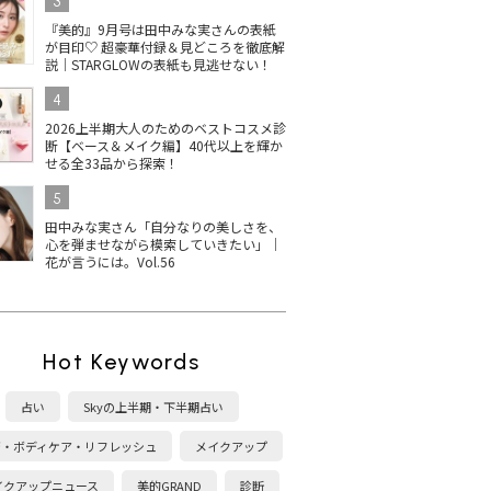
3
『美的』9月号は田中みな実さんの表紙
が目印♡ 超豪華付録＆見どころを徹底解
説｜STARGLOWの表紙も見逃せない！
4
2026上半期大人のためのベストコスメ診
断【ベース＆メイク編】40代以上を輝か
せる全33品から探索！
5
田中みな実さん「自分なりの美しさを、
心を弾ませながら模索していきたい」｜
花が言うには。Vol.56
Hot Keywords
占い
Skyの上半期・下半期占い
康・ボディケア・リフレッシュ
メイクアップ
イクアップニュース
美的GRAND
診断