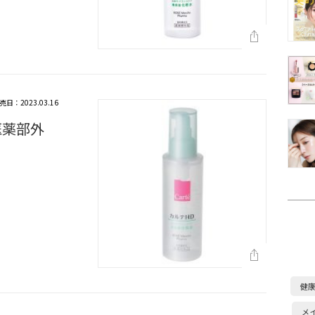
売日：2023.03.16
医薬部外
健
メ