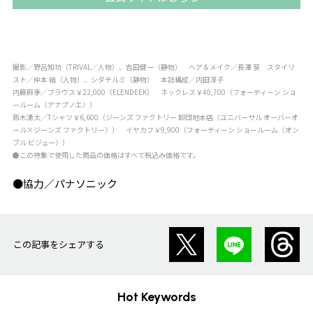
撮影／野呂知功（TRIVAL／人物）、吉田健一（静物） ヘア＆メイク／長澤 葵 スタイリ
スト／仲本 結（人物）、シダテルミ（静物） 本誌構成／内田淳子
内藤麻季／ブラウス￥22,000（ELENDEEK） ネックレス￥40,700（フォーティーン ショ
ールーム〈アナプノエ〉）
鈴木湧太／Tシャツ￥6,600（ジーンズ ファクトリー 卸団地本店〈ユニバーサル オーバーオ
ール×ジーンズ ファクトリー〉） イヤカフ￥9,900（フォーティーン ショールーム〈オン
ブル ビジュー〉）
●この特集で使用した商品の価格はすべて税込み価格です。
●協力／パナソニック
この記事をシェアする
Hot Keywords