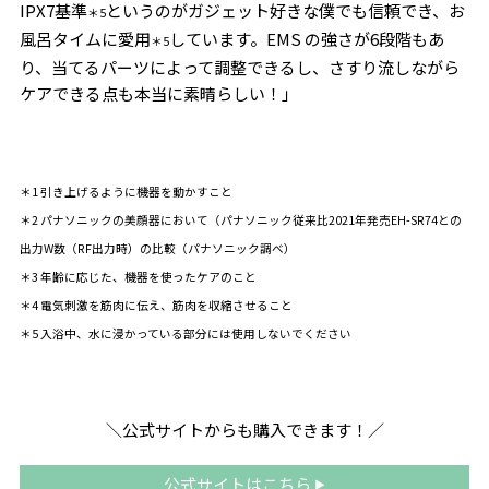
IPX7基準
というのがガジェット好きな僕でも信頼でき、お
＊5
風呂タイムに愛用
しています。EMS の強さが6段階もあ
＊5
り、当てるパーツによって調整できるし、さすり流しながら
ケアできる点も本当に素晴らしい！」
＊1 引き上げるように機器を動かすこと
＊2 パナソニックの美顔器において（パナソニック従来比2021年発売EH-SR74との
出力W数（RF出力時）の比較（パナソニック調べ）
＊3 年齢に応じた、機器を使ったケアのこと
＊4 電気刺激を筋肉に伝え、筋肉を収縮させること
＊5 入浴中、水に浸かっている部分には使用しないでください
＼公式サイトからも購入できます！／
公式サイトはこちら