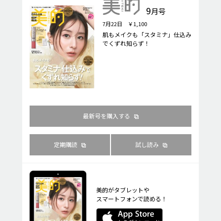
9
月号
7月22日 ￥1,100
肌もメイクも「スタミナ」仕込み
でくずれ知らず！
最新号を購入する
定期購読
試し読み
美的がタブレットや
スマートフォンで読める！