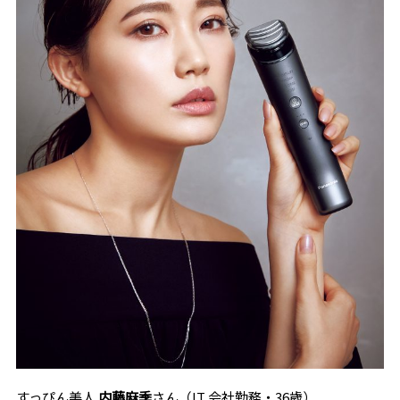
すっぴん美人
内藤麻季
さん（IT 会社勤務・36歳）