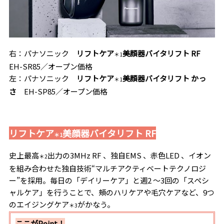
右：パナソニック
リフトケア
美顔器バイタリフト RF
＊1
EH-SR85／オープン価格
左：パナソニック
リフトケア
美顔器バイタリフト かっ
＊1
さ
EH-SP85／オープン価格
リフトケア
美顔器バイタリフト RF
＊1
史上最高
出力の3MHz RF 、独自EMS 、赤色LED 、イオン
＊2
を組み合わせた独自技術“マルチアクティベートテクノロジ
ー”を採用。毎日の「デイリーケア」と週2 〜3回の「スペシ
ャルケア」を行うことで、頰のハリケアや毛穴ケアなど、9つ
のエイジングケア
がかなう。
＊3
ここがPoint！