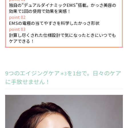
独自の“デュアルダイナミックEMS”搭載。かっさ美容の
効果で1回の使用で効果を実感！
point 02
EMSの電極の当てやすさを科学したかっさ形状
point 03
計算し尽くされた仕様設計で気になったときにいつでも
ケアできる！
9つのエイジングケア
を1台で。日々のケア
＊3
に手放せません！