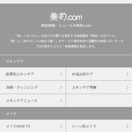
美容情報／ニュースの美的.com
「美しくなりたい」女性たちの願いを追求する美容雑誌『美的』公式サイト。
「肌・心・体のキレイは自分で磨く」をテーマに美的本誌で活躍中の美容レポーターが
プロの視点でコスメ・美容情報を発信します。
スキンケア
肌質別スキンケア
お悩み別ケア
洗顔・クレンジング
スキンケア特集
スキンケアニュース
メイク
メイクHOW TO
シーン別メイク