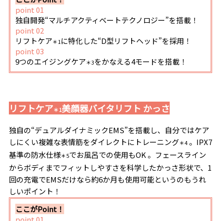
point 01
独自開発“マルチアクティベートテクノロジー”を搭載！
point 02
リフトケア
に特化した“D型リフトヘッド”を採用！
＊1
point 03
9つのエイジングケア
をかなえる4モードを搭載！
＊3
リフトケア
美顔器バイタリフト かっさ
＊1
独自の“デュアルダイナミックEMS”を搭載し、自分ではケア
しにくい複雑な表情筋をダイレクトにトレーニング
。IPX7
＊4
基準の防水仕様
でお風呂での使用もOK 。フェースライン
＊5
からボディまでフィットしやすさを科学したかっさ形状で、1
回の充電でEMSだけなら約6か月も使用可能というのもうれ
しいポイント！
ここがPoint！
point 01