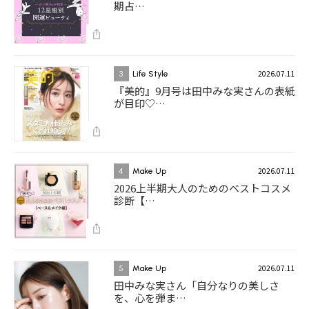
期占…
2026.07.11
3
Life Style
『美的』9月号は田中みな実さんの表紙
が目印♡…
2026.07.11
4
Make Up
2026上半期大人のためのベストコスメ
診断【…
2026.07.11
5
Make Up
田中みな実さん「自分なりの美しさ
を、心を弾ま…