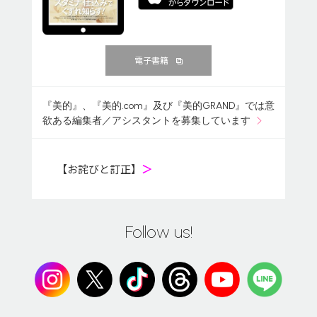
電子書籍
『美的』、『美的.com』及び『美的GRAND』では意
欲ある編集者／アシスタントを募集しています
【お詫びと訂正】
＞
Follow us!